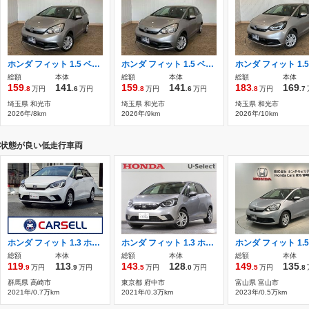
ホンダ フィット 1.5 ベーシック 未登録車 外装キズ・シミ有 外装保証なし
ホンダ フィット 1.5 ベーシック 未登録車 外装キズ・シミ有 外装保証なし
総額
本体
総額
本体
総額
本体
159
141
159
141
183
169
.8
万円
.6
万円
.8
万円
.6
万円
.8
万円
.7
埼玉県 和光市
埼玉県 和光市
埼玉県 和光市
2026年/8km
2026年/9km
2026年/10km
状態が良い低走行車両
ホンダ フィット 1.3 ホーム 純正ナビ Bカメラ クルコン LEDヘッド 禁煙
ホンダ フィット 1.3 ホーム ホンダセンシング 純正メモリーナビ Blueto
総額
本体
総額
本体
総額
本体
119
113
143
128
149
135
.9
万円
.9
万円
.5
万円
.0
万円
.5
万円
.8
群馬県 高崎市
東京都 府中市
富山県 富山市
2021年/0.7万km
2021年/0.3万km
2023年/0.5万km