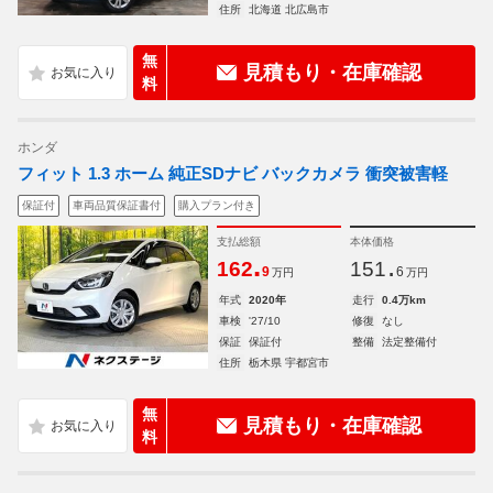
住所
北海道 北広島市
無
見積もり・在庫確認
料
ホンダ
フィット 1.3 ホーム 純正SDナビ バックカメラ 衝突被害軽
保証付
車両品質保証書付
購入プラン付き
支払総額
本体価格
.
.
162
151
9
6
万円
万円
年式
2020年
走行
0.4万km
車検
'27/10
修復
なし
保証
保証付
整備
法定整備付
住所
栃木県 宇都宮市
無
見積もり・在庫確認
料