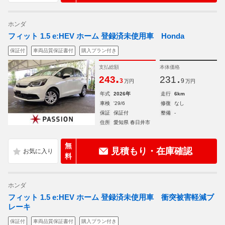
ホンダ
フィット 1.5 e:HEV ホーム 登録済未使用車 Honda
保証付
車両品質保証書付
購入プラン付き
支払総額
本体価格
.
.
243
231
3
9
万円
万円
年式
2026年
走行
6km
車検
'29/6
修復
なし
保証
保証付
整備
-
住所
愛知県 春日井市
無
見積もり・在庫確認
料
ホンダ
フィット 1.5 e:HEV ホーム 登録済未使用車 衝突被害軽減ブ
レーキ
保証付
車両品質保証書付
購入プラン付き