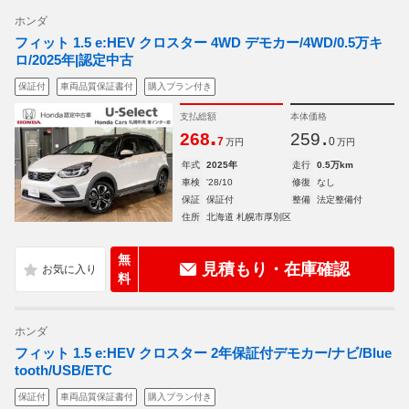
ホンダ
フィット 1.5 e:HEV クロスター 4WD デモカー/4WD/0.5万キ
ロ/2025年|認定中古
保証付
車両品質保証書付
購入プラン付き
支払総額
本体価格
.
.
268
259
7
0
万円
万円
年式
2025年
走行
0.5万km
車検
'28/10
修復
なし
保証
保証付
整備
法定整備付
住所
北海道 札幌市厚別区
無
見積もり・在庫確認
料
ホンダ
フィット 1.5 e:HEV クロスター 2年保証付デモカー/ナビ/Blue
tooth/USB/ETC
保証付
車両品質保証書付
購入プラン付き