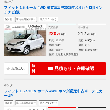
ホンダ
フィット 1.5 ホーム 4WD 試乗車UP/2025年/0.6万キロ|8イン
チナビ|認
保証付
車両品質保証書付
購入プラン付き
支払総額
本体価格
.
.
220
212
9
0
万円
万円
年式
2025年
走行
0.5万km
車検
'28/5
修復
なし
保証
保証付
整備
法定整備付
住所
北海道 札幌市厚別区
無
見積もり・在庫確認
料
ホンダ
フィット 1.5 e:HEV ホーム 4WD ホンダ認定中古車 デモカ
ーUP
保証付
車両品質保証書付
購入プラン付き