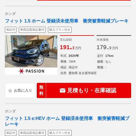
ホンダ
フィット 1.5 ホーム 登録済未使用車 衝突被害軽減ブレーキ
保証付
車両品質保証書付
購入プラン付き
支払総額
本体価格
.
.
191
179
3
9
万円
万円
年式
2025年
走行
17km
車検
'28/9
修復
なし
保証
保証付
整備
-
住所
愛知県 名古屋市緑区
無
見積もり・在庫確認
料
ホンダ
フィット 1.5 e:HEV ホーム 登録済未使用車 衝突被害軽減ブ
レーキ
保証付
車両品質保証書付
購入プラン付き