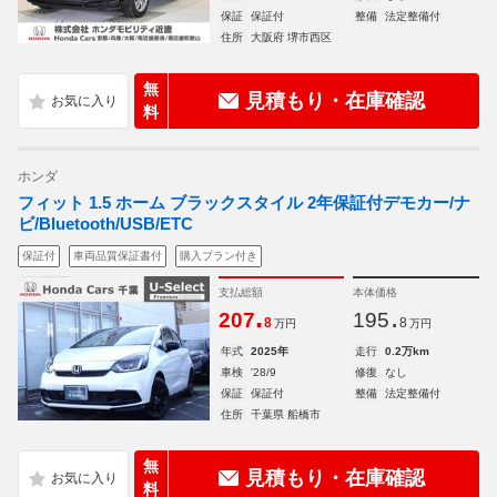
保証
保証付
整備
法定整備付
住所
大阪府 堺市西区
無
見積もり・在庫確認
料
ホンダ
フィット 1.5 ホーム ブラックスタイル 2年保証付デモカー/ナ
ビ/Bluetooth/USB/ETC
保証付
車両品質保証書付
購入プラン付き
支払総額
本体価格
.
.
207
195
8
8
万円
万円
年式
2025年
走行
0.2万km
車検
'28/9
修復
なし
保証
保証付
整備
法定整備付
住所
千葉県 船橋市
無
見積もり・在庫確認
料