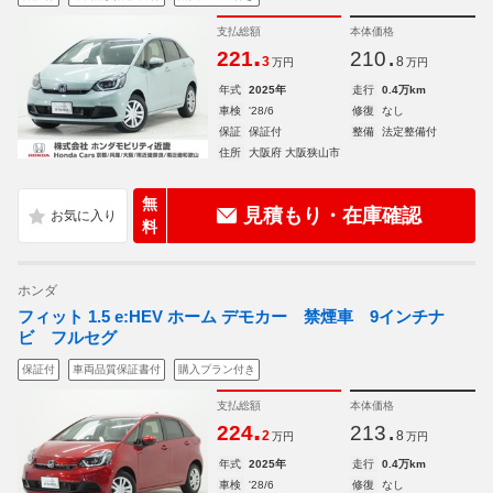
支払総額
本体価格
.
.
221
210
3
8
万円
万円
年式
2025年
走行
0.4万km
車検
'28/6
修復
なし
保証
保証付
整備
法定整備付
住所
大阪府 大阪狭山市
無
見積もり・在庫確認
料
ホンダ
フィット 1.5 e:HEV ホーム デモカー 禁煙車 9インチナ
ビ フルセグ
保証付
車両品質保証書付
購入プラン付き
支払総額
本体価格
.
.
224
213
2
8
万円
万円
年式
2025年
走行
0.4万km
車検
'28/6
修復
なし