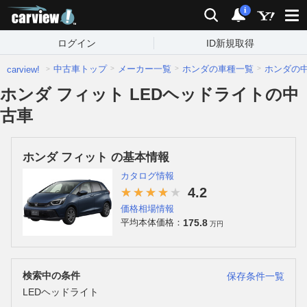
carview!
検索
通知
i
ログイン
ID新規取得
中古車トップ
メーカー一覧
ホンダの車種一覧
ホンダの
carview!
ホンダ フィット LEDヘッドライトの中
古車
ホンダ フィット の基本情報
カタログ情報
4.2
価格相場情報
175.8
平均本体価格：
万円
検索中の条件
保存条件一覧
LEDヘッドライト