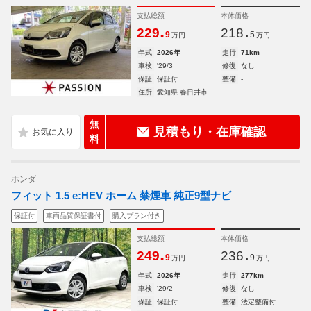
支払総額
本体価格
.
.
229
218
9
5
万円
万円
年式
2026年
走行
71km
車検
'29/3
修復
なし
保証
保証付
整備
-
住所
愛知県 春日井市
無
見積もり・在庫確認
料
ホンダ
フィット 1.5 e:HEV ホーム 禁煙車 純正9型ナビ
保証付
車両品質保証書付
購入プラン付き
支払総額
本体価格
.
.
249
236
9
9
万円
万円
年式
2026年
走行
277km
車検
'29/2
修復
なし
保証
保証付
整備
法定整備付