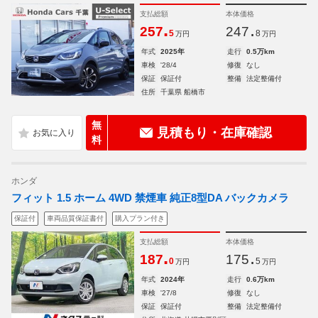
支払総額
本体価格
.
.
257
247
5
8
万円
万円
年式
2025年
走行
0.5万km
車検
'28/4
修復
なし
保証
保証付
整備
法定整備付
住所
千葉県 船橋市
無
見積もり・在庫確認
料
ホンダ
フィット 1.5 ホーム 4WD 禁煙車 純正8型DA バックカメラ
保証付
車両品質保証書付
購入プラン付き
支払総額
本体価格
.
.
187
175
0
5
万円
万円
年式
2024年
走行
0.6万km
車検
'27/8
修復
なし
保証
保証付
整備
法定整備付