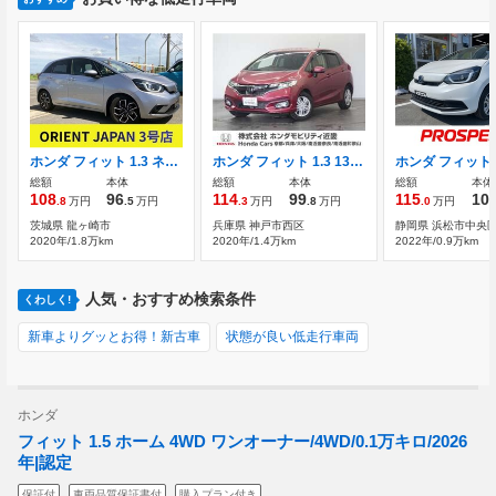
ホンダ フィット 1.3 ネス Honda SENSING 前後ドラレコ
ホンダ フィット 1.3 13G L ホンダセンシング 1年保証 純正ナビ 前後ドラレコ ETC バ
総額
本体
総額
本体
総額
本体
108
96
114
99
115
10
.8
万円
.5
万円
.3
万円
.8
万円
.0
万円
茨城県 龍ヶ崎市
兵庫県 神戸市西区
静岡県 浜松市中央
2020年/1.8万km
2020年/1.4万km
2022年/0.9万km
人気・おすすめ検索条件
くわしく!
新車よりグッとお得！新古車
状態が良い低走行車両
ホンダ
フィット 1.5 ホーム 4WD ワンオーナー/4WD/0.1万キロ/2026
年|認定
保証付
車両品質保証書付
購入プラン付き