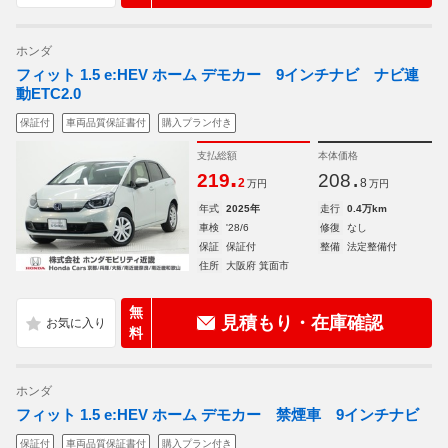
ホンダ
フィット 1.5 e:HEV ホーム デモカー 9インチナビ ナビ連
動ETC2.0
保証付
車両品質保証書付
購入プラン付き
支払総額
本体価格
.
.
219
208
2
8
万円
万円
年式
2025年
走行
0.4万km
車検
'28/6
修復
なし
保証
保証付
整備
法定整備付
住所
大阪府 箕面市
無
見積もり・在庫確認
料
ホンダ
フィット 1.5 e:HEV ホーム デモカー 禁煙車 9インチナビ
保証付
車両品質保証書付
購入プラン付き