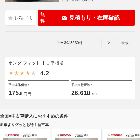
無
見積もり・在庫確認
料
1
〜
30
/
3230
件
ホンダ フィット 中古車相場
4.2
平均本体価格：
平均走行距離：
175
26,618
.8
万円
km
全国×中古車購入におすすめの条件
新車よりグッとお得！新古車