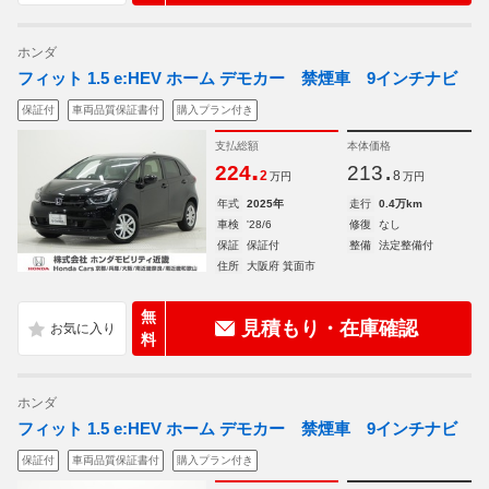
ホンダ
フィット 1.5 e:HEV ホーム デモカー 禁煙車 9インチナビ
保証付
車両品質保証書付
購入プラン付き
支払総額
本体価格
.
.
224
213
2
8
万円
万円
年式
2025年
走行
0.4万km
車検
'28/6
修復
なし
保証
保証付
整備
法定整備付
住所
大阪府 箕面市
無
見積もり・在庫確認
料
ホンダ
フィット 1.5 e:HEV ホーム デモカー 禁煙車 9インチナビ
保証付
車両品質保証書付
購入プラン付き