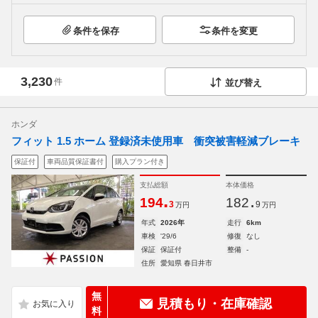
条件を保存
条件を変更
3,230
件
並び替え
ホンダ
フィット 1.5 ホーム 登録済未使用車 衝突被害軽減ブレーキ
保証付
車両品質保証書付
購入プラン付き
支払総額
本体価格
.
.
194
182
3
9
万円
万円
年式
2026年
走行
6km
車検
'29/6
修復
なし
保証
保証付
整備
-
住所
愛知県 春日井市
無
見積もり・在庫確認
料