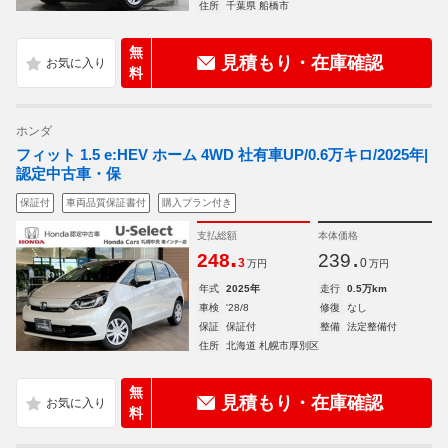
住所
千葉県 船橋市
無
見積もり・在庫確認
料
ホンダ
フィット 1.5 e:HEV ホーム 4WD 社有車UP/0.6万キロ/2025年|
認定中古車・保
保証付
車両品質保証書付
購入プラン付き
支払総額
本体価格
.
.
248
239
3
0
万円
万円
年式
2025年
走行
0.5万km
車検
'28/8
修復
なし
保証
保証付
整備
法定整備付
住所
北海道 札幌市厚別区
無
見積もり・在庫確認
料