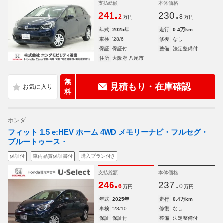
支払総額
本体価格
.
.
241
230
2
8
万円
万円
年式
2025年
走行
0.4万km
車検
'28/6
修復
なし
保証
保証付
整備
法定整備付
住所
大阪府 八尾市
無
見積もり・在庫確認
料
ホンダ
フィット 1.5 e:HEV ホーム 4WD メモリーナビ・フルセグ・
ブルートゥース・
保証付
車両品質保証書付
購入プラン付き
支払総額
本体価格
.
.
246
237
6
0
万円
万円
年式
2025年
走行
0.4万km
車検
'28/10
修復
なし
保証
保証付
整備
法定整備付