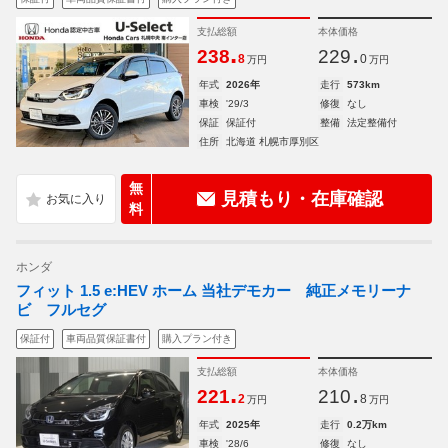
支払総額
本体価格
.
.
238
229
8
0
万円
万円
年式
2026年
走行
573km
車検
'29/3
修復
なし
保証
保証付
整備
法定整備付
住所
北海道 札幌市厚別区
無
見積もり・在庫確認
料
ホンダ
フィット 1.5 e:HEV ホーム 当社デモカー 純正メモリーナ
ビ フルセグ
保証付
車両品質保証書付
購入プラン付き
支払総額
本体価格
.
.
221
210
2
8
万円
万円
年式
2025年
走行
0.2万km
車検
'28/6
修復
なし