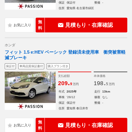
保証
保証付
整備
-
住所
愛知県 名古屋市緑区
無
見積もり・在庫確認
料
ホンダ
フィット 1.5 e:HEV ベーシック 登録済未使用車 衝突被害軽
減ブレーキ
保証付
車両品質保証書付
購入プラン付き
支払総額
本体価格
.
.
209
198
9
5
万円
万円
年式
2025年
走行
13km
車検
'28/12
修復
なし
保証
保証付
整備
-
住所
愛知県 春日井市
無
見積もり・在庫確認
料