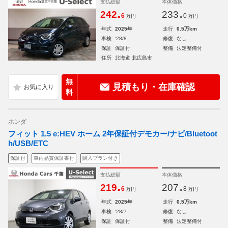
支払総額
本体価格
.
.
242
233
6
0
万円
万円
年式
2025年
走行
0.5万km
車検
'28/8
修復
なし
保証
保証付
整備
法定整備付
住所
北海道 北広島市
無
見積もり・在庫確認
料
ホンダ
フィット 1.5 e:HEV ホーム 2年保証付デモカー/ナビ/Bluetoot
h/USB/ETC
保証付
車両品質保証書付
購入プラン付き
支払総額
本体価格
.
.
219
207
6
8
万円
万円
年式
2025年
走行
0.5万km
車検
'28/7
修復
なし
保証
保証付
整備
法定整備付