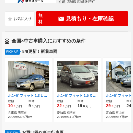
住所
宮城県 宮城郡利府町
無
見積もり・在庫確認
料
全国×中古車購入におすすめの条件
8/8更新！新着車両
PICK UP
ホンダ フィット 1.3 L スマートスタイルエディション ナビ
ホンダ フィット 1.5 X 検9年5月28日 ナビ DTV Bカメラ ETC
総額
本体
総額
本体
総額
本体
10
9
22
19
29
24
.9
万円
.9
万円
.0
万円
.0
万円
.8
万円
.
兵庫県 明石市
愛知県 稲沢市
富山県 富山市
2009年/30.0万km
2010年/11.3万km
2009年/9.6万km
お買い得な低走行車両
おすすめ