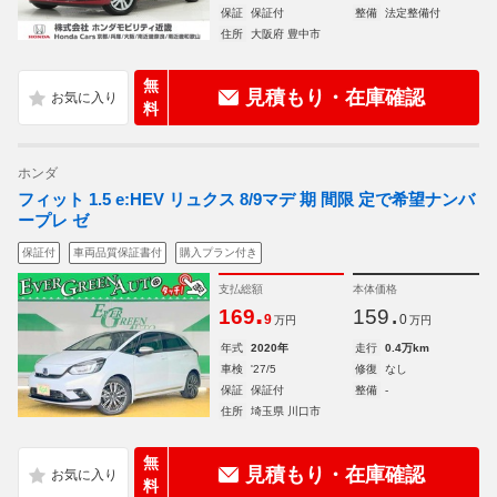
保証
保証付
整備
法定整備付
住所
大阪府 豊中市
無
見積もり・在庫確認
料
ホンダ
フィット 1.5 e:HEV リュクス 8/9マデ 期 間限 定で希望ナンバ
ープレ ゼ
保証付
車両品質保証書付
購入プラン付き
支払総額
本体価格
.
.
169
159
9
0
万円
万円
年式
2020年
走行
0.4万km
車検
'27/5
修復
なし
保証
保証付
整備
-
住所
埼玉県 川口市
無
見積もり・在庫確認
料