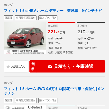
ホンダ
フィット 1.5 e:HEV ホーム デモカー 禁煙車 9インチナビ
保証付
車両品質保証書付
購入プラン付き
支払総額
本体価格
.
.
221
210
1
8
万円
万円
年式
2025年
走行
0.6万km
車検
'28/4
修復
なし
保証
保証付
整備
法定整備付
住所
大阪府 堺市西区
無
見積もり・在庫確認
料
ホンダ
フィット 1.5 ホーム 4WD 0.6万キロ|認定中古車・保証付|メン
テナン
保証付
車両品質保証書付
購入プラン付き
支払総額
本体価格