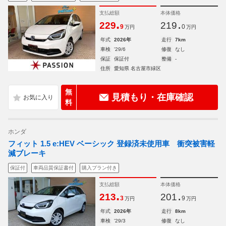
支払総額
本体価格
.
.
229
219
9
0
万円
万円
年式
2026年
走行
7km
車検
'29/6
修復
なし
保証
保証付
整備
-
住所
愛知県 名古屋市緑区
無
見積もり・在庫確認
料
ホンダ
フィット 1.5 e:HEV ベーシック 登録済未使用車 衝突被害軽
減ブレーキ
保証付
車両品質保証書付
購入プラン付き
支払総額
本体価格
.
.
213
201
3
9
万円
万円
年式
2026年
走行
8km
車検
'29/3
修復
なし