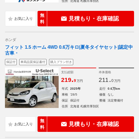
住所
北海道 札幌市厚別区
無
見積もり・在庫確認
料
ホンダ
フィット 1.5 ホーム 4WD 0.6万キロ|夏冬タイヤセット|認定中
古車・
保証付
車両品質保証書付
購入プラン付き
支払総額
本体価格
.
.
219
211
9
0
万円
万円
年式
2025年
走行
0.6万km
車検
'28/5
修復
なし
保証
保証付
整備
法定整備付
住所
北海道 札幌市厚別区
無
見積もり・在庫確認
料