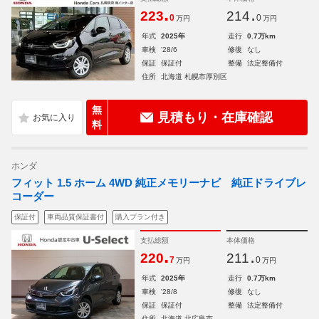
.
.
223
214
0
0
万円
万円
年式
2025年
走行
0.7万km
車検
'28/6
修復
なし
保証
保証付
整備
法定整備付
住所
北海道 札幌市厚別区
無
見積もり・在庫確認
料
ホンダ
フィット 1.5 ホーム 4WD 純正メモリーナビ 純正ドライブレ
コーダー
保証付
車両品質保証書付
購入プラン付き
支払総額
本体価格
.
.
220
211
7
0
万円
万円
年式
2025年
走行
0.7万km
車検
'28/8
修復
なし
保証
保証付
整備
法定整備付
住所
北海道 北広島市