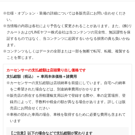
※仕様・オプション・装備の詳細については各販売店にお問い合わせくださ
い。
※当情報の内容は各社により予告なく変更されることがあります。また、(株)リ
クルートおよびLINEヤフー株式会社は当コンテンツの完全性、無誤謬性を保
証するものではなく、当コンテンツに起因するいかなる損害の責も負いかね
ます。
※コンテンツもしくはデータの全部または一部を無断で転写、転載、複製する
ことを禁じます。
カーセンサーの支払総額は店頭乗り出し価格です
支払総額（税込） ＝ 車両本体価格＋諸費用
※カーセンサーの支払総額は店頭納車を前提にしています。自宅への納車
をご希望された場合などは、別途納車費用がかかります
※販売店の所在する所轄運輸支局以外で登録する際や、車の定置場所、登
録月によって、手数料や税金の額が異なる場合があります。詳しくは販
売店にお問合せください
※車検の切れた車両の場合、車検を取得するために必要な費用も含まれて
います
【ご注意】以下の場合などで支払総額が変わります