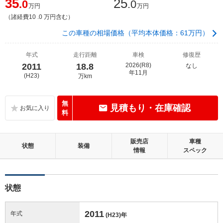
35
25
.0
.0
万円
万円
（諸経費10 .0 万円含む）
この車種の相場価格（平均本体価格：61万円）
年式
走行距離
車検
修復歴
2011
18.8
2026(R8)
なし
年11月
(H23)
万km
無
見積もり・在庫確認
料
販売店
車種
状態
装備
情報
スペック
状態
2011
年式
(H23)
年