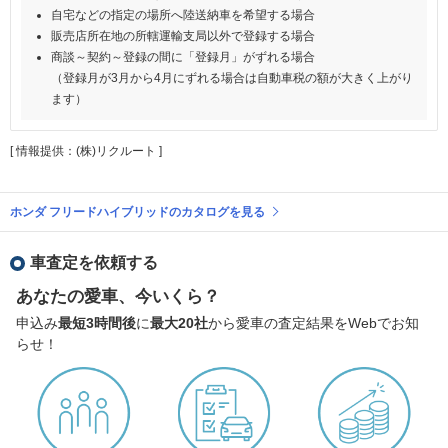
自宅などの指定の場所へ陸送納車を希望する場合
販売店所在地の所轄運輸支局以外で登録する場合
商談～契約～登録の間に「登録月」がずれる場合
（登録月が3月から4月にずれる場合は自動車税の額が大きく上がり
ます）
[ 情報提供：(株)リクルート ]
ホンダ フリードハイブリッドのカタログを見る
車査定を依頼する
あなたの愛車、今いくら？
申込み
最短3時間後
に
最大20社
から愛車の査定結果をWebでお知
らせ！