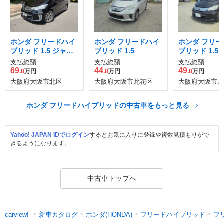
ホンダ フリードハイ
ホンダ フリードハイ
ホンダ フリー
ブリッド 1.5 ジャス
ブリッド 1.5
ブリッド 1.5
トセレクション
支払総額
支払総額
支払総額
69
44
49
.8
万円
.8
万円
.8
万円
大阪府大阪市北区
大阪府大阪市此花区
大阪府大阪市此
ホンダ フリードハイブリッドの中古車をもっと見る
Yahoo! JAPAN IDでログイン
するとお気に入りに登録や複数見積もりがで
きるようになります。
中古車トップへ
新車カタログ
ホンダ(HONDA)
フリードハイブリッド
フ
carview!