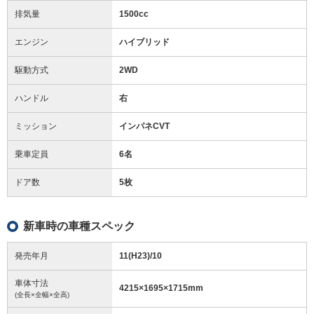
排気量
1500cc
エンジン
ハイブリッド
駆動方式
2WD
ハンドル
右
ミッション
インパネCVT
乗車定員
6名
ドア数
5枚
新車時の車種スペック
発売年月
11(H23)/10
車体寸法
4215
×
1695
×
1715
mm
(全長×全幅×全高)