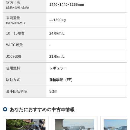
室内寸法
1440
×
1440
×
1265
mm
(全長×全幅×全高)
車両重量
-/-/1390
kg
(AT×MT×CVT)
10・15燃費
24.0km/L
WLTC燃費
-
JC08燃費
21.6km/L
使用燃料
レギュラー
駆動方式
前輪駆動（FF）
最小回転半径
5.2
m
あなたにおすすめの中古車情報