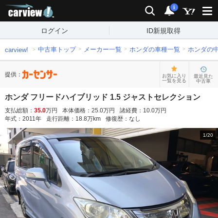
carview!
検索
通知
i
ログイン
ID新規取得
中古車トップ
メーカー一覧
ホンダの車種一覧
ホンダの
carview!
提供：
お気に入り
最近見た
一覧を見る
中古車
ホンダ フリードハイブリッド 1.5 ジャストセレクション
支払総額：
35.0
万円
本体価格：
25.0
万円
諸経費：
10.0
万円
年式：
2011
年
走行距離：
18.8
万km
修復歴：
なし
1
/
20