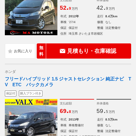
支払総額
本体価格
.
.
52
42
9
9
万円
万円
年式
2012年
走行
8.4万km
車検
'27/4
修復
なし
保証
保証付
整備
法定整備付
住所
埼玉県 さいたま市岩槻区
無
見積もり・在庫確認
料
ホンダ
フリードハイブリッド 1.5 ジャストセレクション 純正ナビ T
V ETC バックカメラ
保証付
購入プラン付き
支払総額
本体価格
.
.
69
59
8
5
万円
万円
年式
2013年
走行
8.5万km
車検
車検整備付
修復
なし
保証
保証付
整備
法定整備付