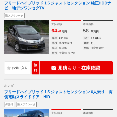
フリードハイブリッド 1.5 ジャストセレクション 純正HDDナ
ビ 地デジワンセグTV
購入プラン付き
支払総額
本体価格
.
.
64
58
0
0
万円
万円
年式
2013年
走行
6.1万km
車検
車検整備付
修復
あり
保証
保証無
整備
法定整備付
住所
千葉県 松戸市
無
見積もり・在庫確認
料
ホンダ
フリードハイブリッド 1.5 ジャストセレクション 6人乗り 両
側電動スライドドア HID
保証付
購入プラン付き
支払総額
本体価格