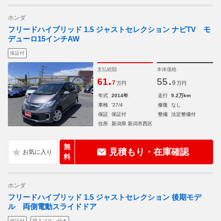
ホンダ
フリードハイブリッド 1.5 ジャストセレクション ナビTV モ
デューロ15インチAW
保証付
支払総額
本体価格
.
.
61
55
7
9
万円
万円
年式
2014年
走行
9.2万km
車検
'27/4
修復
なし
保証
保証付
整備
法定整備付
住所
新潟県 新潟市西区
無
見積もり・在庫確認
料
ホンダ
フリードハイブリッド 1.5 ジャストセレクション 後期モデ
ル 両側電動スライドドア
保証付
購入プラン付き