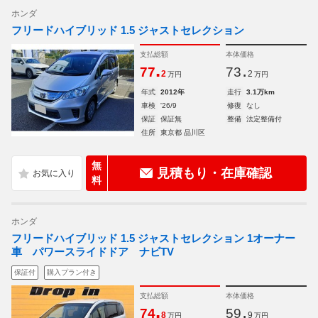
ホンダ
フリードハイブリッド 1.5 ジャストセレクション
支払総額
本体価格
.
.
77
73
2
2
万円
万円
年式
2012年
走行
3.1万km
車検
'26/9
修復
なし
保証
保証無
整備
法定整備付
住所
東京都 品川区
無
見積もり・在庫確認
料
ホンダ
フリードハイブリッド 1.5 ジャストセレクション 1オーナー
車 パワースライドドア ナビTV
保証付
購入プラン付き
支払総額
本体価格
.
.
74
59
8
9
万円
万円