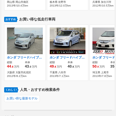
岡山県 岡山市南区
栃木県 佐野市
兵庫県 加古川市
2013年/10.4万km
2013年/12.0万km
2012年/10.5万km
お買い得な低走行車両
おすすめ
ホンダ フリードハイブリッド 1.5
ホンダ フリードハイブリッド 1.5 ジャストセレクション バックカメラ 両側電動スライドドア
総額
本体
総額
本体
総額
本体
44
43
49
40
50
35
.8
万円
.0
万円
.8
万円
.8
万円
.0
万円
.
大阪府 大阪市此花区
千葉県 八街市
埼玉県 上尾市
2012年/6.2万km
2013年/7.1万km
2013年/7.8万km
人気・おすすめ検索条件
くわしく!
お買い得な最新モデル