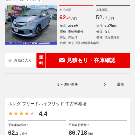
支払総額
本体価格
.
.
62
52
6
3
万円
万円
年式
2014年
走行
9.3万km
車検
車検整備付
修復
なし
保証
保証付
整備
法定整備付
住所
神奈川県 相模原市南区
無
見積もり・在庫確認
料
1
〜
30
/
40
件
ホンダ フリードハイブリッド 中古車相場
4.4
平均本体価格：
平均走行距離：
62
86,718
.1
万円
km