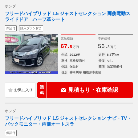
ホンダ
フリードハイブリッド 1.5 ジャストセレクション 両側電動ス
ライドドア ハーフ革シート
保証付
購入プラン付き
支払総額
本体価格
.
.
67
56
5
3
万円
万円
年式
2012年
走行
8.8万km
車検
車検整備付
修復
なし
保証
保証付
整備
法定整備付
住所
神奈川県 相模原市南区
無
見積もり・在庫確認
料
ホンダ
フリードハイブリッド 1.5 ジャストセレクション ナビ・TV・
バックモニター・両側オートスラ
保証付