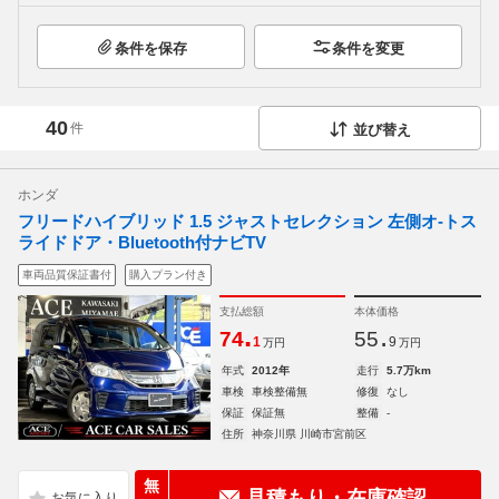
条件を保存
条件を変更
40
件
並び替え
ホンダ
フリードハイブリッド 1.5 ジャストセレクション 左側オ-トス
ライドドア・Bluetooth付ナビTV
車両品質保証書付
購入プラン付き
支払総額
本体価格
.
.
74
55
1
9
万円
万円
年式
2012年
走行
5.7万km
車検
車検整備無
修復
なし
保証
保証無
整備
-
住所
神奈川県 川崎市宮前区
無
見積もり・在庫確認