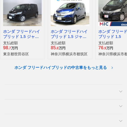
ホンダ フリードハイ
ホンダ フリードハイ
ホンダ フリー
ブリッド 1.5 ジャス
ブリッド 1.5 ジャス
ブリッド 1.5
トセレクション+
トセレクション
支払総額
支払総額
支払総額
98
85
76
.7
万円
.8
万円
.9
万円
東京都世田谷区
神奈川県横浜市都筑区
神奈川県横浜市
ホンダ フリードハイブリッドの中古車をもっと見る