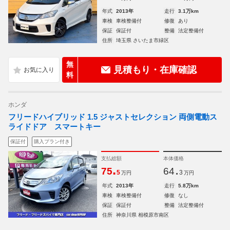
年式
2013年
走行
3.1万km
車検
車検整備付
修復
あり
保証
保証付
整備
法定整備付
住所
埼玉県 さいたま市緑区
無
見積もり・在庫確認
料
ホンダ
フリードハイブリッド 1.5 ジャストセレクション 両側電動ス
ライドドア スマートキー
保証付
購入プラン付き
支払総額
本体価格
.
.
75
64
5
3
万円
万円
年式
2013年
走行
5.8万km
車検
車検整備付
修復
なし
保証
保証付
整備
法定整備付
住所
神奈川県 相模原市南区