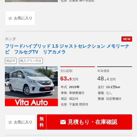
住所
兵庫県 神戸市西区
ホンダ
NEW
フリードハイブリッド 1.5 ジャストセレクション メモリーナ
ビ フルセグTV リアカメラ
保証付
購入プラン付き
支払総額
本体価格
.
.
63
48
9
4
万円
万円
年式
2015年
走行
13.2万km
車検
車検整備付
修復
なし
保証
保証付
整備
法定整備付
住所
千葉県 野田市
無
見積もり・在庫確認
料