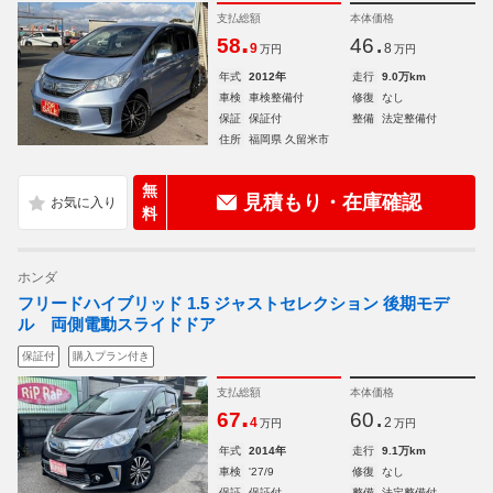
支払総額
本体価格
.
.
58
46
9
8
万円
万円
年式
2012年
走行
9.0万km
車検
車検整備付
修復
なし
保証
保証付
整備
法定整備付
住所
福岡県 久留米市
無
見積もり・在庫確認
料
ホンダ
フリードハイブリッド 1.5 ジャストセレクション 後期モデ
ル 両側電動スライドドア
保証付
購入プラン付き
支払総額
本体価格
.
.
67
60
4
2
万円
万円
年式
2014年
走行
9.1万km
車検
'27/9
修復
なし
保証
保証付
整備
法定整備付