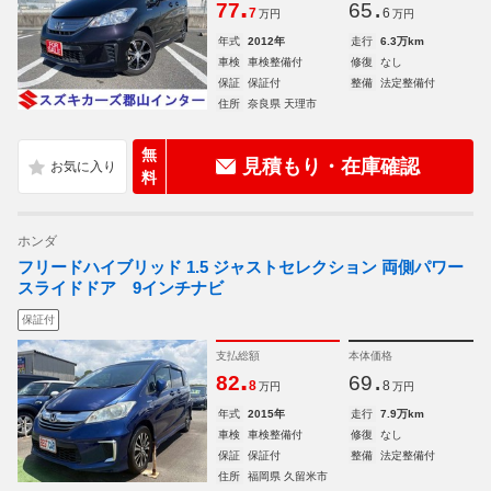
.
.
77
65
7
6
万円
万円
年式
2012年
走行
6.3万km
車検
車検整備付
修復
なし
保証
保証付
整備
法定整備付
住所
奈良県 天理市
無
見積もり・在庫確認
料
ホンダ
フリードハイブリッド 1.5 ジャストセレクション 両側パワー
スライドドア 9インチナビ
保証付
支払総額
本体価格
.
.
82
69
8
8
万円
万円
年式
2015年
走行
7.9万km
車検
車検整備付
修復
なし
保証
保証付
整備
法定整備付
住所
福岡県 久留米市