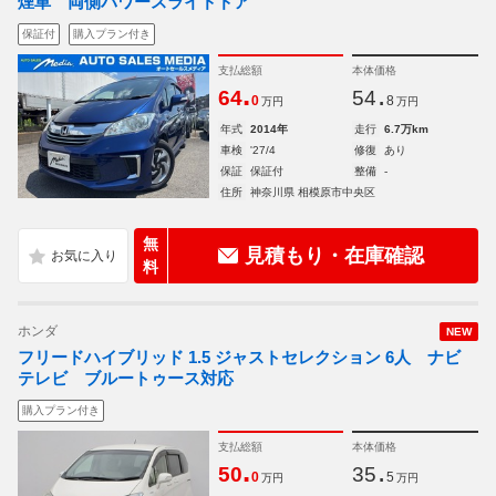
煙車 両側パワースライドドア
保証付
購入プラン付き
支払総額
本体価格
.
.
64
54
0
8
万円
万円
年式
2014年
走行
6.7万km
車検
'27/4
修復
あり
保証
保証付
整備
-
住所
神奈川県 相模原市中央区
無
見積もり・在庫確認
料
ホンダ
NEW
フリードハイブリッド 1.5 ジャストセレクション 6人 ナビ
テレビ ブルートゥース対応
購入プラン付き
支払総額
本体価格
.
.
50
35
0
5
万円
万円