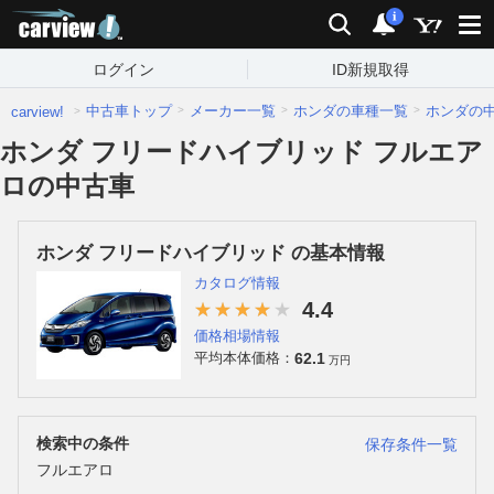
carview!
検索
通知
i
ログイン
ID新規取得
中古車トップ
メーカー一覧
ホンダの車種一覧
ホンダの
carview!
ホンダ フリードハイブリッド フルエア
ロの中古車
ホンダ フリードハイブリッド の基本情報
カタログ情報
4.4
価格相場情報
62.1
平均本体価格：
万円
検索中の条件
保存条件一覧
フルエアロ