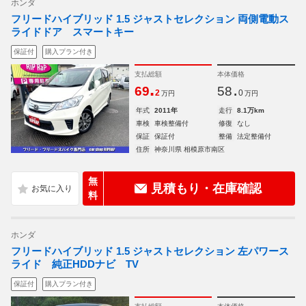
ホンダ
フリードハイブリッド 1.5 ジャストセレクション 両側電動ス
ライドドア スマートキー
保証付
購入プラン付き
支払総額
本体価格
.
.
69
58
2
0
万円
万円
年式
2011年
走行
8.1万km
車検
車検整備付
修復
なし
保証
保証付
整備
法定整備付
住所
神奈川県 相模原市南区
無
見積もり・在庫確認
料
ホンダ
フリードハイブリッド 1.5 ジャストセレクション 左パワース
ライド 純正HDDナビ TV
保証付
購入プラン付き