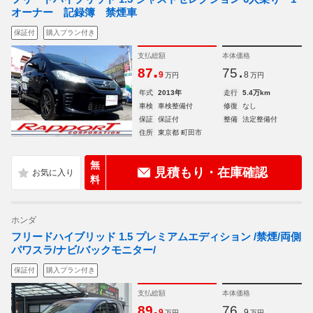
オーナー 記録簿 禁煙車
保証付
購入プラン付き
支払総額
本体価格
.
.
87
75
9
8
万円
万円
年式
2013年
走行
5.4万km
車検
車検整備付
修復
なし
保証
保証付
整備
法定整備付
住所
東京都 町田市
無
見積もり・在庫確認
料
ホンダ
フリードハイブリッド 1.5 プレミアムエディション /禁煙/両側
パワスラ/ナビ/バックモニター/
保証付
購入プラン付き
支払総額
本体価格
.
.
89
76
9
9
万円
万円