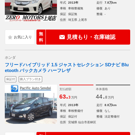
年式
2013年
走行
7.8万km
車検
車検整備無
修復
あり
保証
保証無
整備
-
住所
埼玉県 上尾市
無
見積もり・在庫確認
料
ホンダ
フリードハイブリッド 1.5 ジャストセレクション SDナビ Blu
etooth バックカメラ ハーフレザ
保証付
購入プラン付き
支払総額
本体価格
.
.
63
44
3
8
万円
万円
年式
2013年
走行
8.8万km
車検
車検整備付
修復
なし
保証
保証付
整備
法定整備付
住所
宮城県 仙台市若林区