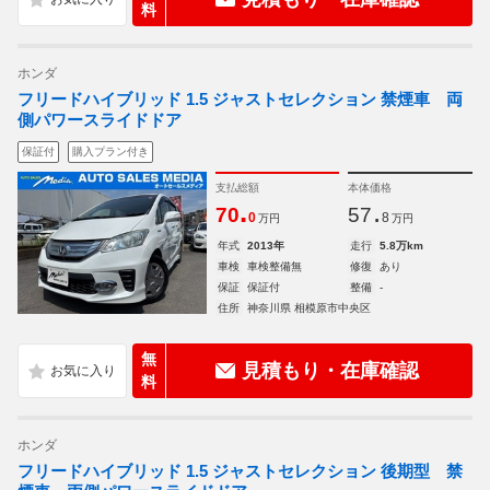
料
ホンダ
フリードハイブリッド 1.5 ジャストセレクション 禁煙車 両
側パワースライドドア
保証付
購入プラン付き
支払総額
本体価格
.
.
70
57
0
8
万円
万円
年式
2013年
走行
5.8万km
車検
車検整備無
修復
あり
保証
保証付
整備
-
住所
神奈川県 相模原市中央区
無
見積もり・在庫確認
料
ホンダ
フリードハイブリッド 1.5 ジャストセレクション 後期型 禁