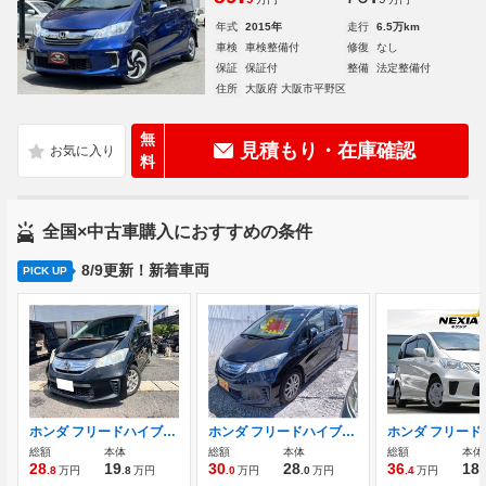
年式
2015年
走行
6.5万km
車検
車検整備付
修復
なし
保証
保証付
整備
法定整備付
住所
大阪府 大阪市平野区
無
見積もり・在庫確認
料
全国×中古車購入におすすめの条件
8/9更新！新着車両
PICK UP
ホンダ フリードハイブリッド 1.5 ジャストセレクション オートクルーズコントロール
ホンダ フリードハイブリッド 1.5 ジャストセレクション
総額
本体
総額
本体
総額
本体
28
19
30
28
36
18
.8
万円
.8
万円
.0
万円
.0
万円
.4
万円
.