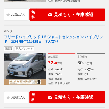
住所
長野県 上伊那郡箕輪町
無
見積もり・在庫確認
料
ホンダ
フリードハイブリッド 1.5 ジャストセレクション ハイブリッ
ド 車検R9年11月29日 7人乗り
保証付
購入プラン付き
支払総額
本体価格
.
.
72
60
0
8
万円
万円
年式
2012年
走行
8.8万km
車検
'27/11
修復
なし
保証
保証付
整備
法定整備付
住所
岐阜県 大垣市
無
見積もり・在庫確認
料