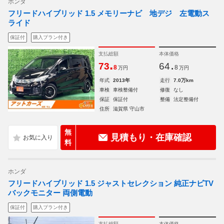
ホンダ
フリードハイブリッド 1.5 メモリーナビ 地デジ 左電動ス
ライド
保証付
購入プラン付き
支払総額
本体価格
.
.
73
64
8
8
万円
万円
年式
2013年
走行
7.0万km
車検
車検整備付
修復
なし
保証
保証付
整備
法定整備付
住所
滋賀県 守山市
無
見積もり・在庫確認
料
ホンダ
フリードハイブリッド 1.5 ジャストセレクション 純正ナビTV
バックモニター 両側電動
保証付
購入プラン付き
支払総額
本体価格