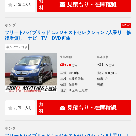
無
見積もり・在庫確認
料
ホンダ
NEW
フリードハイブリッド 1.5 ジャストセレクション 7人乗り 修
復歴無し ナビ TV DVD再生
購入プラン付き
支払総額
本体価格
.
.
45
30
0
5
万円
万円
年式
2013年
走行
9.8万km
車検
車検整備無
修復
なし
保証
保証無
整備
-
住所
埼玉県 上尾市
無
見積もり・在庫確認
料
ホンダ
フリードハイブリッド 1.5 ジャストセレクション 6人乗り 1