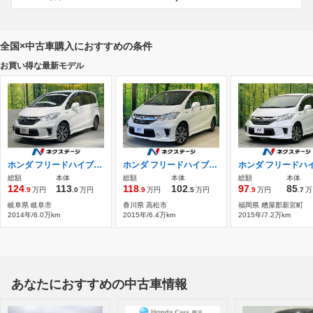
全国×中古車購入におすすめの条件
お買い得な最新モデル
ホンダ フリードハイブリッド 1.5 ジャストセレクション 両側電動
ホンダ フリードハイブリッド 1.5 ジャストセレクション 両側電動ドア 純正SDナビ バックカメラ
総額
本体
総額
本体
総額
本体
124
113
118
102
97
85
.9
万円
.0
万円
.9
万円
.5
万円
.9
万円
.7
万
岐阜県 岐阜市
香川県 高松市
福岡県 糟屋郡新宮町
2014年/6.0万km
2015年/6.4万km
2015年/7.2万km
あなたにおすすめの中古車情報