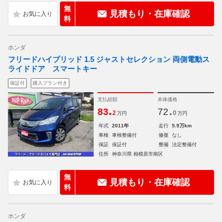
無
見積もり・在庫確認
料
ホンダ
フリードハイブリッド 1.5 ジャストセレクション 両側電動ス
ライドドア スマートキー
保証付
購入プラン付き
支払総額
本体価格
.
.
83
72
2
0
万円
万円
年式
2011年
走行
5.9万km
車検
車検整備付
修復
なし
保証
保証付
整備
法定整備付
住所
神奈川県 相模原市南区
無
見積もり・在庫確認
料
ホンダ