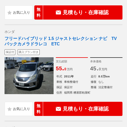
無
見積もり・在庫確認
料
ホンダ
フリードハイブリッド 1.5 ジャストセレクション ナビ TV
バックカメラドラレコ ETC
保証付
購入プラン付き
支払総額
本体価格
.
.
55
45
0
0
万円
万円
年式
2011年
走行
8.0万km
車検
車検整備付
修復
なし
保証
保証付
整備
法定整備付
住所
福岡県 糟屋郡粕屋町
無
見積もり・在庫確認
料