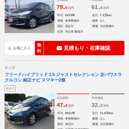
.
.
79
61
6
8
万円
万円
年式
2013年
走行
7.1万km
車検
車検整備付
修復
なし
保証
保証付
整備
法定整備付
住所
埼玉県 飯能市
無
見積もり・在庫確認
料
ホンダ
フリードハイブリッド 1.5 ジャストセレクション 左パワスラ
クルコン 純正ナビ スマキー2個
保証付
支払総額
本体価格
.
.
47
32
8
8
万円
万円
年式
2011年
走行
11.0万km
車検
車検整備付
修復
なし
保証
保証付
整備
法定整備付