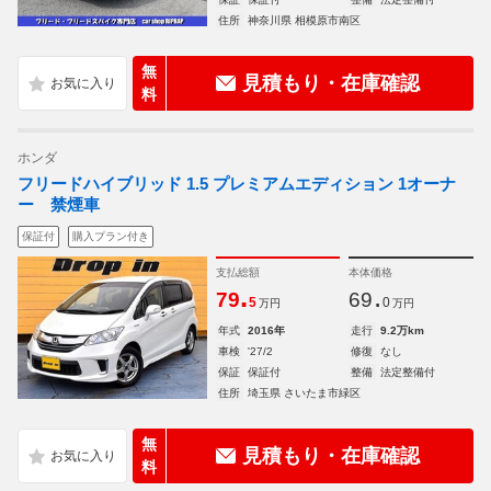
住所
神奈川県 相模原市南区
無
見積もり・在庫確認
料
ホンダ
フリードハイブリッド 1.5 プレミアムエディション 1オーナ
ー 禁煙車
保証付
購入プラン付き
支払総額
本体価格
.
.
79
69
5
0
万円
万円
年式
2016年
走行
9.2万km
車検
'27/2
修復
なし
保証
保証付
整備
法定整備付
住所
埼玉県 さいたま市緑区
無
見積もり・在庫確認
料