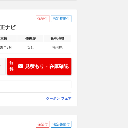
保証付
法定整備付
純正ナビ
車検
修復歴
販売地域
28年3月
なし
福岡県
無
見積もり・在庫確認
料
クーポン
フェア
保証付
法定整備付