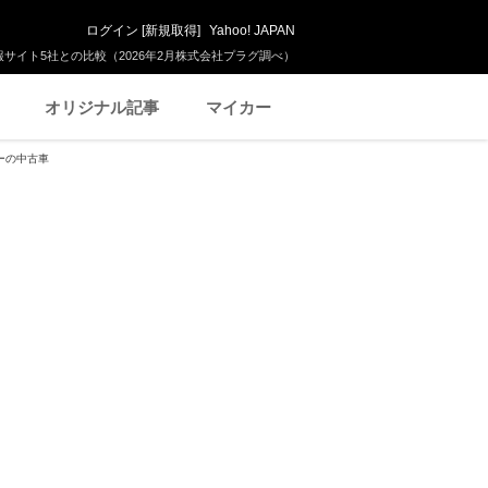
ログイン
[
新規取得
]
Yahoo! JAPAN
サイト5社との比較（2026年2月株式会社プラグ調べ）
オリジナル記事
マイカー
ーの中古車