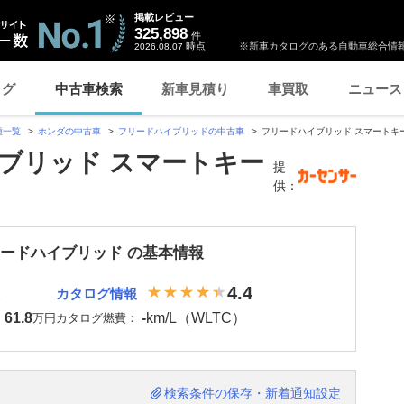
掲載レビュー
325,898
件
時点
※新車カタログのある自動車総合情報
2026.08.07
ログ
中古車検索
新車見積り
車買取
ニュース
種一覧
ホンダの中古車
フリードハイブリッドの中古車
フリードハイブリッド スマートキ
ブリッド スマートキー
提
供：
リードハイブリッド の基本情報
4.4
カタログ情報
61.8
-
km/L（WLTC）
：
万円
カタログ燃費：
検索条件の保存・新着通知設定