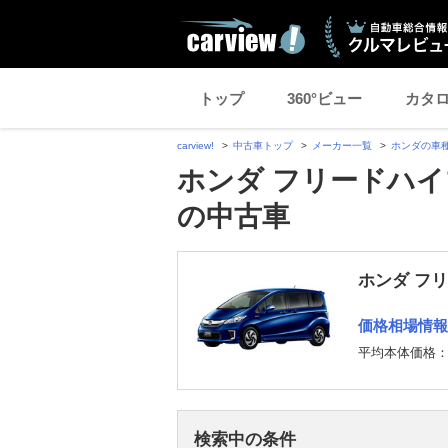
トップ
360°ビュー
カタ
carview!
中古車トップ
メーカー一覧
ホンダの車
ホンダ フリードハイ
の中古車
ホンダ フ
価格相場情報
平均本体価格
検索中の条件