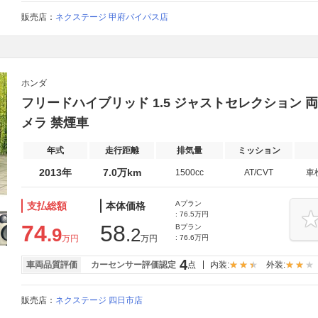
販売店：
ネクステージ 甲府バイパス店
ホンダ
フリードハイブリッド 1.5 ジャストセレクション 
メラ 禁煙車
年式
走行距離
排気量
ミッション
2013年
7.0万km
1500cc
AT/CVT
車
Aプラン
支払総額
本体価格
: 76.5万円
74
58
Bプラン
.9
.2
万円
万円
: 76.6万円
4
車両品質評価
カーセンサー評価認定
点
内装:
外装:
販売店：
ネクステージ 四日市店