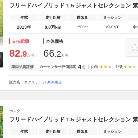
フリードハイブリッド 1.5 ジャストセレクション 
年式
走行距離
排気量
ミッション
2013年
8.0万km
1500cc
AT/CVT
車
支払総額
本体価格
82
66
.9
.2
万円
万円
4
車両品質評価
カーセンサー評価認定
点
内装:
外装:
販売店：
ネクステージ 新潟東店
ホンダ
フリードハイブリッド 1.5 ジャストセレクション 
年式
走行距離
排気量
ミッション