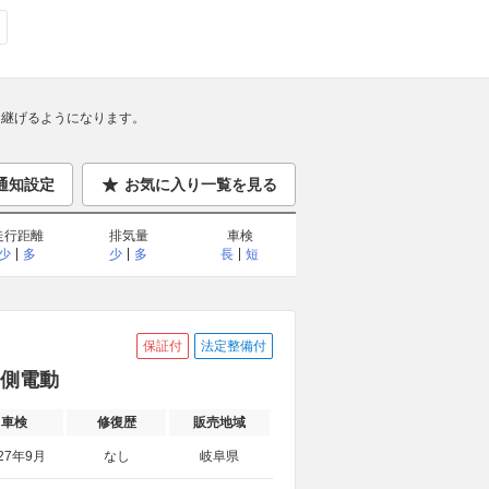
継げるようになります。
通知設定
お気に入り一覧を見る
走行距離
排気量
車検
少
多
少
多
長
短
保証付
法定整備付
両側電動
車検
修復歴
販売地域
27年9月
なし
岐阜県