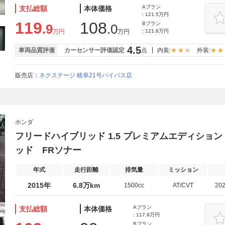
Aプラン
支払総額
本体価格
: 121.5万円
119
108
Bプラン
.9
.0
万円
万円
: 121.6万円
4.5
車両品質評価
カーセンサー評価認定
点
内装:
外装:
販売店：
ネクステージ 岐阜21号バイパス店
ホンダ
フリードハイブリッド 1.5 プレミアムエディション
ッド FRソナー
年式
走行距離
排気量
ミッション
2015年
6.8万km
1500cc
AT/CVT
20
Aプラン
支払総額
本体価格
: 117.9万円
Bプラン