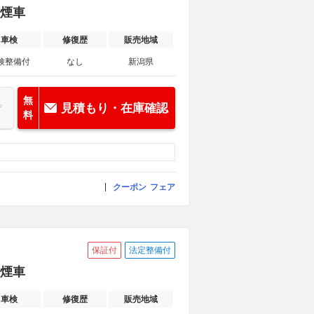
禁煙車
車検
修復歴
販売地域
検整備付
なし
新潟県
無
見積もり・在庫確認
料
クーポン
フェア
保証付
法定整備付
禁煙車
車検
修復歴
販売地域