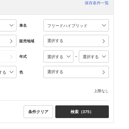
保存条件一覧
車名
選択する
販売地域
～
年式
選択する
色
上限なし
条件クリア
検索（
375
）