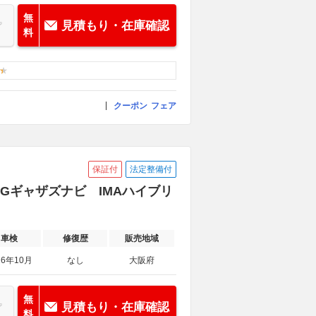
無
見積もり・在庫確認
料
クーポン
フェア
保証付
法定整備付
 Gギャザズナビ IMAハイブリ
車検
修復歴
販売地域
26年10月
なし
大阪府
無
見積もり・在庫確認
料