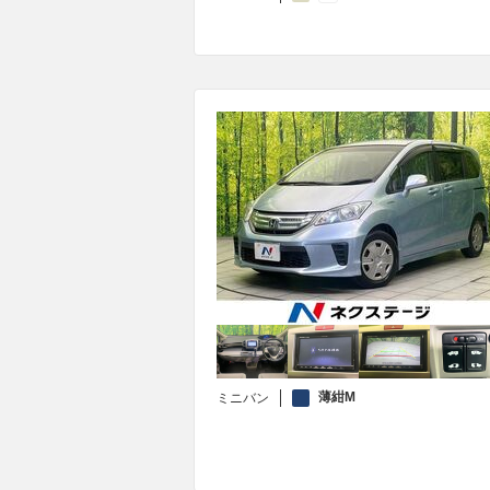
薄紺M
ミニバン