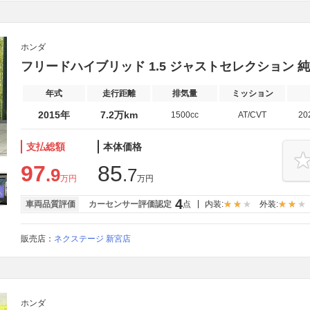
ホンダ
フリードハイブリッド 1.5 ジャストセレクション 
年式
走行距離
排気量
ミッション
2015年
7.2万km
1500cc
AT/CVT
20
支払総額
本体価格
97
85
.9
.7
万円
万円
4
車両品質評価
カーセンサー評価認定
点
内装:
外装:
販売店：
ネクステージ 新宮店
ホンダ