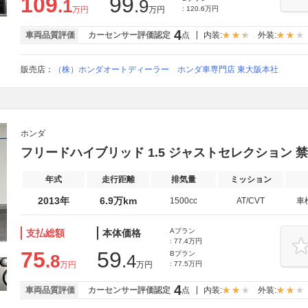
109
99
.1
.9
万円
万円
: 120.6万円
4
車両品質評価
カーセンサー評価認定
点
内装:
外装:
販売店：
（株）ホンダオートディーラー ホンダ車専門店 東大阪本社
ホンダ
フリードハイブリッド 1.5 ジャストセレクション 
年式
走行距離
排気量
ミッション
2013年
6.9万km
1500cc
AT/CVT
車
Aプラン
支払総額
本体価格
: 77.4万円
75
59
Bプラン
.8
.4
万円
万円
: 77.5万円
4
車両品質評価
カーセンサー評価認定
点
内装:
外装: