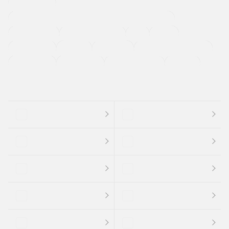
寒冷地仕様車
過給機設定モデル（ターボ・スーパーチャージャーなど)
ETC
CDプレーヤー
カーナビゲーション
禁煙車
法定整備付き
保証付き
エアバッグ
ディスチャージドランプ
支払総顔あり
クーポンあり
車両品質評価書付
新着車両