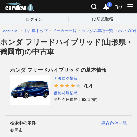
carview!
検索
通知
i
ログイン
ID新規取得
中古車トップ
メーカー一覧
ホンダの車種一覧
ホンダの
carview!
ホンダ フリードハイブリッド(山形県・
鶴岡市)の中古車
ホンダ フリードハイブリッド の基本情報
カタログ情報
4.4
価格相場情報
62.1
平均本体価格：
万円
検索中の条件
保存条件一覧
鶴岡市