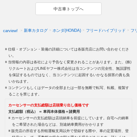
中古車トップへ
新車カタログ
ホンダ(HONDA)
フリードハイブリッド
フ
carview!
仕様・オプション・装備の詳細については各販売店にお問い合わせくださ
い。
当情報の内容は各社により予告なく変更されることがあります。また、(株)
リクルートおよびLINEヤフー株式会社は当コンテンツの完全性、無誤謬性
を保証するものではなく、当コンテンツに起因するいかなる損害の責も負
いかねます。
コンテンツもしくはデータの全部または一部を無断で転写、転載、複製す
ることを禁じます。
カーセンサーの支払総額は店頭乗り出し価格です
支払総額（税込） ＝ 車両本体価格＋諸費用
カーセンサーの支払総額は店頭納車を前提にしています。自宅への納車
をご希望された場合などは、別途納車費用がかかります
販売店の所在する所轄運輸支局以外で登録する際や、車の定置場所、登