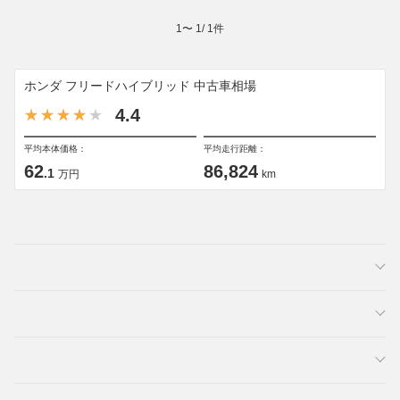
1
〜
1
/
1
件
ホンダ フリードハイブリッド 中古車相場
4.4
平均本体価格：
平均走行距離：
62
86,824
.1
万円
km