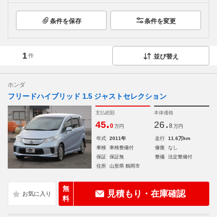
条件を保存
条件を変更
1
件
並び替え
ホンダ
フリードハイブリッド 1.5 ジャストセレクション
支払総額
本体価格
.
.
45
26
0
8
万円
万円
年式
2011年
走行
11.6万km
車検
車検整備付
修復
なし
保証
保証無
整備
法定整備付
住所
山形県 鶴岡市
無
見積もり・在庫確認
料