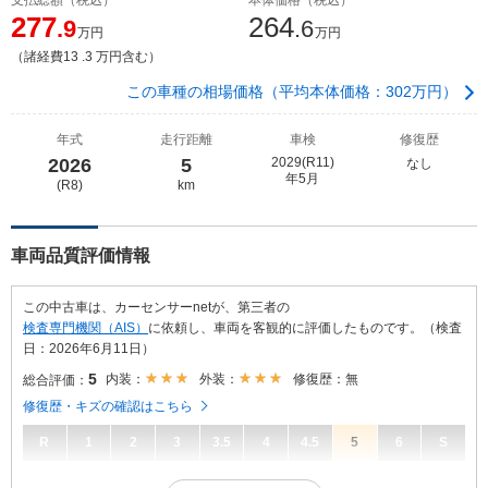
277
264
.9
.6
万円
万円
（諸経費13 .3 万円含む）
この車種の相場価格（平均本体価格：302万円）
年式
走行距離
車検
修復歴
2026
5
2029(R11)
なし
年5月
(R8)
km
車両品質評価情報
この中古車は、カーセンサーnetが、第三者の
検査専門機関（AIS）
に依頼し、車両を客観的に評価したものです。（検査
日：2026年6月11日）
5
内装：
外装：
修復歴：無
総合評価：
修復歴・キズの確認はこちら
R
1
2
3
3.5
4
4.5
5
6
S
5
総合評価：