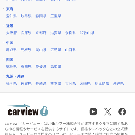
東海
愛知県
岐阜県
静岡県
三重県
近畿
大阪府
兵庫県
京都府
滋賀県
奈良県
和歌山県
中国
鳥取県
島根県
岡山県
広島県
山口県
四国
徳島県
香川県
愛媛県
高知県
九州・沖縄
福岡県
佐賀県
長崎県
熊本県
大分県
宮崎県
鹿児島県
沖縄県
carview!（カービュー）はLINEヤフー株式会社が運営するクルマに関するあ
らゆる情報やサービスを提供するサイトです。価格やスペックなどの公式情
報から、ユーザーや専門家のリアルなレビューまで購入検討に役立つ情報を