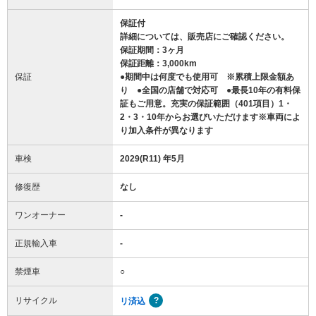
保証付
詳細については、販売店にご確認ください。
保証期間：3ヶ月
保証距離：3,000km
保証
●期間中は何度でも使用可 ※累積上限金額あ
り ●全国の店舗で対応可 ●最長10年の有料保
証もご用意。充実の保証範囲（401項目）1・
2・3・10年からお選びいただけます※車両によ
り加入条件が異なります
車検
2029(R11) 年5月
修復歴
なし
ワンオーナー
-
正規輸入車
-
禁煙車
○
リサイクル
リ済込