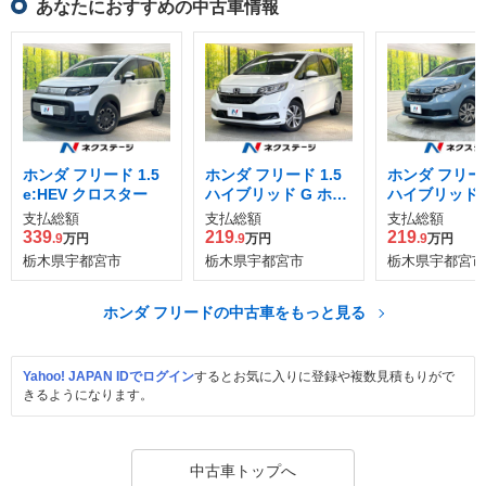
あなたにおすすめの中古車情報
ホンダ フリード 1.5
ホンダ フリード 1.5
ホンダ フリード
e:HEV クロスター
ハイブリッド G ホン
ハイブリッド 
ダセンシング
ダセンシング
支払総額
支払総額
支払総額
339
219
219
.9
万円
.9
万円
.9
万円
栃木県宇都宮市
栃木県宇都宮市
栃木県宇都宮市
ホンダ フリードの中古車をもっと見る
Yahoo! JAPAN IDでログイン
するとお気に入りに登録や複数見積もりがで
きるようになります。
中古車トップへ