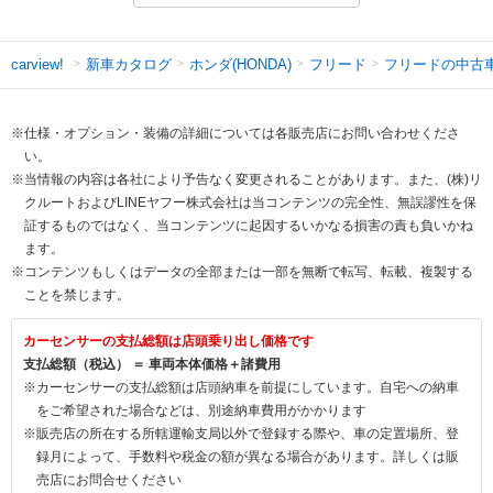
新車カタログ
ホンダ(HONDA)
フリード
フリードの中古
carview!
※仕様・オプション・装備の詳細については各販売店にお問い合わせくださ
い。
※当情報の内容は各社により予告なく変更されることがあります。また、(株)リ
クルートおよびLINEヤフー株式会社は当コンテンツの完全性、無誤謬性を保
証するものではなく、当コンテンツに起因するいかなる損害の責も負いかね
ます。
※コンテンツもしくはデータの全部または一部を無断で転写、転載、複製する
ことを禁じます。
カーセンサーの支払総額は店頭乗り出し価格です
支払総額（税込） ＝ 車両本体価格＋諸費用
※カーセンサーの支払総額は店頭納車を前提にしています。自宅への納車
をご希望された場合などは、別途納車費用がかかります
※販売店の所在する所轄運輸支局以外で登録する際や、車の定置場所、登
録月によって、手数料や税金の額が異なる場合があります。詳しくは販
売店にお問合せください