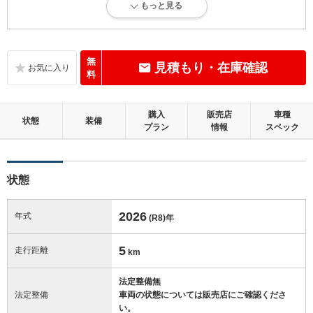
もっと見る
走行距離5万km以下で、内外装にダメージがほとんどない、良好な状態
です。
内装：
無
見積もり・在庫確認
無キズ、もしくは傷みや汚れなどがほぼない、とても綺麗な状態です。
料
外装：
購入
販売店
車種
無キズ、もしくはキズやヘコミなどがほぼない、とても綺麗な状態で
状態
装備
プラン
情報
スペック
す。
修復歴：無
状態
この中古車の「車両品質評価書」を見る
2026
年式
(R8)
年
5
走行距離
km
法定整備無
法定整備
車両の状態については販売店にご確認くださ
い。