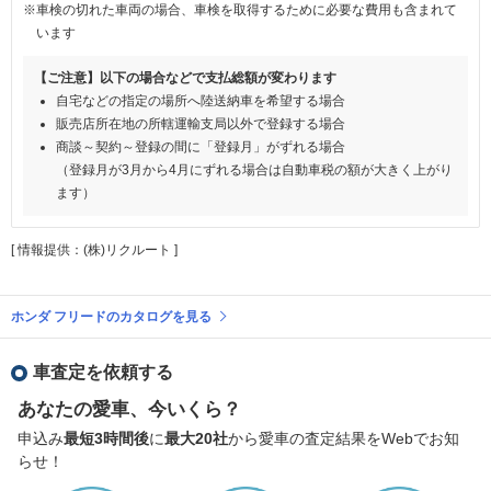
※車検の切れた車両の場合、車検を取得するために必要な費用も含まれて
います
【ご注意】以下の場合などで支払総額が変わります
自宅などの指定の場所へ陸送納車を希望する場合
販売店所在地の所轄運輸支局以外で登録する場合
商談～契約～登録の間に「登録月」がずれる場合
（登録月が3月から4月にずれる場合は自動車税の額が大きく上がり
ます）
[ 情報提供：(株)リクルート ]
ホンダ フリードのカタログを見る
車査定を依頼する
あなたの愛車、今いくら？
申込み
最短3時間後
に
最大20社
から愛車の査定結果をWebでお知
らせ！