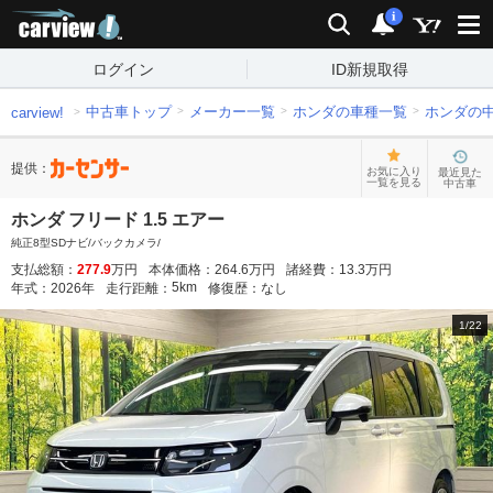
carview!
検索
通知
i
ログイン
ID新規取得
中古車トップ
メーカー一覧
ホンダの車種一覧
ホンダの
carview!
提供：
お気に入り
最近見た
一覧を見る
中古車
ホンダ フリード 1.5 エアー
純正8型SDナビ/バックカメラ/
支払総額：
277.9
万円
本体価格：
264.6
万円
諸経費：
13.3
万円
5
km
年式：
2026
年
走行距離：
修復歴：
なし
1
/
22