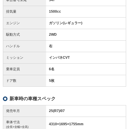
排気量
1500cc
エンジン
ガソリン(レギュラー)
駆動方式
2WD
ハンドル
右
ミッション
インパネCVT
乗車定員
6名
ドア数
5枚
新車時の車種スペック
発売年月
25(R7)/07
車体寸法
4310
×
1695
×
1755
mm
(全長×全幅×全高)