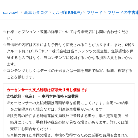
新車カタログ
ホンダ(HONDA)
フリード
フリードの中古
carview!
※仕様・オプション・装備の詳細については各販売店にお問い合わせくださ
い。
※当情報の内容は各社により予告なく変更されることがあります。また、(株)リ
クルートおよびLINEヤフー株式会社は当コンテンツの完全性、無誤謬性を保
証するものではなく、当コンテンツに起因するいかなる損害の責も負いかね
ます。
※コンテンツもしくはデータの全部または一部を無断で転写、転載、複製する
ことを禁じます。
カーセンサーの支払総額は店頭乗り出し価格です
支払総額（税込） ＝ 車両本体価格＋諸費用
※カーセンサーの支払総額は店頭納車を前提にしています。自宅への納車
をご希望された場合などは、別途納車費用がかかります
※販売店の所在する所轄運輸支局以外で登録する際や、車の定置場所、登
録月によって、手数料や税金の額が異なる場合があります。詳しくは販
売店にお問合せください
※車検の切れた車両の場合、車検を取得するために必要な費用も含まれて