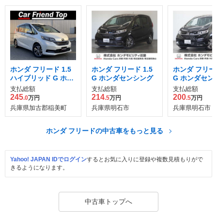
ホンダ フリード 1.5
ホンダ フリード 1.5
ホンダ フリード
ハイブリッド G ホン
G ホンダセンシング
G ホンダセン
ダセンシング
支払総額
支払総額
支払総額
245
214
200
.0
万円
.5
万円
.5
万円
兵庫県加古郡稲美町
兵庫県明石市
兵庫県明石市
ホンダ フリードの中古車をもっと見る
Yahoo! JAPAN IDでログイン
するとお気に入りに登録や複数見積もりがで
きるようになります。
中古車トップへ