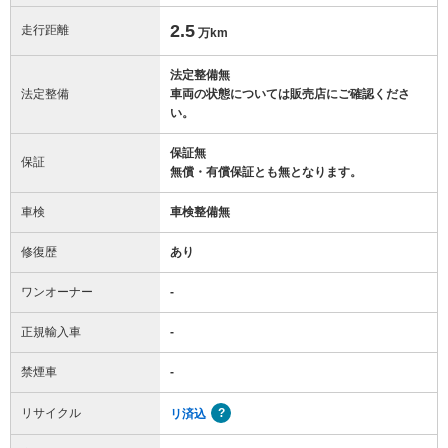
2.5
走行距離
万km
法定整備無
法定整備
車両の状態については販売店にご確認くださ
い。
保証無
保証
無償・有償保証とも無となります。
車検
車検整備無
修復歴
あり
ワンオーナー
-
正規輸入車
-
禁煙車
-
リサイクル
リ済込