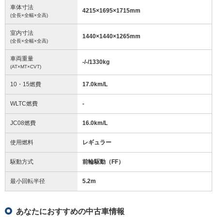
車体寸法
4215
×
1695
×
1715
mm
(全長×全幅×全高)
室内寸法
1440
×
1440
×
1265
mm
(全長×全幅×全高)
車両重量
-/-/1330
kg
(AT×MT×CVT)
10・15燃費
17.0km/L
WLTC燃費
-
JC08燃費
16.0km/L
使用燃料
レギュラー
駆動方式
前輪駆動（FF）
最小回転半径
5.2
m
あなたにおすすめの中古車情報