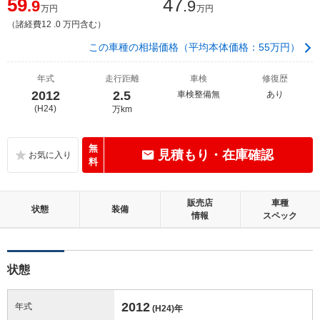
59
47
.9
.9
万円
万円
（諸経費12 .0 万円含む）
この車種の相場価格（平均本体価格：55万円）
年式
走行距離
車検
修復歴
2012
2.5
車検整備無
あり
(H24)
万km
無
見積もり・在庫確認
料
販売店
車種
状態
装備
情報
スペック
状態
2012
年式
(H24)
年