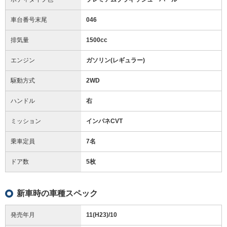
車台番号末尾
046
排気量
1500cc
エンジン
ガソリン(レギュラー)
駆動方式
2WD
ハンドル
右
ミッション
インパネCVT
乗車定員
7名
ドア数
5枚
新車時の車種スペック
発売年月
11(H23)/10