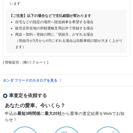
います
【ご注意】以下の場合などで支払総額が変わります
自宅などの指定の場所へ陸送納車を希望する場合
販売店所在地の所轄運輸支局以外で登録する場合
商談～契約～登録の間に「登録月」がずれる場合
（登録月が3月から4月にずれる場合は自動車税の額が大きく上がり
ます）
[ 情報提供：(株)リクルート ]
ホンダ フリードのカタログを見る
車査定を依頼する
あなたの愛車、今いくら？
申込み
最短3時間後
に
最大20社
から愛車の査定結果をWebでお知
らせ！