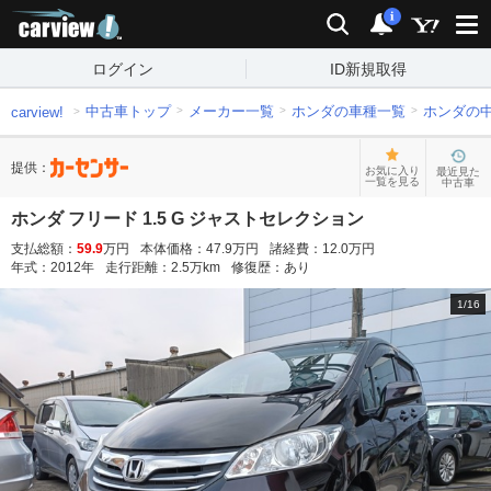
carview!
検索
通知
i
ログイン
ID新規取得
中古車トップ
メーカー一覧
ホンダの車種一覧
ホンダの
carview!
提供：
お気に入り
最近見た
一覧を見る
中古車
ホンダ フリード 1.5 G ジャストセレクション
支払総額：
59.9
万円
本体価格：
47.9
万円
諸経費：
12.0
万円
年式：
2012
年
走行距離：
2.5
万km
修復歴：
あり
1
/
16