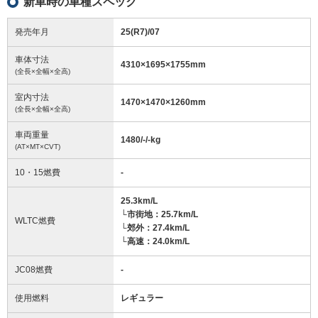
新車時の車種スペック
発売年月
25(R7)/07
車体寸法
4310
×
1695
×
1755
mm
(全長×全幅×全高)
室内寸法
1470
×
1470
×
1260
mm
(全長×全幅×全高)
車両重量
1480/-/-
kg
(AT×MT×CVT)
10・15燃費
-
25.3km/L
└市街地：25.7km/L
WLTC燃費
└郊外：27.4km/L
└高速：24.0km/L
JC08燃費
-
使用燃料
レギュラー