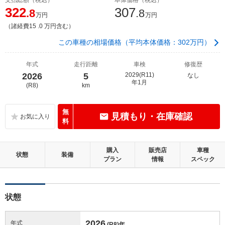
322
307
.8
.8
万円
万円
（諸経費15 .0 万円含む）
この車種の相場価格（平均本体価格：302万円）
年式
走行距離
車検
修復歴
2026
5
2029(R11)
なし
年1月
(R8)
km
無
見積もり・在庫確認
料
購入
販売店
車種
状態
装備
プラン
情報
スペック
状態
2026
年式
(R8)
年