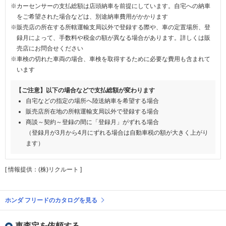
※カーセンサーの支払総額は店頭納車を前提にしています。自宅への納車
をご希望された場合などは、別途納車費用がかかります
※販売店の所在する所轄運輸支局以外で登録する際や、車の定置場所、登
録月によって、手数料や税金の額が異なる場合があります。詳しくは販
売店にお問合せください
※車検の切れた車両の場合、車検を取得するために必要な費用も含まれて
います
【ご注意】以下の場合などで支払総額が変わります
自宅などの指定の場所へ陸送納車を希望する場合
販売店所在地の所轄運輸支局以外で登録する場合
商談～契約～登録の間に「登録月」がずれる場合
（登録月が3月から4月にずれる場合は自動車税の額が大きく上がり
ます）
[ 情報提供：(株)リクルート ]
ホンダ フリードのカタログを見る
車査定を依頼する