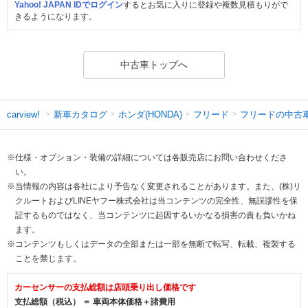
Yahoo! JAPAN IDでログイン
するとお気に入りに登録や複数見積もりがで
きるようになります。
中古車トップへ
新車カタログ
ホンダ(HONDA)
フリード
フリードの中古
carview!
※仕様・オプション・装備の詳細については各販売店にお問い合わせくださ
い。
※当情報の内容は各社により予告なく変更されることがあります。また、(株)リ
クルートおよびLINEヤフー株式会社は当コンテンツの完全性、無誤謬性を保
証するものではなく、当コンテンツに起因するいかなる損害の責も負いかね
ます。
※コンテンツもしくはデータの全部または一部を無断で転写、転載、複製する
ことを禁じます。
カーセンサーの支払総額は店頭乗り出し価格です
支払総額（税込） ＝ 車両本体価格＋諸費用