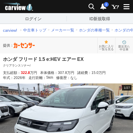
carview!
検索
通知
i
ログイン
ID新規取得
中古車トップ
メーカー一覧
ホンダの車種一覧
ホンダの
carview!
提供：
お気に入り
最近見た
一覧を見る
中古車
ホンダ フリード 1.5 e:HEV エアー EX
クリアランスソナー/
支払総額：
322.8
万円
本体価格：
307.8
万円
諸経費：
15.0
万円
5
km
年式：
2026
年
走行距離：
修復歴：
なし
1
/
27