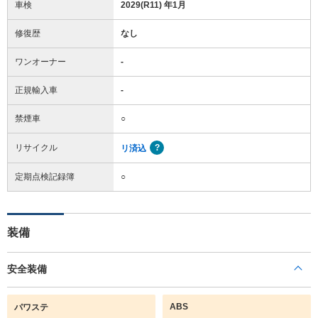
車検
2029(R11) 年1月
修復歴
なし
ワンオーナー
-
正規輸入車
-
禁煙車
○
リサイクル
リ済込
定期点検記録簿
○
装備
安全装備
ABS
パワステ