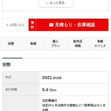
もっと見る
内外装に目立たない軽微なキズ、ヘコミが少し認められますが、良好な
状態です。
内装：
無
見積もり・在庫確認
目立たない軽微なダメージはありますが、良好な状態です。
料
外装：
購入
販売店
車種
キズ、ヘコミなどが少なく、あっても目立たない、良好な状態です。
状態
装備
プラン
情報
スペック
修復歴：無
状態
この中古車の「車両品質評価書」を見る
2021
年式
(R3)
年
5.4
走行距離
万km
法定整備付
法定24ヶ月点検付※貨物など一部車両は12ヶ月
点検