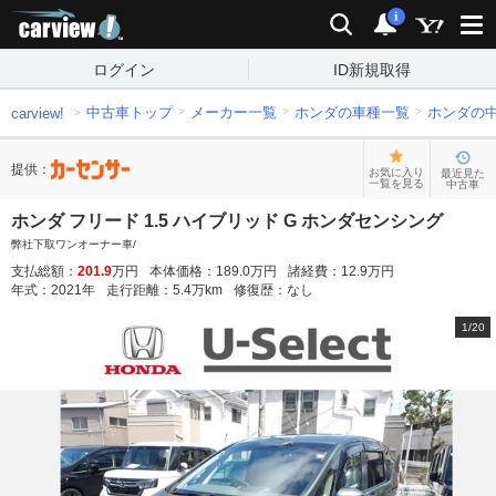
carview!
検索
通知
i
ログイン
ID新規取得
中古車トップ
メーカー一覧
ホンダの車種一覧
ホンダの
carview!
提供：
お気に入り
最近見た
一覧を見る
中古車
ホンダ フリード 1.5 ハイブリッド G ホンダセンシング
弊社下取ワンオーナー車/
支払総額：
201.9
万円
本体価格：
189.0
万円
諸経費：
12.9
万円
年式：
2021
年
走行距離：
5.4
万km
修復歴：
なし
1
/
20