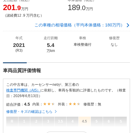
201
189
.9
.0
万円
万円
（諸経費12 .9 万円含む）
この車種の相場価格（平均本体価格：180万円）
年式
走行距離
車検
修復歴
2021
5.4
車検整備付
なし
(R3)
万km
車両品質評価情報
この中古車は、カーセンサーnetが、第三者の
検査専門機関（AIS）
に依頼し、車両を客観的に評価したものです。（検査
日：2026年6月13日）
4.5
内装：
外装：
修復歴：無
総合評価：
修復歴・キズの確認はこちら
R
1
2
3
3.5
4
4.5
5
6
S
4.5
総合評価：