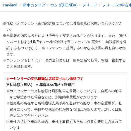
新車カタログ
ホンダ(HONDA)
フリード
フリードの中古
carview!
※仕様・オプション・装備の詳細については各販売店にお問い合わせくださ
い。
※当情報の内容は各社により予告なく変更されることがあります。また、(株)リ
クルートおよびLINEヤフー株式会社は当コンテンツの完全性、無誤謬性を保
証するものではなく、当コンテンツに起因するいかなる損害の責も負いかね
ます。
※コンテンツもしくはデータの全部または一部を無断で転写、転載、複製する
ことを禁じます。
カーセンサーの支払総額は店頭乗り出し価格です
支払総額（税込） ＝ 車両本体価格＋諸費用
※カーセンサーの支払総額は店頭納車を前提にしています。自宅への納車
をご希望された場合などは、別途納車費用がかかります
※販売店の所在する所轄運輸支局以外で登録する際や、車の定置場所、登
録月によって、手数料や税金の額が異なる場合があります。詳しくは販
売店にお問合せください
※車検の切れた車両の場合、車検を取得するために必要な費用も含まれて
います