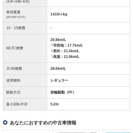
(全長×全幅×全高)
車両重量
1410/-/-
kg
(AT×MT×CVT)
10・15燃費
-
20.8km/L
└市街地：17.7km/L
WLTC燃費
└郊外：21.5km/L
└高速：21.9km/L
JC08燃費
28.0km/L
使用燃料
レギュラー
駆動方式
前輪駆動（FF）
最小回転半径
5.2
m
あなたにおすすめの中古車情報