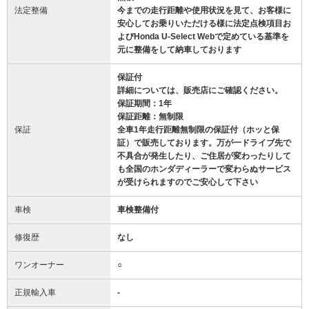
法定整備
今までの走行距離や使用状況を見て、お客様に
安心してお乗りいただける様に法定点検項目お
よびHonda U-Select Webで定めている基準を
元に整備をして納車しております
保証付
詳細については、販売店にご確認ください。
保証期間：1年
保証距離：無制限
保証
全車1年走行距離無制限の保証付（ホッと保
証）で販売しております。万が一ドライブ先で
不具合が発生したり、ご住居が変わったりして
も全国のホンダディーラーで変わらぬサービス
が受けられますのでご安心して下さい
車検
車検整備付
修復歴
なし
ワンオーナー
○
正規輸入車
-