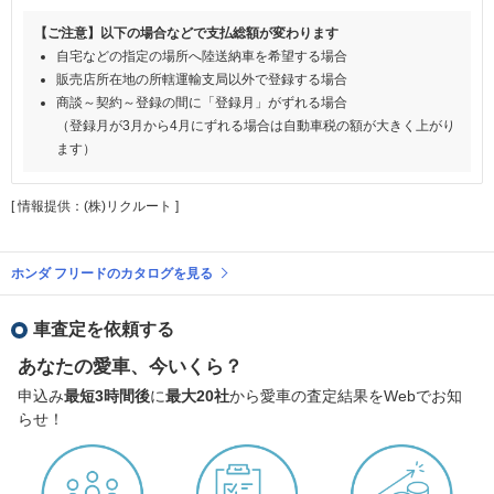
【ご注意】以下の場合などで支払総額が変わります
自宅などの指定の場所へ陸送納車を希望する場合
販売店所在地の所轄運輸支局以外で登録する場合
商談～契約～登録の間に「登録月」がずれる場合
（登録月が3月から4月にずれる場合は自動車税の額が大きく上がり
ます）
[ 情報提供：(株)リクルート ]
ホンダ フリードのカタログを見る
車査定を依頼する
あなたの愛車、今いくら？
申込み
最短3時間後
に
最大20社
から愛車の査定結果をWebでお知
らせ！