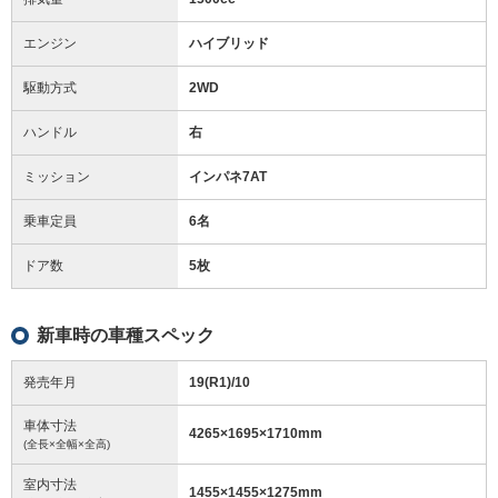
エンジン
ハイブリッド
駆動方式
2WD
ハンドル
右
ミッション
インパネ7AT
乗車定員
6名
ドア数
5枚
新車時の車種スペック
発売年月
19(R1)/10
車体寸法
4265
×
1695
×
1710
mm
(全長×全幅×全高)
室内寸法
1455
×
1455
×
1275
mm