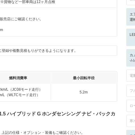
付※貨物など一部車両は12ヶ月点検
エ
販売店にご確認ください。
運
km
L
に登録や複数見積もりができるようになります。
カ
-/
電
燃料消費率
最小回転半径
.2km/L（JC08モード走行）
フ
5.2m
km/L（WLTCモード走行）
ロ
.5 ハイブリッド G ホンダセンシング ナビ・バックカ
寒
。上記の仕様・オプション・装備もご確認ください。