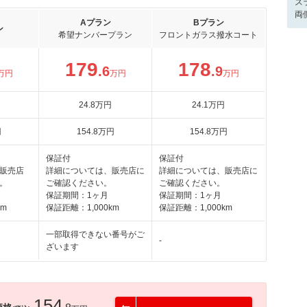
ス
両
Aプラン
Bプラン
ン
希望ナンバープラン
フロントガラス撥水コート
179
178
.6
.9
万円
万円
万円
24
.8
万円
24
.1
万円
円
154
.8
万円
154
.8
万円
保証付
保証付
販売店
詳細については、販売店に
詳細については、販売店に
。
ご確認ください。
ご確認ください。
保証期間：1ヶ月
保証期間：1ヶ月
km
保証距離：1,000km
保証距離：1,000km
一部取得できない番号がご
-
ざいます
154