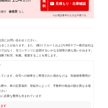
価格
.8
万円
無
(税込)
見積もり・在庫確認
料
整備付
修復歴
なし
※お電話番号の入力は不要です。
売店にお問い合わせください。
ることがあります。また、(株)リクルートおよびLINEヤフー株式会社は
のではなく、当コンテンツに起因するいかなる損害の責も負いかねます。
無断で転写、転載、複製することを禁じます。
す
しています。自宅への納車をご希望された場合などは、別途納車費用が
る際や、車の定置場所、登録月によって、手数料や税金の額が異なる場
ださい
めに必要な費用も含まれています
ります