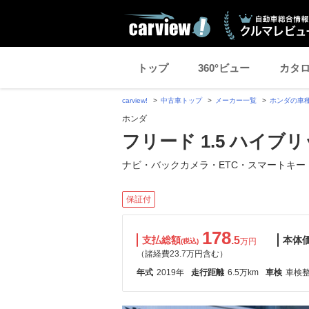
トップ
360°ビュー
カタ
carview!
中古車トップ
メーカー一覧
ホンダの車
ホンダ
フリード 1.5 ハイブ
ナビ・バックカメラ・ETC・スマートキー
保証付
178
支払総額
.5
本体
万円
(税込)
（諸経費23.7万円含む）
年式
2019年
走行距離
6.5万km
車検
車検