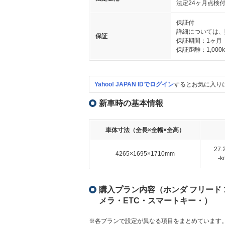
法定24ヶ月点検
保証付
詳細については、
保証
保証期間：1ヶ月
保証距離：1,000
Yahoo! JAPAN IDでログイン
するとお気に入り
新車時の基本情報
車体寸法（全長×全幅×全高）
27
4265×1695×1710mm
-
購入プラン内容（ホンダ フリード 1
メラ・ETC・スマートキー・）
※各プランで設定が異なる項目をまとめています