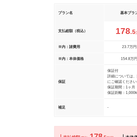
プラン名
基本プラ
178
.5
支払総額（税込）
※内：諸費用
23
.7
万円
※内：本体価格
154
.8
万
保証付
詳細については、
保証
にご確認ください
保証期間：1ヶ月
保証距離：1,000
補足
-
178