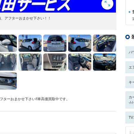
備、アフターおまかせ下さい！！
パ
エ
キ
カ
フターおまかせ下さい!!車高価買取中です。
-/
T
ミ