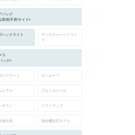
アバッグ
転席/助手席/サイド/-
EDヘッドライト
ディスチャージドラン
プ
メラ
-/バック/-
動リアゲート
サンルーフ
ルエアロ
アルミホイール
ーダウン
リフトアップ
冷地仕様
過給機設定モデル