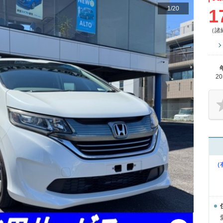
1
/
20
1
（諸
2
（