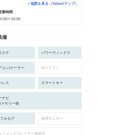
地図を見る（Yahoo!マップ）
営業時間
10:00〜19:00
装備
ワステ
パワーウィンドウ
アコン/クーラー
Wエアコン
ーレス
スマートキー
ーナビ
-/-/メモリー他
V:フルセグ
後席モニター
ュージックプレイヤー接続可