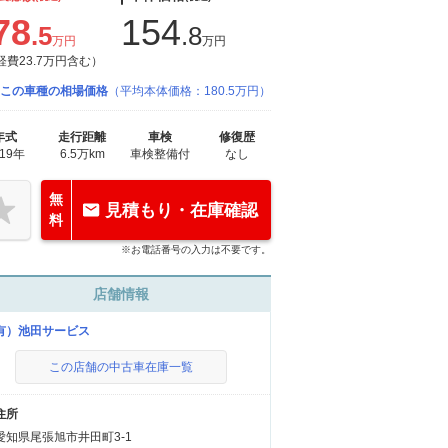
78
154
.5
.8
万円
万円
経費23.7万円含む）
この車種の相場価格
（平均本体価格：180.5万円）
年式
走行距離
車検
修復歴
019年
6.5万km
車検整備付
なし
無
見積もり・在庫確認
料
※お電話番号の入力は不要です。
店舗情報
有）池田サービス
この店舗の中古車在庫一覧
住所
愛知県尾張旭市井田町3-1