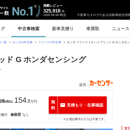
掲載レビュー
325,918
件
時点
※新車カタログのある自動車総合情報
2026.08.08
ログ
中古車検索
新車見積り
車買取
ニュース
種一覧
ホンダの中古車
フリードの中古車
ホンダ フリード 1.5 ハイブリッド G ホンダ
リッド G ホンダセンシング
・
提供：
154
価格
.8
万円
無
(税込)
見積もり・在庫確認
料
整備付
修復歴
なし
※お電話番号の入力は不要です。
支