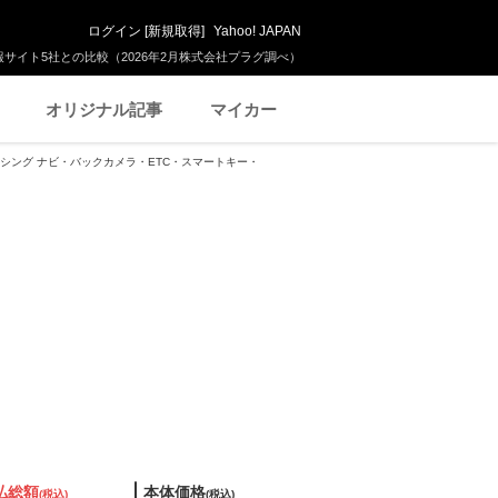
ログイン
[
新規取得
]
Yahoo! JAPAN
サイト5社との比較（2026年2月株式会社プラグ調べ）
オリジナル記事
マイカー
センシング ナビ・バックカメラ・ETC・スマートキー・
払総額
本体価格
(税込)
(税込)