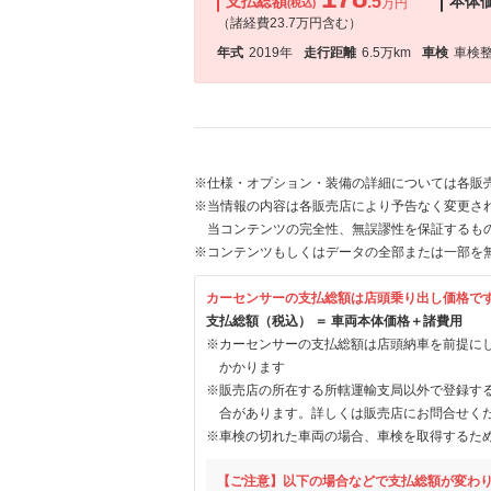
支払総額
.5
本体
万円
(税込)
（諸経費23.7万円含む）
年式
2019年
走行距離
6.5万km
車検
車検
※仕様・オプション・装備の詳細については各販
※当情報の内容は各販売店により予告なく変更され
当コンテンツの完全性、無誤謬性を保証するも
※コンテンツもしくはデータの全部または一部を
カーセンサーの支払総額は店頭乗り出し価格で
支払総額（税込） ＝ 車両本体価格＋諸費用
※カーセンサーの支払総額は店頭納車を前提に
かかります
※販売店の所在する所轄運輸支局以外で登録す
合があります。詳しくは販売店にお問合せく
※車検の切れた車両の場合、車検を取得するた
【ご注意】以下の場合などで支払総額が変わ