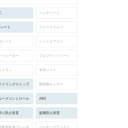
C
ベンチシート
列シート
ウォークスルー
動シート
シートエアコン
ートヒーター
フルフラットシート
ットマン
本革シート
イドリングストップ
障害物センサー
ルーズコントロール
ABS
滑り防止装置
盗難防止装置
突被害軽減ブレーキ
パーキングアシスト