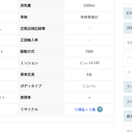
排気量
1500cc
ET
車検
車検整備付
3
し
定期点検記録簿
-
正規輸入車
-
電
ド
駆動方式
2WD
シ
ミッション
インパネ7AT
オ
乗車定員
6名
ボディタイプ
ミニバン
ア
イト
禁煙車
○
ク
リサイクル
リ済込＋リ追
横
衝