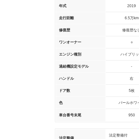
年式
2019
走行距離
6.5万km
修復歴
修復歴な
ワンオーナー
○
エンジン種別
ハイブリッ
過給機設定モデル
-
ハンドル
右
ドア数
5枚
色
パールホワ
車台番号末尾
950
法定整備付
法定整備