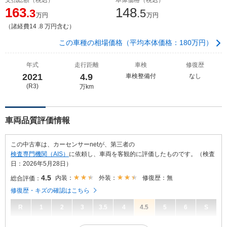
163
148
.3
.5
万円
万円
（諸経費14 .8 万円含む）
この車種の相場価格（平均本体価格：180万円）
年式
走行距離
車検
修復歴
2021
4.9
車検整備付
なし
(R3)
万km
車両品質評価情報
この中古車は、カーセンサーnetが、第三者の
検査専門機関（AIS）
に依頼し、車両を客観的に評価したものです。（検査
日：2026年5月28日）
4.5
内装：
外装：
修復歴：無
総合評価：
修復歴・キズの確認はこちら
R
1
2
3
3.5
4
4.5
5
6
S
4.5
総合評価：