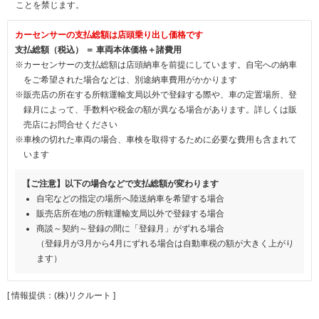
ことを禁じます。
カーセンサーの支払総額は店頭乗り出し価格です
支払総額（税込） ＝ 車両本体価格＋諸費用
※カーセンサーの支払総額は店頭納車を前提にしています。自宅への納車
をご希望された場合などは、別途納車費用がかかります
※販売店の所在する所轄運輸支局以外で登録する際や、車の定置場所、登
録月によって、手数料や税金の額が異なる場合があります。詳しくは販
売店にお問合せください
※車検の切れた車両の場合、車検を取得するために必要な費用も含まれて
います
【ご注意】以下の場合などで支払総額が変わります
自宅などの指定の場所へ陸送納車を希望する場合
販売店所在地の所轄運輸支局以外で登録する場合
商談～契約～登録の間に「登録月」がずれる場合
（登録月が3月から4月にずれる場合は自動車税の額が大きく上がり
ます）
[ 情報提供：(株)リクルート ]