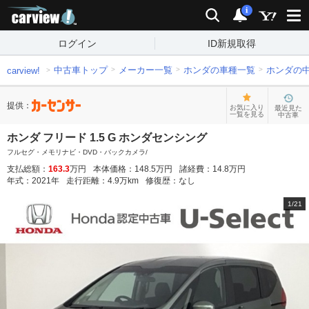
carview!
検索
通知
i
ログイン
ID新規取得
中古車トップ
メーカー一覧
ホンダの車種一覧
ホンダの
carview!
提供：
お気に入り
最近見た
一覧を見る
中古車
ホンダ フリード 1.5 G ホンダセンシング
フルセグ・メモリナビ・DVD・バックカメラ/
支払総額：
163.3
万円
本体価格：
148.5
万円
諸経費：
14.8
万円
年式：
2021
年
走行距離：
4.9
万km
修復歴：
なし
1
/
21