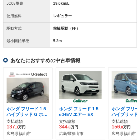
JC08燃費
19.0km/L
使用燃料
レギュラー
駆動方式
前輪駆動（FF）
最小回転半径
5.2
m
あなたにおすすめの中古車情報
ホンダ フリード 1.5
ホンダ フリード 1.5
ホンダ フリード
ハイブリッド G ホン
e:HEV エアー EX
ハイブリッド 
ダセンシング
支払総額
支払総額
支払総額
137
344
156
.3
万円
.8
万円
.8
万円
広島県福山市
広島県福山市
広島県福山市