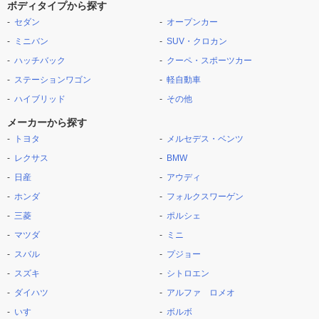
ボディタイプから探す
セダン
オープンカー
ミニバン
SUV・クロカン
ハッチバック
クーペ・スポーツカー
ステーションワゴン
軽自動車
ハイブリッド
その他
メーカーから探す
トヨタ
メルセデス・ベンツ
レクサス
BMW
日産
アウディ
ホンダ
フォルクスワーゲン
三菱
ポルシェ
マツダ
ミニ
スバル
プジョー
スズキ
シトロエン
ダイハツ
アルファ ロメオ
いすゞ
ボルボ