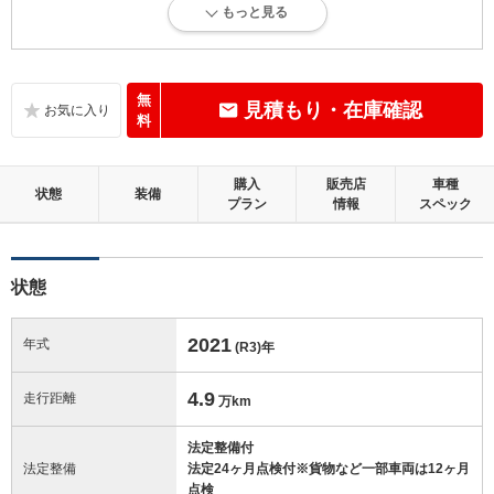
もっと見る
内外装に目立たない軽微なキズ、ヘコミが少し認められますが、良好な
状態です。
内装：
無
見積もり・在庫確認
目立たない軽微なダメージはありますが、良好な状態です。
料
外装：
購入
販売店
車種
キズ、ヘコミなどが少なく、あっても目立たない、良好な状態です。
状態
装備
プラン
情報
スペック
修復歴：無
状態
この中古車の「車両品質評価書」を見る
2021
年式
(R3)
年
4.9
走行距離
万km
法定整備付
法定整備
法定24ヶ月点検付※貨物など一部車両は12ヶ月
点検