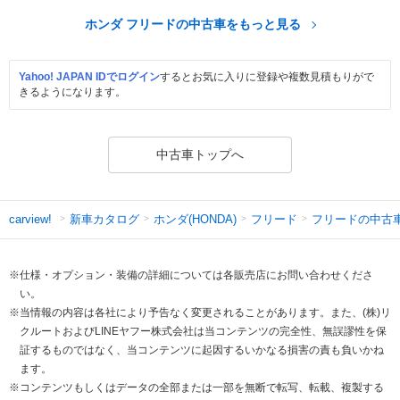
ホンダ フリードの中古車をもっと見る
Yahoo! JAPAN IDでログイン
するとお気に入りに登録や複数見積もりがで
きるようになります。
中古車トップへ
新車カタログ
ホンダ(HONDA)
フリード
フリードの中古
carview!
※仕様・オプション・装備の詳細については各販売店にお問い合わせくださ
い。
※当情報の内容は各社により予告なく変更されることがあります。また、(株)リ
クルートおよびLINEヤフー株式会社は当コンテンツの完全性、無誤謬性を保
証するものではなく、当コンテンツに起因するいかなる損害の責も負いかね
ます。
※コンテンツもしくはデータの全部または一部を無断で転写、転載、複製する