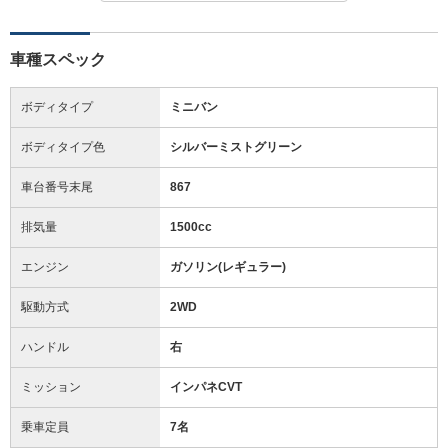
車種スペック
ボディタイプ
ミニバン
ボディタイプ色
シルバーミストグリーン
車台番号末尾
867
排気量
1500cc
エンジン
ガソリン(レギュラー)
駆動方式
2WD
ハンドル
右
ミッション
インパネCVT
乗車定員
7名