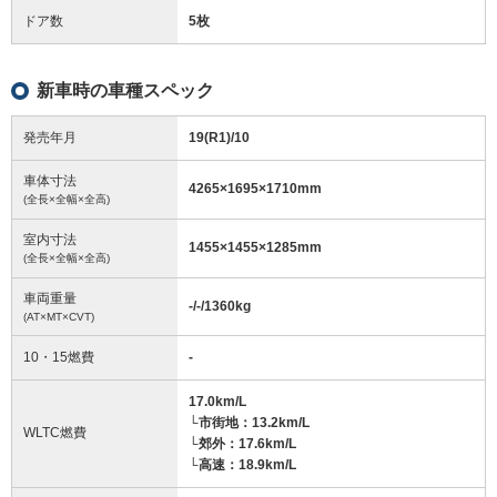
ドア数
5枚
新車時の車種スペック
発売年月
19(R1)/10
車体寸法
4265
×
1695
×
1710
mm
(全長×全幅×全高)
室内寸法
1455
×
1455
×
1285
mm
(全長×全幅×全高)
車両重量
-/-/1360
kg
(AT×MT×CVT)
10・15燃費
-
17.0km/L
└市街地：13.2km/L
WLTC燃費
└郊外：17.6km/L
└高速：18.9km/L