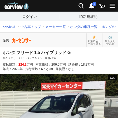
carview!
検索
通知
i
ログイン
ID新規取得
中古車トップ
メーカー一覧
ホンダの車種一覧
ホンダの
carview!
提供：
お気に入り
最近見た
一覧を見る
中古車
ホンダ フリード 1.5 ハイブリッド G
社外メモリーナビ・バックカメラ・両側パワ/
支払総額：
224.2
万円
本体価格：
206.0
万円
諸経費：
18.2
万円
年式：
2022
年
走行距離：
6.5
万km
修復歴：
なし
1
/
20