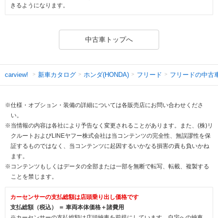
きるようになります。
中古車トップへ
新車カタログ
ホンダ(HONDA)
フリード
フリードの中古
carview!
※仕様・オプション・装備の詳細については各販売店にお問い合わせくださ
い。
※当情報の内容は各社により予告なく変更されることがあります。また、(株)リ
クルートおよびLINEヤフー株式会社は当コンテンツの完全性、無誤謬性を保
証するものではなく、当コンテンツに起因するいかなる損害の責も負いかね
ます。
※コンテンツもしくはデータの全部または一部を無断で転写、転載、複製する
ことを禁じます。
カーセンサーの支払総額は店頭乗り出し価格です
支払総額（税込） ＝ 車両本体価格＋諸費用
※カーセンサーの支払総額は店頭納車を前提にしています。自宅への納車