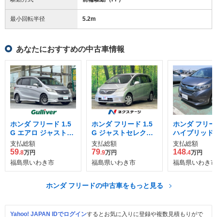
最小回転半径
5.2
m
あなたにおすすめの中古車情報
ホンダ フリード 1.5
ホンダ フリード 1.5
ホンダ フリード
G エアロ ジャストセ
G ジャストセレクシ
ハイブリッド 
レクション
ョン
ダセンシング
支払総額
支払総額
支払総額
59
79
148
.8
万円
.9
万円
.4
万円
福島県いわき市
福島県いわき市
福島県いわき市
ホンダ フリードの中古車をもっと見る
Yahoo! JAPAN IDでログイン
するとお気に入りに登録や複数見積もりがで