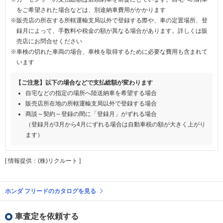
をご希望された場合などは、別途納車費用がかかります
※販売店の所在する所轄運輸支局以外で登録する際や、車の定置場所、登
録月によって、手数料や税金の額が異なる場合があります。詳しくは販
売店にお問合せください
※車検の切れた車両の場合、車検を取得するために必要な費用も含まれて
います
【ご注意】以下の場合などで支払総額が変わります
自宅などの指定の場所へ陸送納車を希望する場合
販売店所在地の所轄運輸支局以外で登録する場合
商談～契約～登録の間に「登録月」がずれる場合
（登録月が3月から4月にずれる場合は自動車税の額が大きく上がり
ます）
[ 情報提供：(株)リクルート ]
ホンダ フリードのカタログを見る
車査定を依頼する