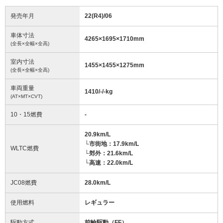
発売年月
22(R4)/06
車体寸法
4265
×
1695
×
1710
mm
(全長×全幅×全高)
室内寸法
1455
×
1455
×
1275
mm
(全長×全幅×全高)
車両重量
1410/-/-
kg
(AT×MT×CVT)
10・15燃費
-
20.9km/L
└市街地：17.9km/L
WLTC燃費
└郊外：21.6km/L
└高速：22.0km/L
JC08燃費
28.0km/L
使用燃料
レギュラー
駆動方式
前輪駆動（FF）