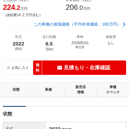
224
206
.2
.0
万円
万円
（諸経費18 .2 万円含む）
この車種の相場価格（平均本体価格：180万円）
年式
走行距離
車検
修復歴
2022
6.5
2028(R10)
なし
年2月
(R4)
万km
無
見積もり・在庫確認
料
販売店
車種
状態
装備
情報
スペック
状態
2022
年式