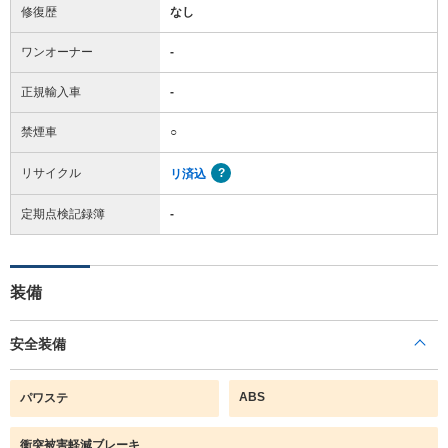
修復歴
なし
ワンオーナー
-
正規輸入車
-
禁煙車
○
リサイクル
リ済込
定期点検記録簿
-
装備
安全装備
ABS
パワステ
衝突被害軽減ブレーキ