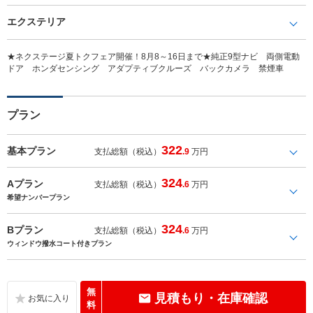
エクステリア
★ネクステージ夏トクフェア開催！8月8～16日まで★純正9型ナビ 両側電動
ドア ホンダセンシング アダプティブクルーズ バックカメラ 禁煙車
プラン
322
基本プラン
支払総額（税込）
.9
万円
324
Aプラン
支払総額（税込）
.6
万円
希望ナンバープラン
324
Bプラン
支払総額（税込）
.6
万円
ウィンドウ撥水コート付きプラン
無
見積もり・在庫確認
料