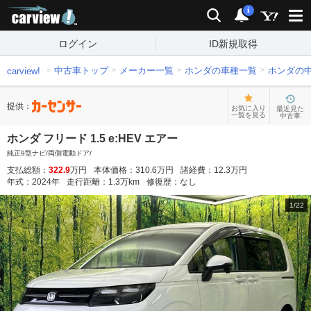
carview!
検索
通知
i
ログイン
ID新規取得
中古車トップ
メーカー一覧
ホンダの車種一覧
ホンダの
carview!
提供：
お気に入り
最近見た
一覧を見る
中古車
ホンダ フリード 1.5 e:HEV エアー
純正9型ナビ/両側電動ドア/
支払総額：
322.9
万円
本体価格：
310.6
万円
諸経費：
12.3
万円
年式：
2024
年
走行距離：
1.3
万km
修復歴：
なし
1
/
22