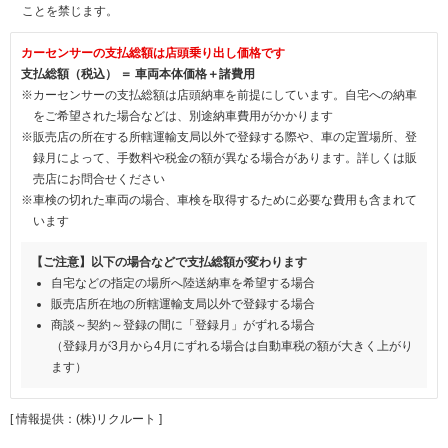
ことを禁じます。
カーセンサーの支払総額は店頭乗り出し価格です
支払総額（税込） ＝ 車両本体価格＋諸費用
※カーセンサーの支払総額は店頭納車を前提にしています。自宅への納車
をご希望された場合などは、別途納車費用がかかります
※販売店の所在する所轄運輸支局以外で登録する際や、車の定置場所、登
録月によって、手数料や税金の額が異なる場合があります。詳しくは販
売店にお問合せください
※車検の切れた車両の場合、車検を取得するために必要な費用も含まれて
います
【ご注意】以下の場合などで支払総額が変わります
自宅などの指定の場所へ陸送納車を希望する場合
販売店所在地の所轄運輸支局以外で登録する場合
商談～契約～登録の間に「登録月」がずれる場合
（登録月が3月から4月にずれる場合は自動車税の額が大きく上がり
ます）
[ 情報提供：(株)リクルート ]