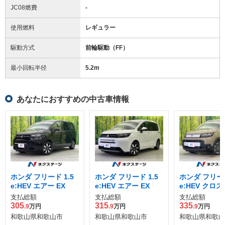
JC08燃費
-
使用燃料
レギュラー
駆動方式
前輪駆動（FF）
最小回転半径
5.2
m
あなたにおすすめの中古車情報
ホンダ フリード 1.5
ホンダ フリード 1.5
ホンダ フリード
e:HEV エアー EX
e:HEV エアー EX
e:HEV クロ
支払総額
支払総額
支払総額
305
315
335
.9
万円
.9
万円
.9
万円
和歌山県和歌山市
和歌山県和歌山市
和歌山県和歌山