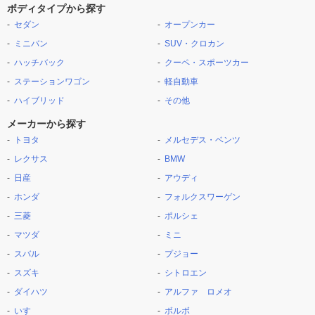
ボディタイプから探す
セダン
オープンカー
ミニバン
SUV・クロカン
ハッチバック
クーペ・スポーツカー
ステーションワゴン
軽自動車
ハイブリッド
その他
メーカーから探す
トヨタ
メルセデス・ベンツ
レクサス
BMW
日産
アウディ
ホンダ
フォルクスワーゲン
三菱
ポルシェ
マツダ
ミニ
スバル
プジョー
スズキ
シトロエン
ダイハツ
アルファ ロメオ
いすゞ
ボルボ