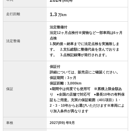
(R6)
年
1.3
走行距離
万km
法定整備付
法定12ヶ月点検付※貨物など一部車両は6ヶ月
点検
法定整備
1.契約後～納車までに法定点検を実施致しま
す。 2.支払総額に整備代金を含んでおりま
す。 3.点検記録簿が発行されます。
保証付
詳細については、販売店にご確認ください。
保証期間：3ヶ月
保証距離：3,000km
保証
●期間中は何度でも使用可 ※累積上限金額あ
り ●全国の店舗で対応可 ●最長10年の有料保
証もご用意。充実の保証範囲（401項目）1・
2・3・10年からお選びいただけます※車両によ
り加入条件が異なります
車検
2027(R9) 年9月