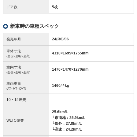
ドア数
5枚
新車時の車種スペック
発売年月
24(R6)/06
車体寸法
4310
×
1695
×
1755
mm
(全長×全幅×全高)
室内寸法
1470
×
1470
×
1270
mm
(全長×全幅×全高)
車両重量
1460/-/-
kg
(AT×MT×CVT)
10・15燃費
-
25.6km/L
└市街地：25.9km/L
WLTC燃費
└郊外：27.8km/L
└高速：24.2km/L