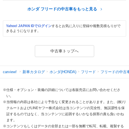
ホンダ フリードの中古車をもっと見る
Yahoo! JAPAN IDでログイン
するとお気に入りに登録や複数見積もりがで
きるようになります。
中古車トップへ
新車カタログ
ホンダ(HONDA)
フリード
フリードの中古
carview!
※仕様・オプション・装備の詳細については各販売店にお問い合わせくださ
い。
※当情報の内容は各社により予告なく変更されることがあります。また、(株)リ
クルートおよびLINEヤフー株式会社は当コンテンツの完全性、無誤謬性を保
証するものではなく、当コンテンツに起因するいかなる損害の責も負いかね
ます。
※コンテンツもしくはデータの全部または一部を無断で転写、転載、複製する