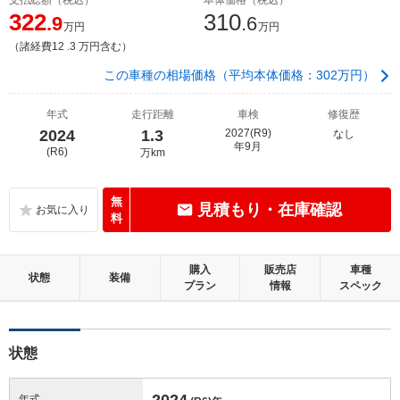
322
310
.9
.6
万円
万円
（諸経費12 .3 万円含む）
この車種の相場価格（平均本体価格：302万円）
年式
走行距離
車検
修復歴
2024
1.3
2027(R9)
なし
年9月
(R6)
万km
無
見積もり・在庫確認
料
購入
販売店
車種
状態
装備
プラン
情報
スペック
状態
2024
年式