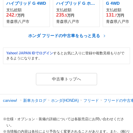
ハイブリッド G 4WD
ハイブリッド G ホン
G 4WD
ダセンシング 4WD
支払総額
支払総額
支払総額
242
235
131
.7
万円
.5
万円
.7
万円
青森県八戸市
青森県八戸市
青森県八戸市
ホンダ フリードの中古車をもっと見る
Yahoo! JAPAN IDでログイン
するとお気に入りに登録や複数見積もりがで
きるようになります。
中古車トップへ
新車カタログ
ホンダ(HONDA)
フリード
フリードの中古
carview!
※仕様・オプション・装備の詳細については各販売店にお問い合わせくださ
い。
※当情報の内容は各社により予告なく変更されることがあります。また、(株)リ