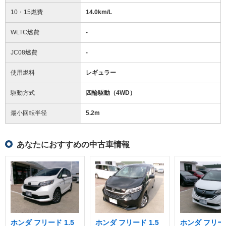
10・15燃費
14.0km/L
WLTC燃費
-
JC08燃費
-
使用燃料
レギュラー
駆動方式
四輪駆動（4WD）
最小回転半径
5.2
m
あなたにおすすめの中古車情報
ホンダ フリード 1.5
ホンダ フリード 1.5
ホンダ フリード