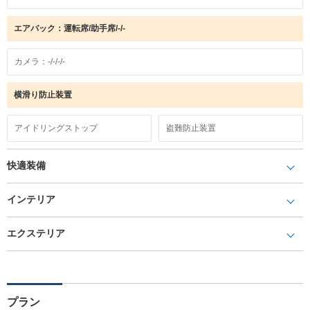
エアバック：運転席/助手席/-/-
カメラ：-/-/-/-
横滑り防止装置
アイドリングストップ
盗難防止装置
快適装備
インテリア
エクステリア
プラン