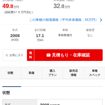
49
32
.8
.8
万円
万円
（諸経費17 .0 万円含む）
この車種の相場価格（平均本体価格：55万円）
年式
走行距離
車検
修復歴
2008
17.1
車検整備付
なし
(H20)
万km
無
見積もり・在庫確認
料
購入
販売店
車種
状態
装備
プラン
情報
スペック
状態
2008
年式