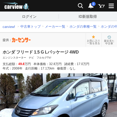
carview!
検索
通知
i
ログイン
ID新規取得
中古車トップ
メーカー一覧
ホンダの車種一覧
ホンダの
carview!
提供：
お気に入り
最近見た
一覧を見る
中古車
ホンダ フリード 1.5 G Lパッケージ 4WD
エンジンスターター ナビ フルセグTV/
支払総額：
49.8
万円
本体価格：
32.8
万円
諸経費：
17.0
万円
年式：
2008
年
走行距離：
17.1
万km
修復歴：
なし
1
/
21