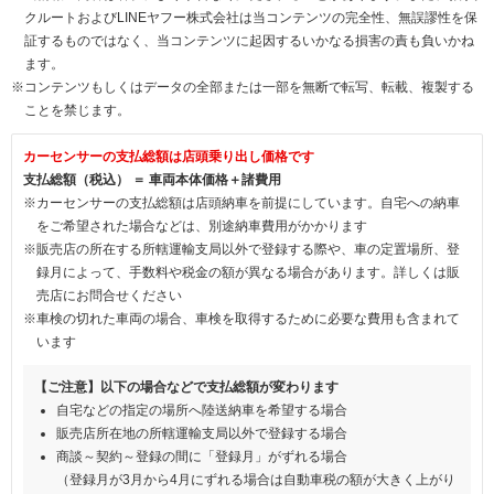
クルートおよびLINEヤフー株式会社は当コンテンツの完全性、無誤謬性を保
証するものではなく、当コンテンツに起因するいかなる損害の責も負いかね
ます。
※コンテンツもしくはデータの全部または一部を無断で転写、転載、複製する
ことを禁じます。
カーセンサーの支払総額は店頭乗り出し価格です
支払総額（税込） ＝ 車両本体価格＋諸費用
※カーセンサーの支払総額は店頭納車を前提にしています。自宅への納車
をご希望された場合などは、別途納車費用がかかります
※販売店の所在する所轄運輸支局以外で登録する際や、車の定置場所、登
録月によって、手数料や税金の額が異なる場合があります。詳しくは販
売店にお問合せください
※車検の切れた車両の場合、車検を取得するために必要な費用も含まれて
います
【ご注意】以下の場合などで支払総額が変わります
自宅などの指定の場所へ陸送納車を希望する場合
販売店所在地の所轄運輸支局以外で登録する場合
商談～契約～登録の間に「登録月」がずれる場合
（登録月が3月から4月にずれる場合は自動車税の額が大きく上がり