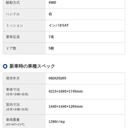
駆動方式
4WD
ハンドル
右
ミッション
インパネ5AT
乗車定員
7名
ドア数
5枚
新車時の車種スペック
発売年月
08(H20)/05
車体寸法
4215
×
1695
×
1745
mm
(全長×全幅×全高)
室内寸法
1440
×
1440
×
1265
mm
(全長×全幅×全高)
車両重量
1390/-/-
kg
(AT×MT×CVT)