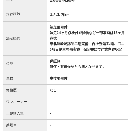
(H20)
年
17.1
走行距離
万km
法定整備付
法定24ヶ月点検付※貨物など一部車両は12ヶ月
法定整備
点検
東北運輸局認証工場完備 自社整備工場にて11
0項目納車整備実施 保証書にて作業内容明記
保証無
保証
無償・有償保証とも無となります。
車検
車検整備付
修復歴
なし
ワンオーナー
-
正規輸入車
-
禁煙車
-