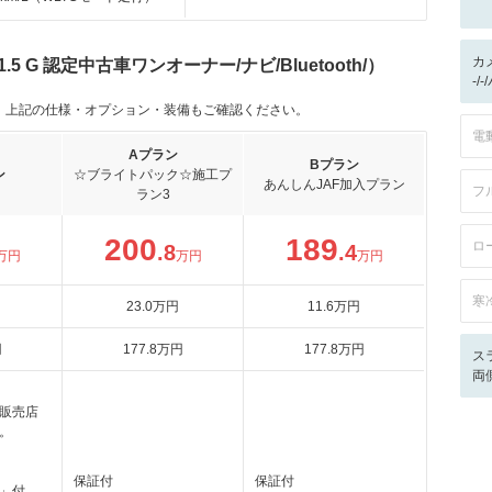
カ
 G 認定中古車ワンオーナー/ナビ/Bluetooth/）
-/
。上記の仕様・オプション・装備もご確認ください。
電
Aプラン
Bプラン
ン
☆ブライトパック☆施工プ
あんしんJAF加入プラン
フ
ラン3
200
189
ロ
.8
.4
万円
万円
万円
寒
23
.0
万円
11
.6
万円
円
177
.8
万円
177
.8
万円
ス
両
販売店
。
保証付
保証付
」付