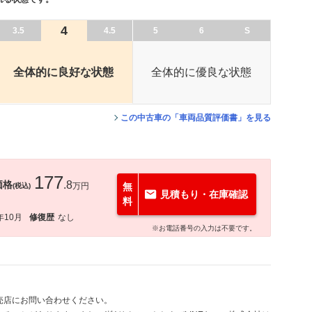
4
3.5
4.5
5
6
S
全体的に良好な状態
全体的に優良な状態
この中古車の「車両品質評価書」を見る
177
価格
.8
万円
無
(税込)
見積もり・在庫確認
料
年10月
修復歴
なし
※お電話番号の入力は不要です。
売店にお問い合わせください。