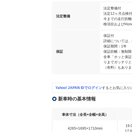
法定整備付
法定12ヶ月点検
法定整備
今までの走行距離
検項目およびHon
保証付
詳細については、
保証期間：1年
保証
保証距離：無制限
全車「ホッと保証
りまでガッチリと
（有料）もありま
Yahoo! JAPAN IDでログイン
するとお気に入り
新車時の基本情報
車体寸法（全長×全幅×全高）
19
4265×1695×1710mm
17