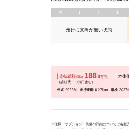
R
1
2
3
走行に支障が無い状態
188
支払総額
.8
本体
万円
(税込)
（諸経費11.0万円含む）
年式
2022年
走行距離
8.2万km
車検
2027
※仕様・オプション・装備の詳細については各販