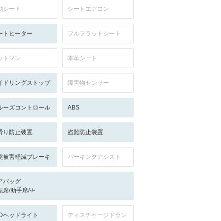
動シート
シートエアコン
ートヒーター
フルフラットシート
ットマン
本革シート
イドリングストップ
障害物センサー
ルーズコントロール
ABS
滑り防止装置
盗難防止装置
突被害軽減ブレーキ
パーキングアシスト
アバッグ
席/助手席/-/-
EDヘッドライト
ディスチャージドラン