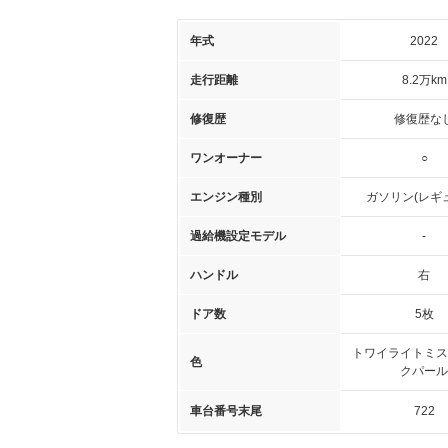
年式
2022
走行距離
8.2万km
修復歴
修復歴な
ワンオーナー
○
エンジン種別
ガソリン(レギ
過給機設定モデル
-
ハンドル
右
ドア数
5枚
トワイライトミス
色
クパール
車台番号末尾
722