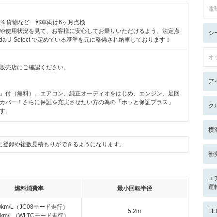
電
付※貨物など一部車両は6ヶ月点検
や使用状況を見て、お客様に安心してお乗りいただけるよう、法定点
シ
da U-Select で定めている基準を元に整備され納車しております！
オ
販売店にご確認ください。
ア
」付（無料）。エアコン、純正オーディオをはじめ、エンジン、足回
カバー！さらに保証を充実させたい方の為の「ホッと保証プラス」
ク
す。
横
に登録や複数見積もりができるようになります。
衝
エ
運転
燃料消費率
最小回転半径
.0km/L（JC08モード走行）
5.2m
L
.0km/L（WLTCモード走行）