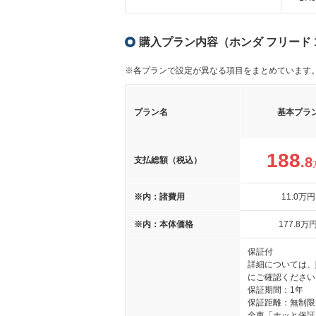
購入プラン内容（ホンダ フリード 1.5
※各プランで設定が異なる項目をまとめています
プラン名
基本プラ
188
.8
支払総額（税込）
※内：諸費用
11
.0
万円
※内：本体価格
177
.8
万
保証付
詳細については、
にご確認ください
保証期間：1年
保証距離：無制限
全車「ホッと保証