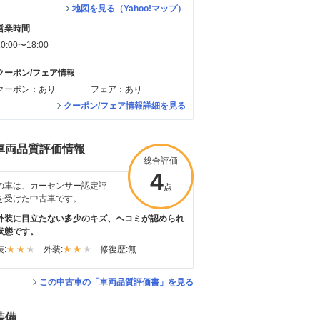
地図を見る（Yahoo!マップ）
営業時間
10:00〜18:00
クーポン/フェア情報
クーポン：あり
フェア：あり
クーポン/フェア情報詳細を見る
車両品質評価情報
総合評価
4
の車は、カーセンサー認定評
点
を受けた中古車です。
外装に目立たない多少のキズ、ヘコミが認められ
状態です。
:
外装:
修復歴:
無
この中古車の「車両品質評価書」を見る
装備