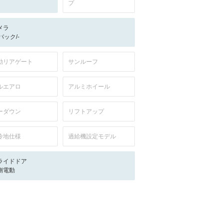
プ
メラ
-/バック/-
動リアゲート
サンルーフ
ルエアロ
アルミホイール
ーダウン
リフトアップ
冷地仕様
過給機設定モデル
ライドドア
側電動