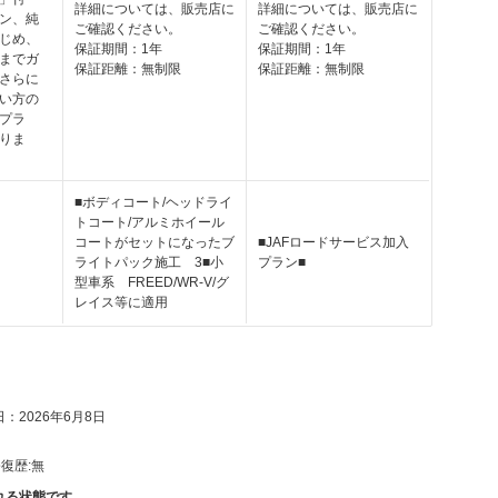
詳細については、販売店に
詳細については、販売店に
ン、純
ご確認ください。
ご確認ください。
じめ、
保証期間：1年
保証期間：1年
までガ
保証距離：無制限
保証距離：無制限
さらに
い方の
プラ
りま
■ボディコート/ヘッドライ
トコート/アルミホイール
コートがセットになったブ
■JAFロードサービス加入
ライトパック施工 3■小
プラン■
型車系 FREED/WR-V/グ
レイス等に適用
：2026年6月8日
復歴:
無
れる状態です。