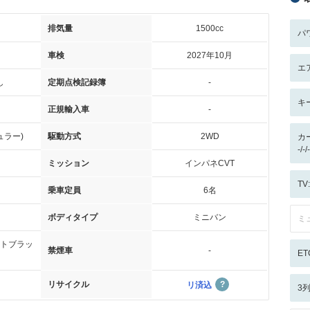
排気量
1500cc
パ
車検
2027年10月
エ
し
定期点検記録簿
-
キ
正規輸入車
-
ュラー)
駆動方式
2WD
カ
-/
ミッション
インパネCVT
T
乗車定員
6名
ボディタイプ
ミニバン
ミ
トブラッ
禁煙車
-
ET
リサイクル
リ済込
3