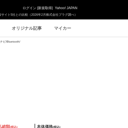
ログイン
[
新規取得
]
Yahoo! JAPAN
サイト5社との比較（2026年2月株式会社プラグ調べ）
オリジナル記事
マイカー
Bluetooth/
払総額
本体価格
(税込)
(税込)