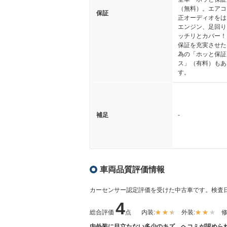
（無料）。エアコ
保証
正オーディオをは
エンジン、足回り
ッチリとカバー！
保証を充実させた
為の「ホッと保証
ス」（有料）もあ
す。
補足
-
車両品質評価情報
カーセンサー認定評価を受けた中古車です。
検査日
4
総合評価
点
内装:
外装:
修
内外装に目立たない多少のキズ、ヘコミが認めら