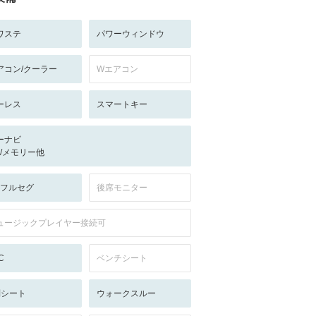
ワステ
パワーウィンドウ
アコン/クーラー
Wエアコン
ーレス
スマートキー
ーナビ
-/-/メモリー他
V:フルセグ
後席モニター
ュージックプレイヤー接続可
C
ベンチシート
列シート
ウォークスルー