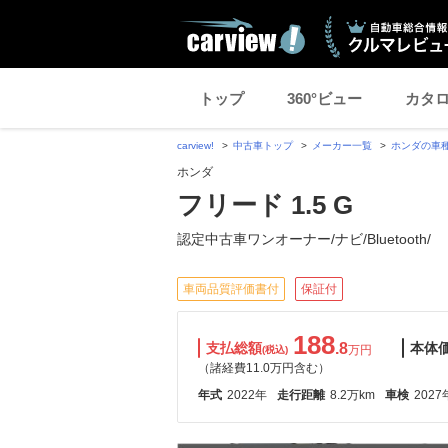
トップ
360°ビュー
カタ
carview!
中古車トップ
メーカー一覧
ホンダの車
ホンダ
フリード 1.5 G
認定中古車ワンオーナー/ナビ/Bluetooth/
車両品質評価書付
保証付
188
支払総額
.8
本体
万円
(税込)
（諸経費11.0万円含む）
年式
2022年
走行距離
8.2万km
車検
2027