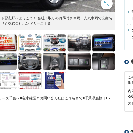
ト習志野へようこそ！ 当社下取りのお墨付き車両！人気車両で充実装
ませ☆株式会社ホンダカーズ千葉
こ
価
内
る
カーズ千葉へ■在庫確認＆お問い合わせはこちらまで■千葉県船橋市U-
内装