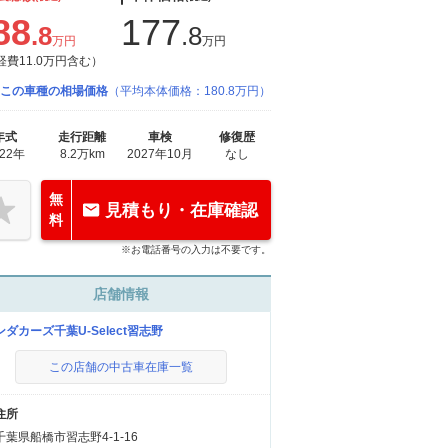
88
177
.8
.8
万円
万円
経費11.0万円含む）
この車種の相場価格
（平均本体価格：180.8万円）
年式
走行距離
車検
修復歴
022年
8.2万km
2027年10月
なし
無
見積もり・在庫確認
料
※お電話番号の入力は不要です。
店舗情報
ンダカーズ千葉U-Select習志野
この店舗の中古車在庫一覧
住所
千葉県船橋市習志野4-1-16