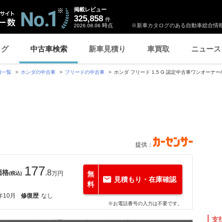
掲載レビュー
325,858
件
時点
※新車カタログのある自動車総合情報
2026.08.06
ログ
中古車検索
新車見積り
車買取
ニュース
種一覧
ホンダの中古車
フリードの中古車
ホンダ フリード 1.5 G 認定中古車ワンオーナー/ナビ/
提供：
177
価格
.8
万円
無
(税込)
見積もり・在庫確認
料
年10月
修復歴
なし
※お電話番号の入力は不要です。
支