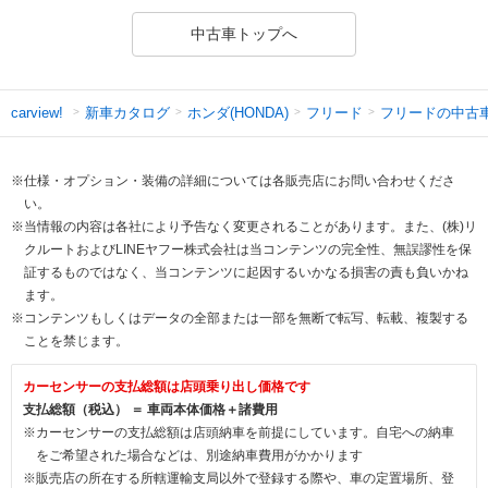
中古車トップへ
新車カタログ
ホンダ(HONDA)
フリード
フリードの中古
carview!
※仕様・オプション・装備の詳細については各販売店にお問い合わせくださ
い。
※当情報の内容は各社により予告なく変更されることがあります。また、(株)リ
クルートおよびLINEヤフー株式会社は当コンテンツの完全性、無誤謬性を保
証するものではなく、当コンテンツに起因するいかなる損害の責も負いかね
ます。
※コンテンツもしくはデータの全部または一部を無断で転写、転載、複製する
ことを禁じます。
カーセンサーの支払総額は店頭乗り出し価格です
支払総額（税込） ＝ 車両本体価格＋諸費用
※カーセンサーの支払総額は店頭納車を前提にしています。自宅への納車
をご希望された場合などは、別途納車費用がかかります
※販売店の所在する所轄運輸支局以外で登録する際や、車の定置場所、登