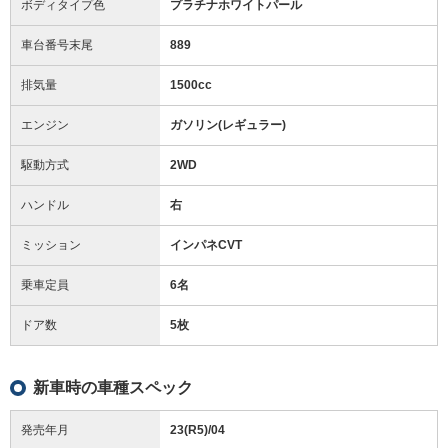
ボディタイプ色
プラチナホワイトパール
車台番号末尾
889
排気量
1500cc
エンジン
ガソリン(レギュラー)
駆動方式
2WD
ハンドル
右
ミッション
インパネCVT
乗車定員
6名
ドア数
5枚
新車時の車種スペック
発売年月
23(R5)/04