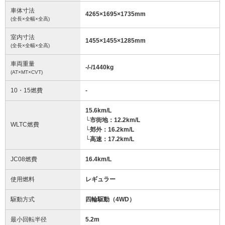
車体寸法
4265
×
1695
×
1735
mm
(全長×全幅×全高)
室内寸法
1455
×
1455
×
1285
mm
(全長×全幅×全高)
車両重量
-/-/1440
kg
(AT×MT×CVT)
10・15燃費
-
15.6km/L
└市街地：12.2km/L
WLTC燃費
└郊外：16.2km/L
└高速：17.2km/L
JC08燃費
16.4km/L
使用燃料
レギュラー
駆動方式
四輪駆動（4WD）
最小回転半径
5.2
m