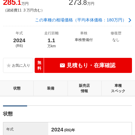
285
273
.1
.8
万円
万円
（諸経費11 .3 万円含む）
この車種の相場価格（平均本体価格：180万円）
年式
走行距離
車検
修復歴
2024
1.1
車検整備付
なし
(R6)
万km
無
見積もり・在庫確認
料
販売店
車種
状態
装備
情報
スペック
状態
2024
年式
(R6)
年