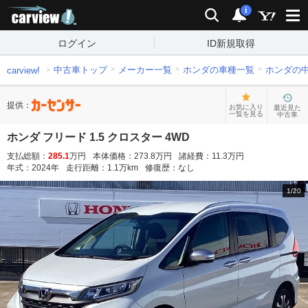
carview!
検索
通知
i
ログイン
ID新規取得
中古車トップ
メーカー一覧
ホンダの車種一覧
ホンダの
carview!
提供：
お気に入り
最近見た
一覧を見る
中古車
ホンダ フリード 1.5 クロスター 4WD
支払総額：
285.1
万円
本体価格：
273.8
万円
諸経費：
11.3
万円
年式：
2024
年
走行距離：
1.1
万km
修復歴：
なし
1
/
20