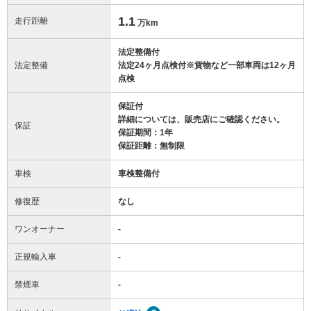
1.1
走行距離
万km
法定整備付
法定整備
法定24ヶ月点検付※貨物など一部車両は12ヶ月
点検
保証付
詳細については、販売店にご確認ください。
保証
保証期間：1年
保証距離：無制限
車検
車検整備付
修復歴
なし
ワンオーナー
-
正規輸入車
-
禁煙車
-