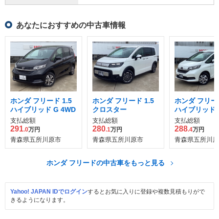
あなたにおすすめの中古車情報
ホンダ フリード 1.5
ホンダ フリード 1.5
ホンダ フリード
ハイブリッド G 4WD
クロスター
ハイブリッド G
支払総額
支払総額
支払総額
291
280
288
.0
万円
.1
万円
.4
万円
青森県五所川原市
青森県五所川原市
青森県五所川原
ホンダ フリードの中古車をもっと見る
Yahoo! JAPAN IDでログイン
するとお気に入りに登録や複数見積もりがで
きるようになります。