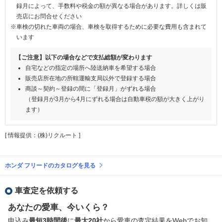
録月によって、手数料や税金の額が異なる場合があります。詳しくは販
売店にお問合せください
※車検の切れた車両の場合、車検を取得するために必要な費用も含まれて
います
【ご注意】以下の場合などで支払総額が変わります
自宅などの指定の場所へ陸送納車を希望する場合
販売店所在地の所轄運輸支局以外で登録する場合
商談～契約～登録の間に「登録月」がずれる場合
（登録月が3月から4月にずれる場合は自動車税の額が大きく上がり
ます）
[ 情報提供：(株)リクルート ]
ホンダ フリードのカタログを見る
車査定を依頼する
あなたの愛車、今いくら？
申込み
最短3時間後
に
最大20社
から愛車の査定結果をWebでお知