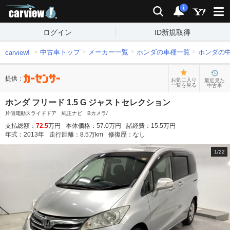
carview!
検索
通知
i
ログイン
ID新規取得
中古車トップ
メーカー一覧
ホンダの車種一覧
ホンダの
carview!
提供：
お気に入り
最近見た
一覧を見る
中古車
ホンダ フリード 1.5 G ジャストセレクション
片側電動スライドドア 純正ナビ Bカメラ/
支払総額：
72.5
万円
本体価格：
57.0
万円
諸経費：
15.5
万円
年式：
2013
年
走行距離：
8.5
万km
修復歴：
なし
1
/
22