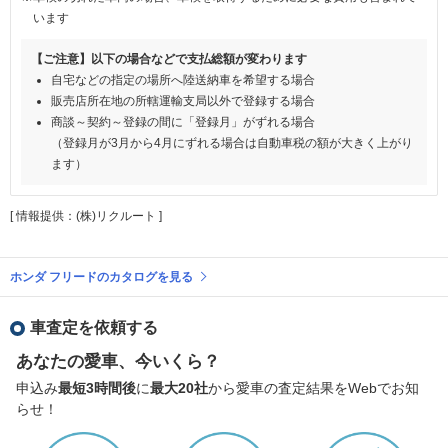
います
【ご注意】以下の場合などで支払総額が変わります
自宅などの指定の場所へ陸送納車を希望する場合
販売店所在地の所轄運輸支局以外で登録する場合
商談～契約～登録の間に「登録月」がずれる場合
（登録月が3月から4月にずれる場合は自動車税の額が大きく上がり
ます）
[ 情報提供：(株)リクルート ]
ホンダ フリードのカタログを見る
車査定を依頼する
あなたの愛車、今いくら？
申込み
最短3時間後
に
最大20社
から愛車の査定結果をWebでお知
らせ！