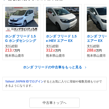
ホンダ フリード 1.5
ホンダ フリード 1.5
ホンダ フリード
G ホンダセンシング
e:HEV エアー EX
エアー EX
支払総額
支払総額
支払総額
213
312
288
.7
万円
.0
万円
.8
万円
熊本県山鹿市
熊本県山鹿市
熊本県山鹿市
ホンダ フリードの中古車をもっと見る
Yahoo! JAPAN IDでログイン
するとお気に入りに登録や複数見積もりがで
きるようになります。
中古車トップへ