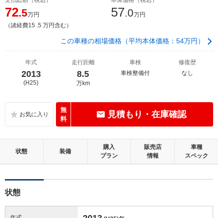
72
57
.5
.0
万円
万円
（諸経費15 .5 万円含む）
この車種の相場価格（平均本体価格：54万円）
年式
走行距離
車検
修復歴
2013
8.5
車検整備付
なし
(H25)
万km
無
見積もり・在庫確認
料
購入
販売店
車種
状態
装備
プラン
情報
スペック
状態
2013
年式