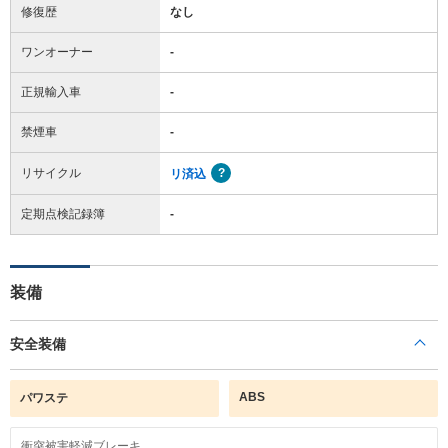
修復歴
なし
ワンオーナー
-
正規輸入車
-
禁煙車
-
リサイクル
リ済込
定期点検記録簿
-
装備
安全装備
ABS
パワステ
衝突被害軽減ブレーキ