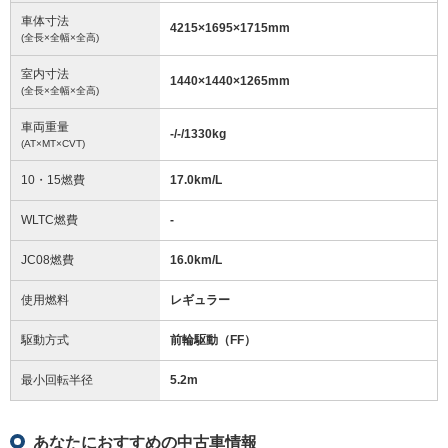
車体寸法
4215
×
1695
×
1715
mm
(全長×全幅×全高)
室内寸法
1440
×
1440
×
1265
mm
(全長×全幅×全高)
車両重量
-/-/1330
kg
(AT×MT×CVT)
10・15燃費
17.0km/L
WLTC燃費
-
JC08燃費
16.0km/L
使用燃料
レギュラー
駆動方式
前輪駆動（FF）
最小回転半径
5.2
m
あなたにおすすめの中古車情報