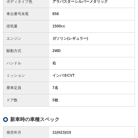
ボディタイプ色
アラバスターシルバーメタリック
車台番号末尾
858
排気量
1500cc
エンジン
ガソリン(レギュラー)
駆動方式
2WD
ハンドル
右
ミッション
インパネCVT
乗車定員
7名
ドア数
5枚
新車時の車種スペック
発売年月
11(H23)/10