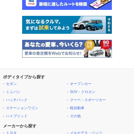
ボディタイプから探す
セダン
オープンカー
ミニバン
SUV・クロカン
ハッチバック
クーペ・スポーツカー
ステーションワゴン
軽自動車
ハイブリッド
その他
メーカーから探す
トヨタ
メルセデス・ベンツ