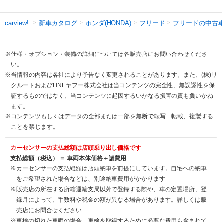
新車カタログ
ホンダ(HONDA)
フリード
フリードの中古
carview!
※仕様・オプション・装備の詳細については各販売店にお問い合わせくださ
い。
※当情報の内容は各社により予告なく変更されることがあります。また、(株)リ
クルートおよびLINEヤフー株式会社は当コンテンツの完全性、無誤謬性を保
証するものではなく、当コンテンツに起因するいかなる損害の責も負いかね
ます。
※コンテンツもしくはデータの全部または一部を無断で転写、転載、複製する
ことを禁じます。
カーセンサーの支払総額は店頭乗り出し価格です
支払総額（税込） ＝ 車両本体価格＋諸費用
※カーセンサーの支払総額は店頭納車を前提にしています。自宅への納車
をご希望された場合などは、別途納車費用がかかります
※販売店の所在する所轄運輸支局以外で登録する際や、車の定置場所、登
録月によって、手数料や税金の額が異なる場合があります。詳しくは販
売店にお問合せください
※車検の切れた車両の場合、車検を取得するために必要な費用も含まれて