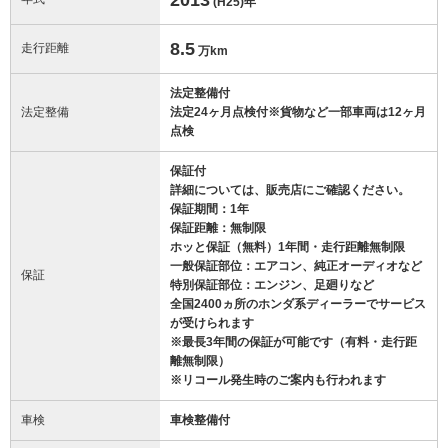
(H25)
年
8.5
走行距離
万km
法定整備付
法定整備
法定24ヶ月点検付※貨物など一部車両は12ヶ月
点検
保証付
詳細については、販売店にご確認ください。
保証期間：1年
保証距離：無制限
ホッと保証（無料）1年間・走行距離無制限
一般保証部位：エアコン、純正オーディオなど
保証
特別保証部位：エンジン、足廻りなど
全国2400ヵ所のホンダ系ディーラーでサービス
が受けられます
※最長3年間の保証が可能です（有料・走行距
離無制限）
※リコール発生時のご案内も行われます
車検
車検整備付