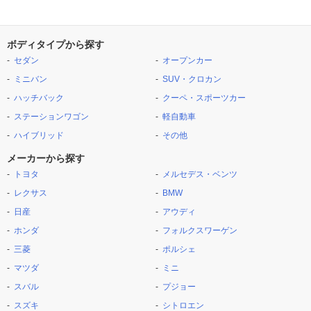
ボディタイプから探す
セダン
オープンカー
ミニバン
SUV・クロカン
ハッチバック
クーペ・スポーツカー
ステーションワゴン
軽自動車
ハイブリッド
その他
メーカーから探す
トヨタ
メルセデス・ベンツ
レクサス
BMW
日産
アウディ
ホンダ
フォルクスワーゲン
三菱
ポルシェ
マツダ
ミニ
スバル
プジョー
スズキ
シトロエン