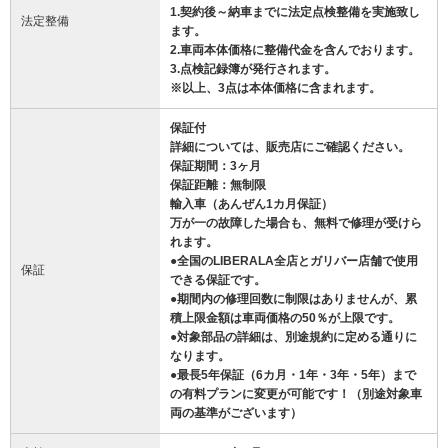
1.契約後～納車までに法定点検整備を実施致し
法定整備
ます。
2.車両本体価格に整備代金を含んでおります。
3.点検記録簿が発行されます。
※以上、3点は本体価格に含まれます。
保証付
詳細については、販売店にご確認ください。
保証期間：3ヶ月
保証距離：無制限
輸入車（あんぜん1カ月保証）
万が一の故障した場合も、無料で修理が受けら
れます。
●全国のLIBERALA全店とガリバー店舗で使用
保証
できる保証です。
●期間内の修理回数に制限はありませんが、累
積上限金額は車両価格の50％が上限です。
●対象部品の詳細は、別途規約に定める通りに
なります。
●最長5年保証（6カ月・1年・3年・5年）まで
の有料プランに変更が可能です！（別途対象車
両の基準がございます）