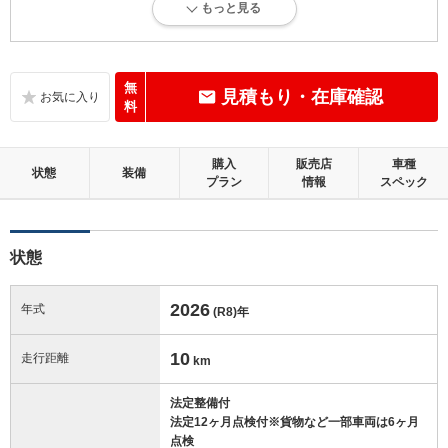
もっと見る
新車登録後12ヶ月未満、走行距離1万km以下で、内外装にダメージがな
い、とても綺麗な状態です。
内装：
無
見積もり・在庫確認
無キズ、もしくは傷みや汚れなどがほぼない、とても綺麗な状態です。
料
外装：
購入
販売店
車種
無キズ、もしくはキズやヘコミなどがほぼない、とても綺麗な状態で
状態
装備
プラン
情報
スペック
す。
修復歴：無
状態
この中古車の「車両品質評価書」を見る
2026
年式
(R8)
年
10
走行距離
km
法定整備付
法定12ヶ月点検付※貨物など一部車両は6ヶ月
点検