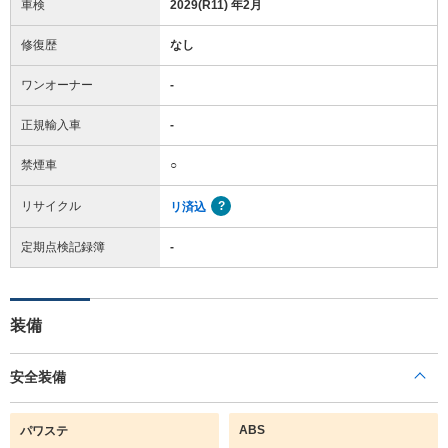
車検
2029(R11) 年2月
修復歴
なし
ワンオーナー
-
正規輸入車
-
禁煙車
○
リサイクル
リ済込
定期点検記録簿
-
装備
安全装備
ABS
パワステ