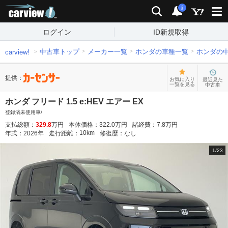
carview!
検索
通知
i
ログイン
ID新規取得
中古車トップ
メーカー一覧
ホンダの車種一覧
ホンダの
carview!
提供：
お気に入り
最近見た
一覧を見る
中古車
ホンダ フリード 1.5 e:HEV エアー EX
登録済未使用車/
支払総額：
329.8
万円
本体価格：
322.0
万円
諸経費：
7.8
万円
10
km
年式：
2026
年
走行距離：
修復歴：
なし
1
/
23