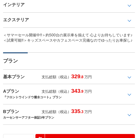
インテリア
エクステリア
＜サマーセール開催中!!＞約500台の展示車を揃えて 心よりお待ちしています♪
＜試乗可能!!＞キッズスペースやカフェスペース完備なのでゆったりお車探し♪
プラン
329
基本プラン
支払総額（税込）
.8
万円
343
Aプラン
支払総額（税込）
.9
万円
『フロントウインドウ撥水コート』プラン
335
Bプラン
支払総額（税込）
.3
万円
カーセンサーアフター保証3年プラン