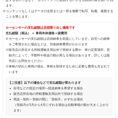
ます。
※コンテンツもしくはデータの全部または一部を無断で転写、転載、複製する
ことを禁じます。
カーセンサーの支払総額は店頭乗り出し価格です
支払総額（税込） ＝ 車両本体価格＋諸費用
※カーセンサーの支払総額は店頭納車を前提にしています。自宅への納車
をご希望された場合などは、別途納車費用がかかります
※販売店の所在する所轄運輸支局以外で登録する際や、車の定置場所、登
録月によって、手数料や税金の額が異なる場合があります。詳しくは販
売店にお問合せください
※車検の切れた車両の場合、車検を取得するために必要な費用も含まれて
います
【ご注意】以下の場合などで支払総額が変わります
自宅などの指定の場所へ陸送納車を希望する場合
販売店所在地の所轄運輸支局以外で登録する場合
商談～契約～登録の間に「登録月」がずれる場合
（登録月が3月から4月にずれる場合は自動車税の額が大きく上がり
ます）