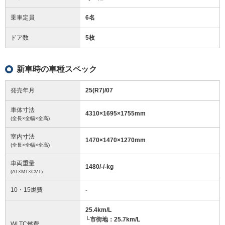
乗車定員
6名
ドア数
5枚
新車時の車種スペック
発売年月
25(R7)/07
車体寸法
4310
×
1695
×
1755
mm
(全長×全幅×全高)
室内寸法
1470
×
1470
×
1270
mm
(全長×全幅×全高)
車両重量
1480/-/-
kg
(AT×MT×CVT)
10・15燃費
-
25.4km/L
└市街地：25.7km/L
WLTC燃費