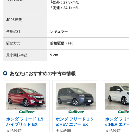
└郊外：27.5km/L
└高速：24.1km/L
JC08燃費
-
使用燃料
レギュラー
駆動方式
前輪駆動（FF）
最小回転半径
5.2
m
あなたにおすすめの中古車情報
ホンダ フリード 1.5
ホンダ フリード 1.5
ホンダ フリード
ハイブリッド EX
e:HEV エアー EX
e:HEV エアー 
支払総額
支払総額
支払総額