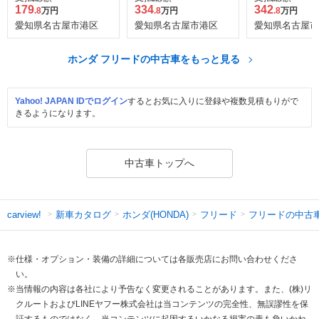
179
334
342
.8
万円
.8
万円
.8
万円
愛知県名古屋市港区
愛知県名古屋市港区
愛知県名古屋市
ホンダ フリードの中古車をもっと見る
Yahoo! JAPAN IDでログイン
するとお気に入りに登録や複数見積もりがで
きるようになります。
中古車トップへ
新車カタログ
ホンダ(HONDA)
フリード
フリードの中古
carview!
※仕様・オプション・装備の詳細については各販売店にお問い合わせくださ
い。
※当情報の内容は各社により予告なく変更されることがあります。また、(株)リ
クルートおよびLINEヤフー株式会社は当コンテンツの完全性、無誤謬性を保
証するものではなく、当コンテンツに起因するいかなる損害の責も負いかね