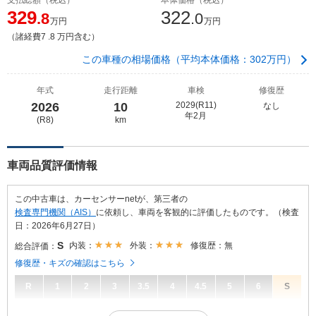
329
322
.8
.0
万円
万円
（諸経費7 .8 万円含む）
この車種の相場価格（平均本体価格：302万円）
年式
走行距離
車検
修復歴
2026
10
2029(R11)
なし
年2月
(R8)
km
車両品質評価情報
この中古車は、カーセンサーnetが、第三者の
検査専門機関（AIS）
に依頼し、車両を客観的に評価したものです。（検査
日：2026年6月27日）
S
内装：
外装：
修復歴：無
総合評価：
修復歴・キズの確認はこちら
R
1
2
3
3.5
4
4.5
5
6
S
S
総合評価：