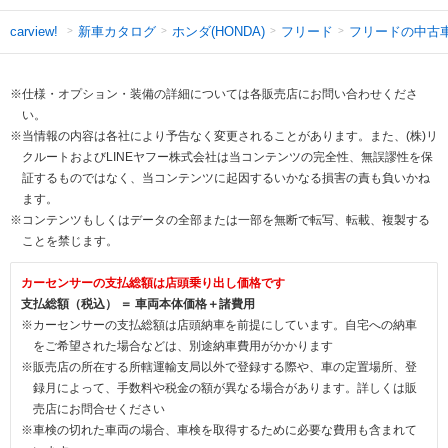
新車カタログ
ホンダ(HONDA)
フリード
フリードの中古
carview!
※仕様・オプション・装備の詳細については各販売店にお問い合わせくださ
い。
※当情報の内容は各社により予告なく変更されることがあります。また、(株)リ
クルートおよびLINEヤフー株式会社は当コンテンツの完全性、無誤謬性を保
証するものではなく、当コンテンツに起因するいかなる損害の責も負いかね
ます。
※コンテンツもしくはデータの全部または一部を無断で転写、転載、複製する
ことを禁じます。
カーセンサーの支払総額は店頭乗り出し価格です
支払総額（税込） ＝ 車両本体価格＋諸費用
※カーセンサーの支払総額は店頭納車を前提にしています。自宅への納車
をご希望された場合などは、別途納車費用がかかります
※販売店の所在する所轄運輸支局以外で登録する際や、車の定置場所、登
録月によって、手数料や税金の額が異なる場合があります。詳しくは販
売店にお問合せください
※車検の切れた車両の場合、車検を取得するために必要な費用も含まれて