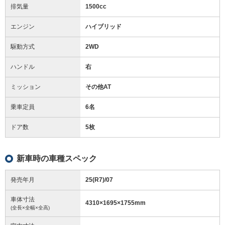
排気量
1500cc
エンジン
ハイブリッド
駆動方式
2WD
ハンドル
右
ミッション
その他AT
乗車定員
6名
ドア数
5枚
新車時の車種スペック
発売年月
25(R7)/07
車体寸法
4310
×
1695
×
1755
mm
(全長×全幅×全高)