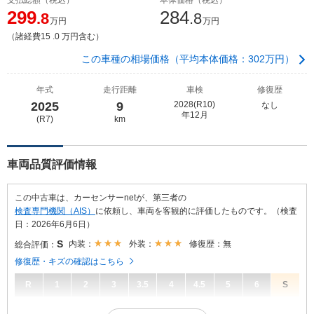
299
284
.8
.8
万円
万円
（諸経費15 .0 万円含む）
この車種の相場価格（平均本体価格：302万円）
年式
走行距離
車検
修復歴
2025
9
2028(R10)
なし
年12月
(R7)
km
車両品質評価情報
この中古車は、カーセンサーnetが、第三者の
検査専門機関（AIS）
に依頼し、車両を客観的に評価したものです。（検査
日：2026年6月6日）
S
内装：
外装：
修復歴：無
総合評価：
修復歴・キズの確認はこちら
R
1
2
3
3.5
4
4.5
5
6
S
S
総合評価：