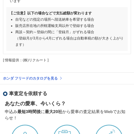
います
【ご注意】以下の場合などで支払総額が変わります
自宅などの指定の場所へ陸送納車を希望する場合
販売店所在地の所轄運輸支局以外で登録する場合
商談～契約～登録の間に「登録月」がずれる場合
（登録月が3月から4月にずれる場合は自動車税の額が大きく上がり
ます）
[ 情報提供：(株)リクルート ]
ホンダ フリードのカタログを見る
車査定を依頼する
あなたの愛車、今いくら？
申込み
最短3時間後
に
最大20社
から愛車の査定結果をWebでお知
らせ！