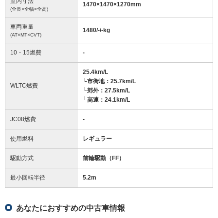
室内寸法
1470
×
1470
×
1270
mm
(全長×全幅×全高)
車両重量
1480/-/-
kg
(AT×MT×CVT)
10・15燃費
-
25.4km/L
└市街地：25.7km/L
WLTC燃費
└郊外：27.5km/L
└高速：24.1km/L
JC08燃費
-
使用燃料
レギュラー
駆動方式
前輪駆動（FF）
最小回転半径
5.2
m
あなたにおすすめの中古車情報