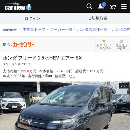
carview!
検索
通知
i
ログイン
ID新規取得
中古車トップ
メーカー一覧
ホンダの車種一覧
ホンダの
carview!
提供：
お気に入り
最近見た
一覧を見る
中古車
ホンダ フリード 1.5 e:HEV エアー EX
クリアランスソナー/
支払総額：
299.8
万円
本体価格：
284.8
万円
諸経費：
15.0
万円
9
km
年式：
2025
年
走行距離：
修復歴：
なし
1
/
27