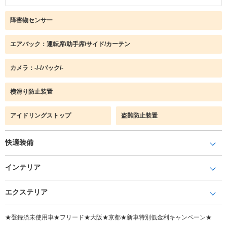
障害物センサー
エアバック：運転席/助手席/サイド/カーテン
カメラ：-/-/バック/-
横滑り防止装置
アイドリングストップ
盗難防止装置
快適装備
インテリア
エクステリア
★登録済未使用車★フリード★大阪★京都★新車特別低金利キャンペーン★