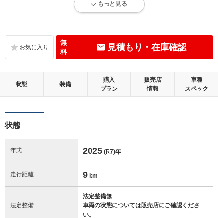
もっと見る
新車登録後12ヶ月未満、走行距離1万km以下で、内外装にダメージがな
い、とても綺麗な状態です。
内装：
無
見積もり・在庫確認
無キズ、もしくは傷みや汚れなどがほぼない、とても綺麗な状態です。
料
外装：
購入
販売店
車種
無キズ、もしくはキズやヘコミなどがほぼない、とても綺麗な状態で
状態
装備
プラン
情報
スペック
す。
修復歴：無
状態
この中古車の「車両品質評価書」を見る
2025
年式
(R7)
年
9
走行距離
km
法定整備無
法定整備
車両の状態については販売店にご確認くださ
い。