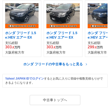
ホンダ フリード 1.5
ホンダ フリード 1.5
ホンダ フリード
e:HEV エアー EX
e:HEV エアー EX
e:HEV エアー 
支払総額
支払総額
支払総額
303
303
299
.8
万円
.8
万円
.8
万円
大阪府枚方市
大阪府枚方市
大阪府枚方市
ホンダ フリードの中古車をもっと見る
Yahoo! JAPAN IDでログイン
するとお気に入りに登録や複数見積もりがで
きるようになります。
中古車トップへ