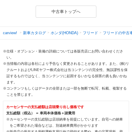
中古車トップへ
新車カタログ
ホンダ(HONDA)
フリード
フリードの中古
carview!
※仕様・オプション・装備の詳細については各販売店にお問い合わせくださ
い。
※当情報の内容は各社により予告なく変更されることがあります。また、(株)リ
クルートおよびLINEヤフー株式会社は当コンテンツの完全性、無誤謬性を保
証するものではなく、当コンテンツに起因するいかなる損害の責も負いかね
ます。
※コンテンツもしくはデータの全部または一部を無断で転写、転載、複製する
ことを禁じます。
カーセンサーの支払総額は店頭乗り出し価格です
支払総額（税込） ＝ 車両本体価格＋諸費用
※カーセンサーの支払総額は店頭納車を前提にしています。自宅への納車
をご希望された場合などは、別途納車費用がかかります
※販売店の所在する所轄運輸支局以外で登録する際や、車の定置場所、登