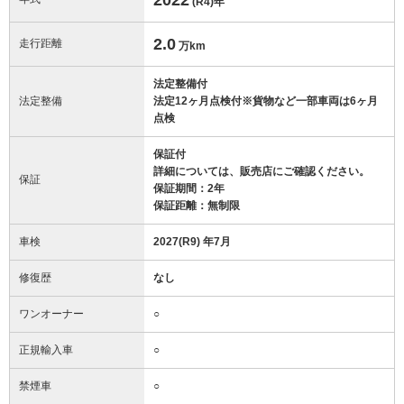
(R4)
年
2.0
走行距離
万km
法定整備付
法定整備
法定12ヶ月点検付※貨物など一部車両は6ヶ月
点検
保証付
詳細については、販売店にご確認ください。
保証
保証期間：2年
保証距離：無制限
車検
2027(R9) 年7月
修復歴
なし
ワンオーナー
○
正規輸入車
○
禁煙車
○