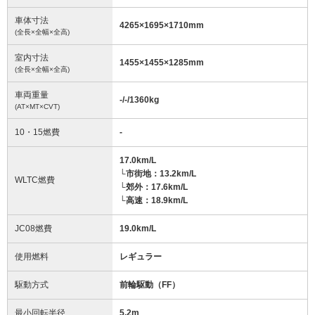
車体寸法
4265
×
1695
×
1710
mm
(全長×全幅×全高)
室内寸法
1455
×
1455
×
1285
mm
(全長×全幅×全高)
車両重量
-/-/1360
kg
(AT×MT×CVT)
10・15燃費
-
17.0km/L
└市街地：13.2km/L
WLTC燃費
└郊外：17.6km/L
└高速：18.9km/L
JC08燃費
19.0km/L
使用燃料
レギュラー
駆動方式
前輪駆動（FF）
最小回転半径
5.2
m