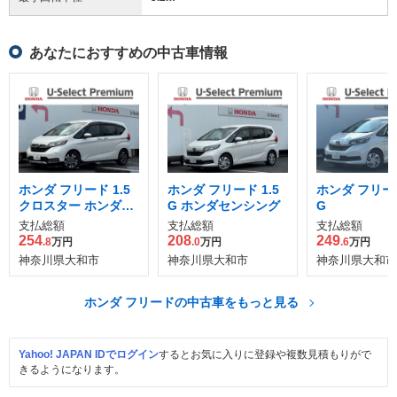
あなたにおすすめの中古車情報
ホンダ フリード 1.5
ホンダ フリード 1.5
ホンダ フリード
クロスター ホンダセ
G ホンダセンシング
G
ンシング
支払総額
支払総額
支払総額
254
208
249
.8
万円
.0
万円
.6
万円
神奈川県大和市
神奈川県大和市
神奈川県大和市
ホンダ フリードの中古車をもっと見る
Yahoo! JAPAN IDでログイン
するとお気に入りに登録や複数見積もりがで
きるようになります。