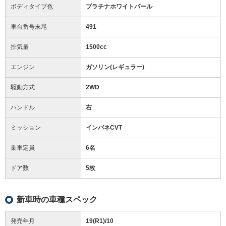
ボディタイプ色
プラチナホワイトパール
車台番号末尾
491
排気量
1500cc
エンジン
ガソリン(レギュラー)
駆動方式
2WD
ハンドル
右
ミッション
インパネCVT
乗車定員
6名
ドア数
5枚
新車時の車種スペック
発売年月
19(R1)/10