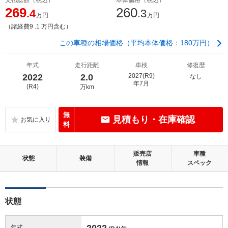
269
260
.4
.3
万円
万円
（諸経費9 .1 万円含む）
この車種の相場価格（平均本体価格：180万円）
年式
走行距離
車検
修復歴
2022
2.0
2027(R9)
なし
年7月
(R4)
万km
無
見積もり・在庫確認
料
販売店
車種
状態
装備
情報
スペック
状態
2022
年式