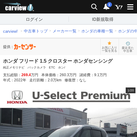
carview!
検索
通知
i
ログイン
ID新規取得
中古車トップ
メーカー一覧
ホンダの車種一覧
ホンダの
carview!
提供：
お気に入り
最近見た
一覧を見る
中古車
ホンダ フリード 1.5 クロスター ホンダセンシング
純正メモリナビ バックカメラ ETC ホン/
支払総額：
269.4
万円
本体価格：
260.3
万円
諸経費：
9.1
万円
年式：
2022
年
走行距離：
2.0
万km
修復歴：
なし
1
/
20