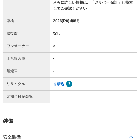
さらに詳しい情報は、「ガリバー 保証」と検索
してご確認ください
車検
2026(R8) 年8月
修復歴
なし
ワンオーナー
○
正規輸入車
-
禁煙車
-
リサイクル
リ済込
定期点検記録簿
-
装備
安全装備