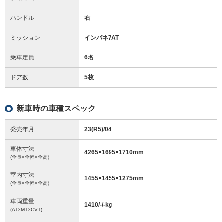
ハンドル
右
ミッション
インパネ7AT
乗車定員
6名
ドア数
5枚
新車時の車種スペック
発売年月
23(R5)/04
車体寸法
4265
×
1695
×
1710
mm
(全長×全幅×全高)
室内寸法
1455
×
1455
×
1275
mm
(全長×全幅×全高)
車両重量
1410/-/-
kg
(AT×MT×CVT)