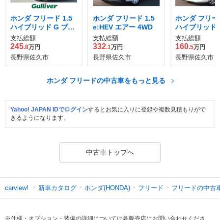
ホンダ フリード 1.5
ホンダ フリード 1.5
ホンダ フリード
ハイブリッド G ブラ
e:HEV エアー 4WD
ハイブリッド 
ックスタイル
ダセンシング
支払総額
支払総額
支払総額
245
332
160
.8
万円
.1
万円
.5
万円
長野県佐久市
長野県佐久市
長野県佐久市
ホンダ フリードの中古車をもっと見る
Yahoo! JAPAN IDでログイン
するとお気に入りに登録や複数見積もりがで
きるようになります。
中古車トップへ
新車カタログ
ホンダ(HONDA)
フリード
フリードの中古
carview!
※仕様・オプション・装備の詳細については各販売店にお問い合わせくださ