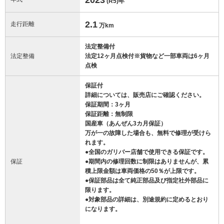
(R5)
年
2.1
走行距離
万km
法定整備付
法定整備
法定12ヶ月点検付※貨物など一部車両は6ヶ月
点検
保証付
詳細については、販売店にご確認ください。
保証期間：3ヶ月
保証距離：無制限
国産車（あんぜん3カ月保証）
万が一の故障した場合も、無料で修理が受けら
れます。
●全国のガリバー店舗で使用できる保証です。
保証
●期間内の修理回数に制限はありませんが、累
積上限金額は車両価格の50％が上限です。
●保証部品は全て純正部品及び指定社外部品に
限ります。
●対象部品の詳細は、別途規約に定めるとおり
になります。