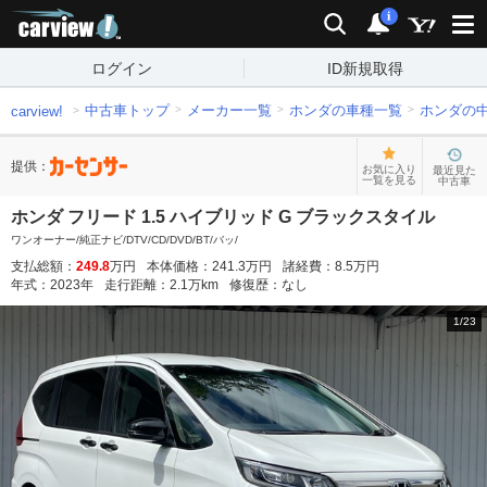
carview!
検索
通知
i
ログイン
ID新規取得
中古車トップ
メーカー一覧
ホンダの車種一覧
ホンダの
carview!
提供：
お気に入り
最近見た
一覧を見る
中古車
ホンダ フリード 1.5 ハイブリッド G ブラックスタイル
ワンオーナー/純正ナビ/DTV/CD/DVD/BT/バッ/
支払総額：
249.8
万円
本体価格：
241.3
万円
諸経費：
8.5
万円
年式：
2023
年
走行距離：
2.1
万km
修復歴：
なし
1
/
23