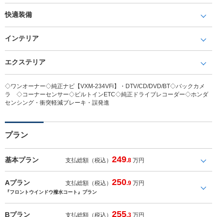
快適装備
インテリア
エクステリア
◇ワンオーナー◇純正ナビ【VXM-234VFi】・DTV/CD/DVD/BT◇バックカメ
ラ ◇コーナーセンサー◇ビルトインETC◇純正ドライブレコーダー◇ホンダ
センシング・衝突軽減ブレーキ・誤発進
プラン
249
基本プラン
支払総額（税込）
.8
万円
250
Aプラン
支払総額（税込）
.9
万円
『フロントウインドウ撥水コート』プラン
255
Bプラン
支払総額（税込）
.3
万円