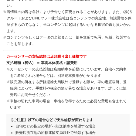
い。
※当情報の内容は各社により予告なく変更されることがあります。また、(株)リ
クルートおよびLINEヤフー株式会社は当コンテンツの完全性、無誤謬性を保
証するものではなく、当コンテンツに起因するいかなる損害の責も負いかね
ます。
※コンテンツもしくはデータの全部または一部を無断で転写、転載、複製する
ことを禁じます。
カーセンサーの支払総額は店頭乗り出し価格です
支払総額（税込） ＝ 車両本体価格＋諸費用
※カーセンサーの支払総額は店頭納車を前提にしています。自宅への納車
をご希望された場合などは、別途納車費用がかかります
※販売店の所在する所轄運輸支局以外で登録する際や、車の定置場所、登
録月によって、手数料や税金の額が異なる場合があります。詳しくは販
売店にお問合せください
※車検の切れた車両の場合、車検を取得するために必要な費用も含まれて
います
【ご注意】以下の場合などで支払総額が変わります
自宅などの指定の場所へ陸送納車を希望する場合
販売店所在地の所轄運輸支局以外で登録する場合