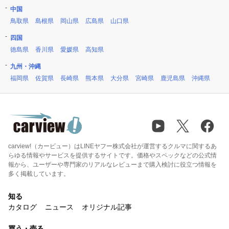
中国
鳥取県
島根県
岡山県
広島県
山口県
四国
徳島県
香川県
愛媛県
高知県
九州・沖縄
福岡県
佐賀県
長崎県
熊本県
大分県
宮崎県
鹿児島県
沖縄県
carview!（カービュー）はLINEヤフー株式会社が運営するクルマに関するあ
らゆる情報やサービスを提供するサイトです。価格やスペックなどの公式情
報から、ユーザーや専門家のリアルなレビューまで購入検討に役立つ情報を
多く掲載しています。
知る
カタログ
ニュース
オリジナル記事
買う・売る