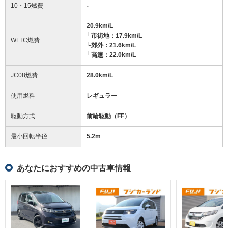
10・15燃費
-
20.9km/L
└市街地：17.9km/L
WLTC燃費
└郊外：21.6km/L
└高速：22.0km/L
JC08燃費
28.0km/L
使用燃料
レギュラー
駆動方式
前輪駆動（FF）
最小回転半径
5.2
m
あなたにおすすめの中古車情報