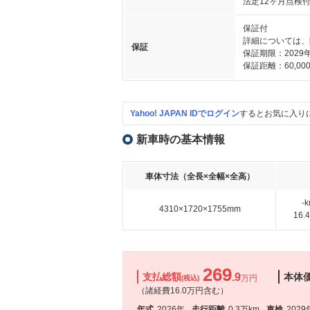
法定12ヶ月点検
保証付
詳細については、
保証
保証期限：2029
保証距離：60,000
Yahoo! JAPAN IDでログイン
するとお気に入り
新車時の基本情報
車体寸法（全長×全幅×全高）
-
4310×1720×1755mm
16
269
支払総額
.9
本体
万円
(税込)
（諸経費16.0万円含む）
年式
2026年
走行距離
0.3万km
車検
2029