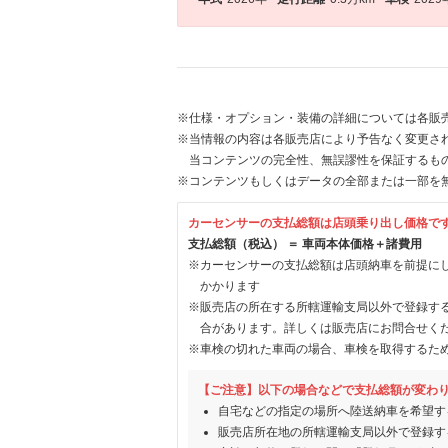
※仕様・オプション・装備の詳細については各販
※当情報の内容は各販売店により予告なく変更され
当コンテンツの完全性、無誤謬性を保証するも
※コンテンツもしくはデータの全部または一部を
カーセンサーの支払総額は店頭乗り出し価格で
支払総額（税込） ＝ 車両本体価格＋諸費用
※カーセンサーの支払総額は店頭納車を前提に
かかります
※販売店の所在する所轄運輸支局以外で登録す
合があります。詳しくは販売店にお問合せく
※車検の切れた車両の場合、車検を取得するた
【ご注意】以下の場合などで支払総額が変わ
自宅などの指定の場所へ陸送納車を希望す
販売店所在地の所轄運輸支局以外で登録す