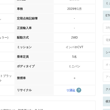
ミ
車検
2029年1月
ET
し
定期点検記録簿
-
3
正規輸入車
-
ュラー)
駆動方式
2WD
電
ミッション
インパネCVT
シ
乗車定員
5名
オ
ボディタイプ
ミニバン
トブラッ
ア
禁煙車
○
ル
ク
リサイクル
リ済込
横