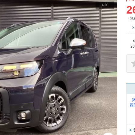
1
/
20
2
（諸
2
（
四