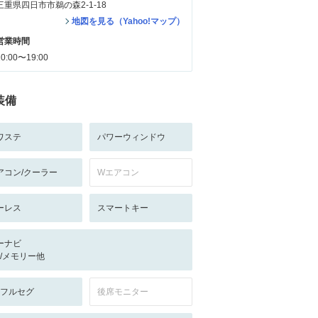
三重県四日市市鵜の森2-1-18
地図を見る（Yahoo!マップ）
営業時間
10:00〜19:00
装備
ワステ
パワーウィンドウ
アコン/クーラー
Wエアコン
ーレス
スマートキー
ーナビ
-/-/メモリー他
V:フルセグ
後席モニター