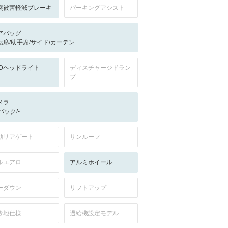
突被害軽減ブレーキ
パーキングアシスト
アバッグ
転席/助手席/サイド/カーテン
EDヘッドライト
ディスチャージドラン
プ
メラ
-/バック/-
動リアゲート
サンルーフ
ルエアロ
アルミホイール
ーダウン
リフトアップ
冷地仕様
過給機設定モデル