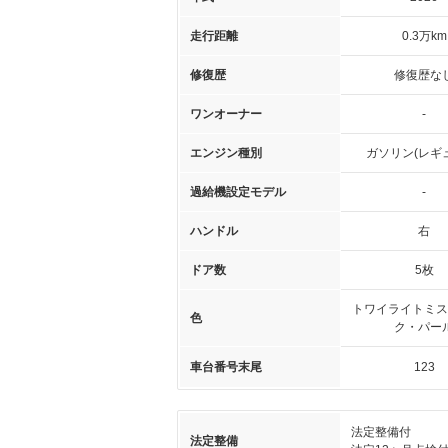
走行距離
0.3万km
修復歴
修復歴な
ワンオーナー
-
エンジン種別
ガソリン(レギ
過給機設定モデル
-
ハンドル
右
ドア数
5枚
トワイライトミス
色
ク・パー
車台番号末尾
123
法定整備付
法定整備