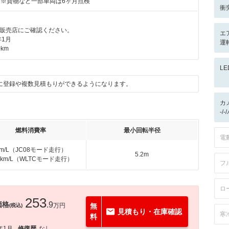
付※貨物など一部車両は6ヶ月点検
衝
販売店にご確認ください。
エ
年1月
運
km
L
に登録や複数見積もりができるようになります。
カ
-/
燃料消費率
最小回転半径
電
km/L（JC08モード走行）
5.2m
.4km/L（WLTCモード走行）
フ
ロ
253
価格
.9
万円
無
(税込)
見積もり・在庫確認
寒
料
年1月
修復歴
なし