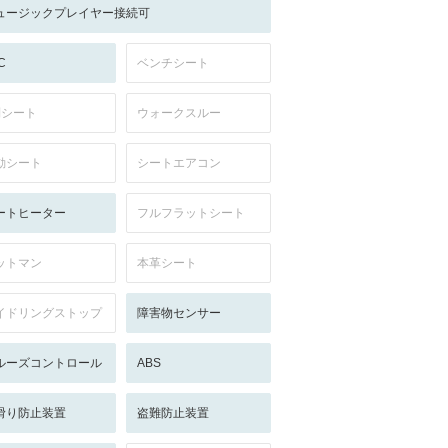
ュージックプレイヤー接続可
C
ベンチシート
列シート
ウォークスルー
動シート
シートエアコン
ートヒーター
フルフラットシート
ットマン
本革シート
イドリングストップ
障害物センサー
ルーズコントロール
ABS
滑り防止装置
盗難防止装置