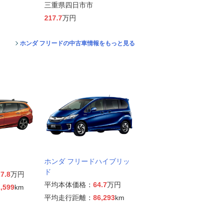
三重県四日市市
217.7
万円
ホンダ フリードの中古車情報をもっと見る
ホンダ フリードハイブリッ
ド
7.8
万円
平均本体価格：
64.7
万円
,599
km
平均走行距離：
86,293
km