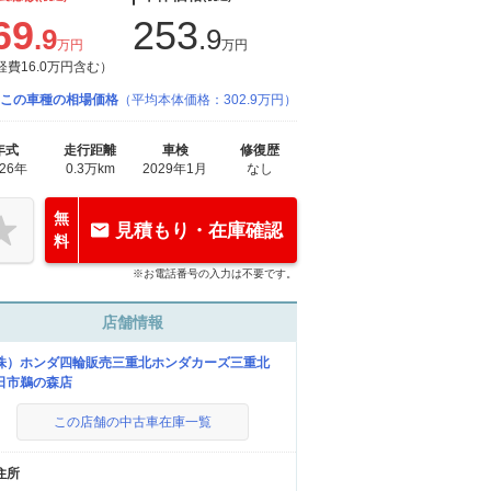
69
253
.9
.9
万円
万円
経費16.0万円含む）
この車種の相場価格
（平均本体価格：302.9万円）
年式
走行距離
車検
修復歴
026年
0.3万km
2029年1月
なし
無
見積もり・在庫確認
料
※お電話番号の入力は不要です。
店舗情報
株）ホンダ四輪販売三重北ホンダカーズ三重北
日市鵜の森店
この店舗の中古車在庫一覧
住所