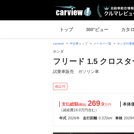
トップ
360°ビュー
カタ
carview!
中古車トップ
メーカー一覧
ホンダの車
ホンダ
フリード 1.5 クロスタ
試乗車販売 ガソリン車
保証付
269
支払総額
.9
本体
万円
(税込)
（諸経費16.0万円含む）
年式
2026年
走行距離
0.3万km
車検
2029