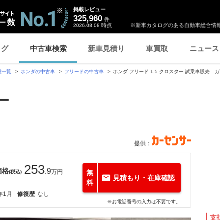
掲載レビュー
325,960
件
時点
※新車カタログのある自動車総合情報
2026.08.08
ログ
中古車検索
新車見積り
車買取
ニュース
種一覧
ホンダの中古車
フリードの中古車
ホンダ フリード 1.5 クロスター 試乗車販売 
ー
提供：
253
価格
.9
万円
無
(税込)
見積もり・在庫確認
料
年1月
修復歴
なし
※お電話番号の入力は不要です。
支