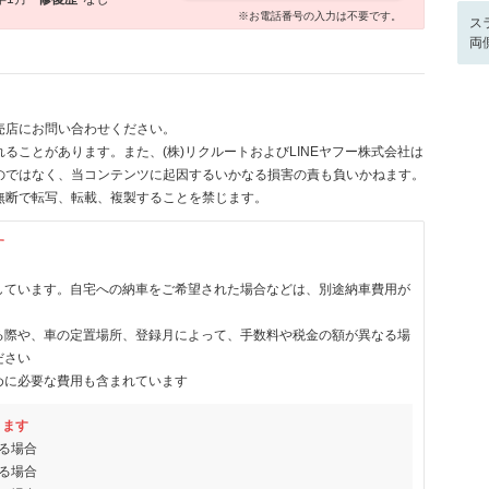
※お電話番号の入力は不要です。
ス
両
売店にお問い合わせください。
ることがあります。また、(株)リクルートおよびLINEヤフー株式会社は
のではなく、当コンテンツに起因するいかなる損害の責も負いかねます。
無断で転写、転載、複製することを禁じます。
す
しています。自宅への納車をご希望された場合などは、別途納車費用が
る際や、車の定置場所、登録月によって、手数料や税金の額が異なる場
ださい
めに必要な費用も含まれています
ります
る場合
る場合