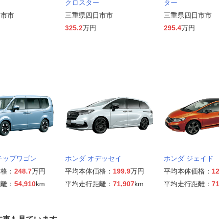
クロスター
ター
日市市
三重県四日市市
三重県四日市市
325.2
万円
295.4
万円
テップワゴン
ホンダ オデッセイ
ホンダ ジェイド
価格：
248.7
万円
平均本体価格：
199.9
万円
平均本体価格：
12
距離：
54,910
km
平均走行距離：
71,907
km
平均走行距離：
71