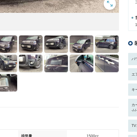
パ
エ
キ
カ
-/
T
排気量
1500cc