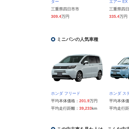
ター
エアー EX
三重県四日市市
三重県四
309.4
万円
335.4
万円
ミニバンの人気車種
ホンダ フリード
ホンダ ス
平均本体価格：
201.9
万円
平均本体
平均走行距離：
39,233
km
平均走行