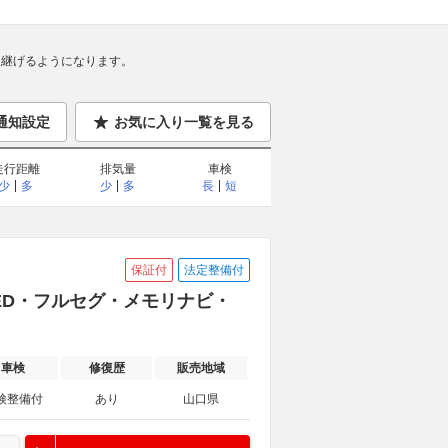
継げるようになります。
通知設定
お気に入り一覧を見る
走行距離
排気量
車検
少
多
少
多
長
短
保証付
法定整備付
 LED・フルセグ・メモリナビ・
車検
修復歴
販売地域
検整備付
あり
山口県