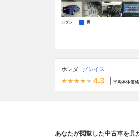
青
セダン
ホンダ
グレイス
4.3
平均本体価格
あなたが閲覧した中古車を見