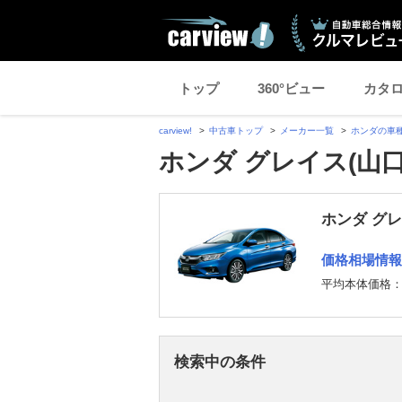
トップ
360°ビュー
カタ
carview!
中古車トップ
メーカー一覧
ホンダの車
ホンダ グレイス(山
ホンダ グ
価格相場情報
平均本体価格
検索中の条件