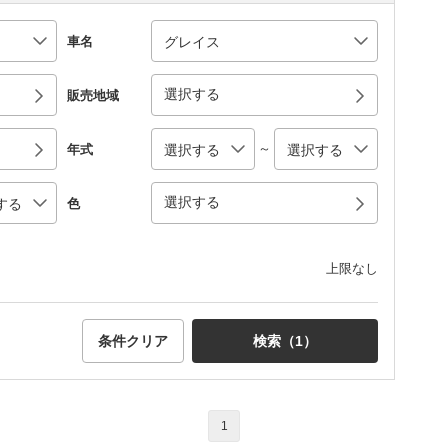
車名
選択する
販売地域
～
年式
選択する
色
上限なし
条件クリア
検索（
1
）
1