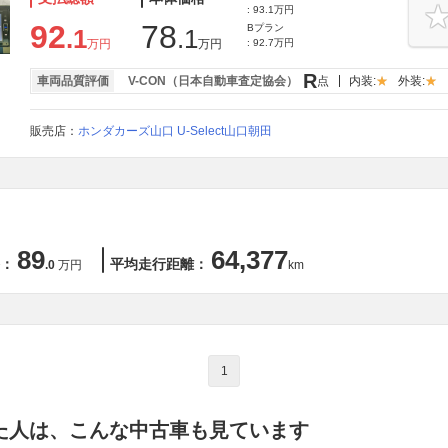
: 93.1万円
92
78
Bプラン
.1
.1
万円
万円
: 92.7万円
R
車両品質評価
V-CON（日本自動車査定協会）
点
内装:
外装:
販売店：
ホンダカーズ山口 U-Select山口朝田
89
64,377
：
平均走行距離：
.0
万円
km
1
た人は、こんな中古車も見ています