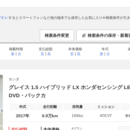
ログイン
するとスマートフォンなど他の端末でも保存したお気に入りや検索条件が引き
検索条件変更
検索条件の保存・新着
掲載時期
支払総額
本体価格
年式
新
古
安
高
安
高
新
古
ホンダ
グレイス 1.5 ハイブリッド LX ホンダセンシング
DVD・バックカ
年式
走行距離
排気量
ミッション
2017年
6.9万km
1500cc
AT/CVT
車
Aプラン
支払総額
本体価格