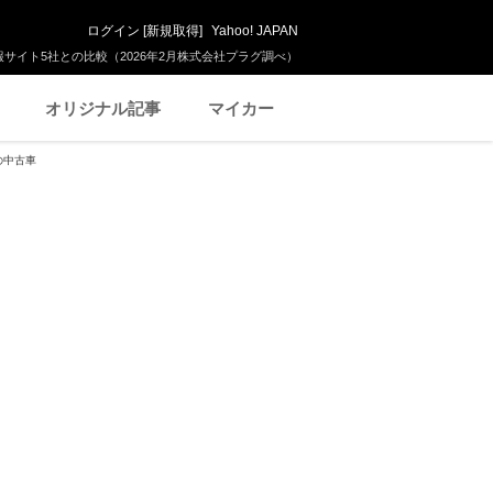
ログイン
[
新規取得
]
Yahoo! JAPAN
サイト5社との比較（2026年2月株式会社プラグ調べ）
オリジナル記事
マイカー
の中古車