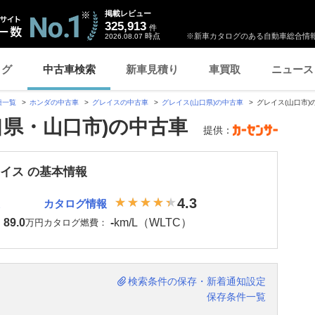
掲載レビュー
325,913
件
時点
※新車カタログのある自動車総合情報
2026.08.07
ログ
中古車検索
新車見積り
車買取
ニュース
種一覧
ホンダの中古車
グレイスの中古車
グレイス(山口県)の中古車
グレイス(山口市)
口県・山口市)の中古車
提供：
レイス の基本情報
4.3
カタログ情報
89.0
-
km/L（WLTC）
：
万円
カタログ燃費：
検索条件の保存・新着通知設定
保存条件一覧