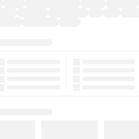
福祉車両
メーカー系販売店取り扱い車
修復歴無し
アルミホイール
ーなど)
CDプレーヤー
カーナビゲーション
ETC
禁煙車
法定整備
ーポンあり
車両品質評価書付
新着車両