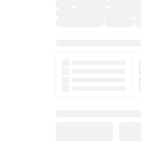
４ＷＤ
定期点検記録簿
ワンオーナーカー
過給機設定モデル（ターボ・スーパーチャージャ
ディスチャージドランプ
支払総顔あり
ク