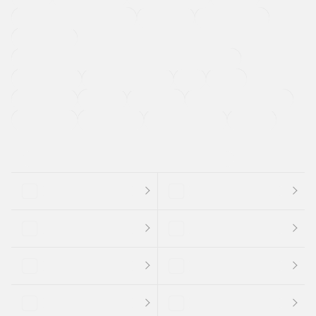
メーカー系販売店取り扱い車
修復歴無し
アルミホイール
寒冷地仕様車
過給機設定モデル（ターボ・スーパーチャージャーなど)
ETC
CDプレーヤー
カーナビゲーション
禁煙車
法定整備付き
保証付き
エアバッグ
ディスチャージドランプ
支払総顔あり
クーポンあり
車両品質評価書付
新着車両