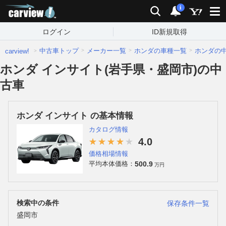
carview!
検索
通知
i
ログイン
ID新規取得
中古車トップ
メーカー一覧
ホンダの車種一覧
ホンダの
carview!
ホンダ インサイト(岩手県・盛岡市)の中
古車
ホンダ インサイト の基本情報
カタログ情報
4.0
価格相場情報
500.9
平均本体価格：
万円
検索中の条件
保存条件一覧
盛岡市