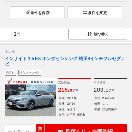
条件を保存
条件を変更
1
件
並び替え
ホンダ
インサイト 1.5 EX ホンダセンシング 純正9インチフルセグナ
ビ
保証付
購入プラン付き
支払総額
本体価格
.
.
215
203
9
1
万円
万円
年式
2019年
走行
2.4万km
車検
'26/10
修復
なし
保証
保証付
整備
法定整備付
住所
岩手県 盛岡市
無
見積もり・在庫確認