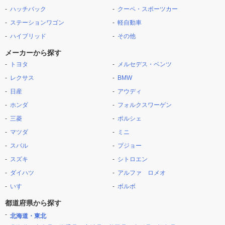
ハッチバック
クーペ・スポーツカー
ステーションワゴン
軽自動車
ハイブリッド
その他
メーカーから探す
トヨタ
メルセデス・ベンツ
レクサス
BMW
日産
アウディ
ホンダ
フォルクスワーゲン
三菱
ポルシェ
マツダ
ミニ
スバル
プジョー
スズキ
シトロエン
ダイハツ
アルファ ロメオ
いすゞ
ボルボ
都道府県から探す
北海道・東北