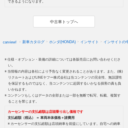
できるようになります。
中古車トップへ
新車カタログ
ホンダ(HONDA)
インサイト
インサイトの
carview!
仕様・オプション・装備の詳細については各販売店にお問い合わせくださ
い。
当情報の内容は各社により予告なく変更されることがあります。また、(株)
リクルートおよびLINEヤフー株式会社は当コンテンツの完全性、無誤謬性
を保証するものではなく、当コンテンツに起因するいかなる損害の責も負
いかねます。
コンテンツもしくはデータの全部または一部を無断で転写、転載、複製す
ることを禁じます。
カーセンサーの支払総額は店頭乗り出し価格です
支払総額（税込） ＝ 車両本体価格＋諸費用
カーセンサーの支払総額は店頭納車を前提にしています。自宅への納車