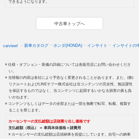
できるようになります。
中古車トップへ
新車カタログ
ホンダ(HONDA)
インサイト
インサイトの
carview!
仕様・オプション・装備の詳細については各販売店にお問い合わせくださ
い。
当情報の内容は各社により予告なく変更されることがあります。また、(株)
リクルートおよびLINEヤフー株式会社は当コンテンツの完全性、無誤謬性
を保証するものではなく、当コンテンツに起因するいかなる損害の責も負
いかねます。
コンテンツもしくはデータの全部または一部を無断で転写、転載、複製す
ることを禁じます。
カーセンサーの支払総額は店頭乗り出し価格です
支払総額（税込） ＝ 車両本体価格＋諸費用
カーセンサーの支払総額は店頭納車を前提にしています。自宅への納車