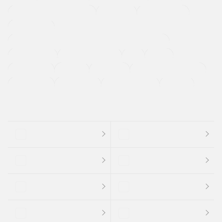
メーカー系販売店取り扱い車
修復歴無し
アルミホイール
寒冷地仕様車
過給機設定モデル（ターボ・スーパーチャージャーなど)
ETC
CDプレーヤー
カーナビゲーション
禁煙車
法定整備付き
保証付き
エアバッグ
ディスチャージドランプ
支払総顔あり
クーポンあり
車両品質評価書付
新着車両