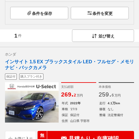
条件を保存
条件を変更
1
件
並び替え
ホンダ
インサイト 1.5 EX ブラックスタイル LED・フルセグ・メモリ
ナビ・バックカメラ
保証付
購入プラン付き
支払総額
本体価格
.
.
269
259
2
6
万円
万円
年式
2022年
走行
4.1万km
車検
'27/3
修復
なし
保証
保証付
整備
法定整備付
住所
山口県 宇部市
無
見積もり・在庫確認