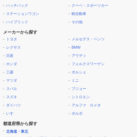
ハッチバック
クーペ・スポーツカー
ステーションワゴン
軽自動車
ハイブリッド
その他
メーカーから探す
トヨタ
メルセデス・ベンツ
レクサス
BMW
日産
アウディ
ホンダ
フォルクスワーゲン
三菱
ポルシェ
マツダ
ミニ
スバル
プジョー
スズキ
シトロエン
ダイハツ
アルファ ロメオ
いすゞ
ボルボ
都道府県から探す
北海道・東北