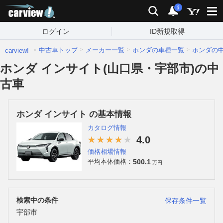
carview!
検索
通知
i
ログイン
ID新規取得
中古車トップ
メーカー一覧
ホンダの車種一覧
ホンダの
carview!
ホンダ インサイト(山口県・宇部市)の中
古車
ホンダ インサイト の基本情報
カタログ情報
4.0
価格相場情報
500.1
平均本体価格：
万円
検索中の条件
保存条件一覧
宇部市