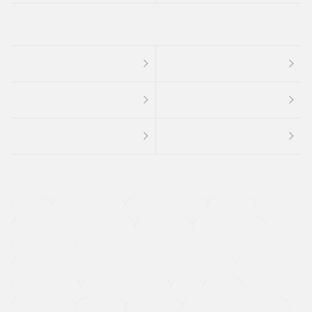
４ＷＤ
定期点検記録簿
ワンオーナーカー
福祉車両
メーカー系販売店取り扱い車
修復歴無し
アルミホイール
寒冷地仕様車
過給機設定モデル（ターボ・スーパーチャージャーなど)
ETC
CDプレーヤー
カーナビゲーション
禁煙車
法定整備付き
保証付き
エアバッグ
ディスチャージドランプ