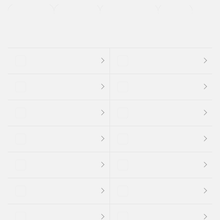
支払総顔あり
クーポンあり
車両品質評価書付
新着車両