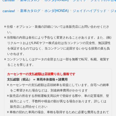
carview!
新車カタログ
ホンダ(HONDA)
ジェイドハイブリッド
ジ
carview!
仕様・オプション・装備の詳細については各販売店にお問い合わせくださ
い。
当情報の内容は各社により予告なく変更されることがあります。また、(株)
リクルートおよびLINEヤフー株式会社は当コンテンツの完全性、無誤謬性
を保証するものではなく、当コンテンツに起因するいかなる損害の責も負
いかねます。
コンテンツもしくはデータの全部または一部を無断で転写、転載、複製す
ることを禁じます。
カーセンサーの支払総額は店頭乗り出し価格です
支払総額（税込） ＝ 車両本体価格＋諸費用
カーセンサーの支払総額は店頭納車を前提にしています。自宅への納車
をご希望された場合などは、別途納車費用がかかります
販売店の所在する所轄運輸支局以外で登録する際や、車の定置場所、登
録月によって、手数料や税金の額が異なる場合があります。詳しくは
販売店にお問合せください
車検の切れた車両の場合、車検を取得するために必要な費用も含まれて