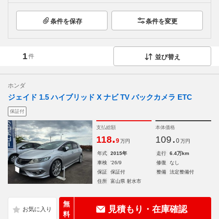
条件を保存
条件を変更
1
件
並び替え
ホンダ
ジェイド 1.5 ハイブリッド X ナビ TV バックカメラ ETC
保証付
支払総額
本体価格
.
.
118
109
9
0
万円
万円
年式
2015年
走行
6.4万km
車検
'26/9
修復
なし
保証
保証付
整備
法定整備付
住所
富山県 射水市
無
見積もり・在庫確認
料