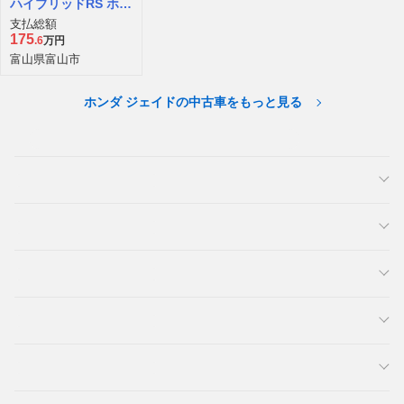
ハイブリッドRS ホン
ダセンシング
支払総額
175
.6
万円
富山県富山市
ホンダ ジェイドの中古車をもっと見る