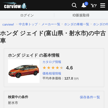
carview!
検索
通知
i
ログイン
ID新規取得
中古車トップ
メーカー一覧
ホンダの車種一覧
ホンダの
carview!
ホンダ ジェイド(富山県・射水市)の中古
車
ホンダ ジェイド の基本情報
カタログ情報
4.6
価格相場情報
127.0
平均本体価格：
万円
検索中の条件
保存条件一覧
射水市