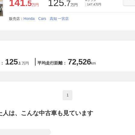
141
125
.5
.7
万円
万円
: 147.4万円
販売店：
Honda Cars 高知 一宮店
125
72,526
：
平均走行距離：
.1
万円
km
1
た人は、こんな中古車も見ています