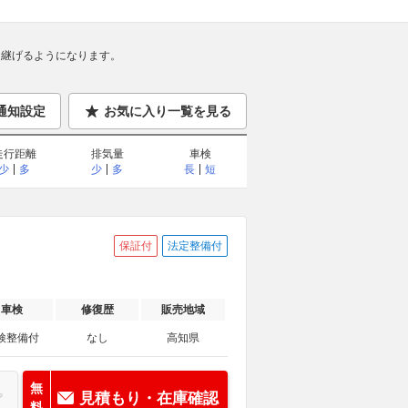
継げるようになります。
通知設定
お気に入り一覧を見る
走行距離
排気量
車検
少
多
少
多
長
短
保証付
法定整備付
車検
修復歴
販売地域
検整備付
なし
高知県
無
見積もり・在庫確認
料