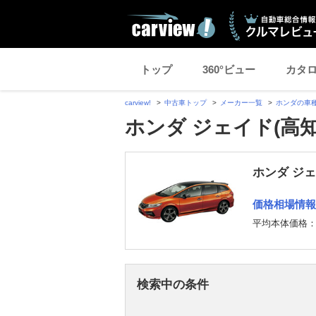
トップ
360°ビュー
カタ
carview!
中古車トップ
メーカー一覧
ホンダの車
ホンダ ジェイド(高
ホンダ ジ
価格相場情報
平均本体価格
検索中の条件