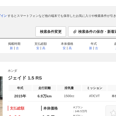
ログイン
するとスマートフォンなど他の端末でも保存したお気に入りや検索条件が引き
検索条件変更
検索条件の保存・新着
掲載時期
支払総額
本体価格
年式
新
古
安
高
安
高
新
古
ホンダ
ジェイド 1.5 RS
年式
走行距離
排気量
ミッション
2015年
6.9万km
1500cc
AT/CVT
車
Aプラン
支払総額
本体価格
: 146.5万円
Bプラン