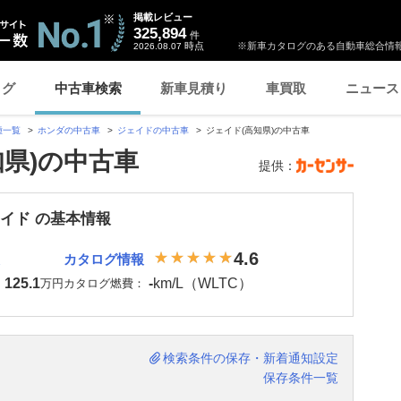
掲載レビュー
325,894
件
時点
※新車カタログのある自動車総合情報
2026.08.07
ログ
中古車検索
新車見積り
車買取
ニュース
種一覧
ホンダの中古車
ジェイドの中古車
ジェイド(高知県)の中古車
知県)の中古車
提供：
ェイド の基本情報
4.6
カタログ情報
125.1
-
km/L（WLTC）
：
万円
カタログ燃費：
検索条件の保存・新着通知設定
保存条件一覧