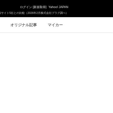
ログイン
[
新規取得
]
Yahoo! JAPAN
サイト5社との比較（2026年2月株式会社プラグ調べ）
オリジナル記事
マイカー