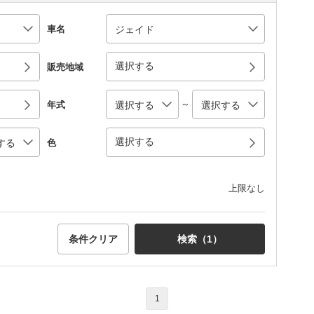
車名
選択する
販売地域
～
年式
選択する
色
上限なし
条件クリア
検索（
1
）
1