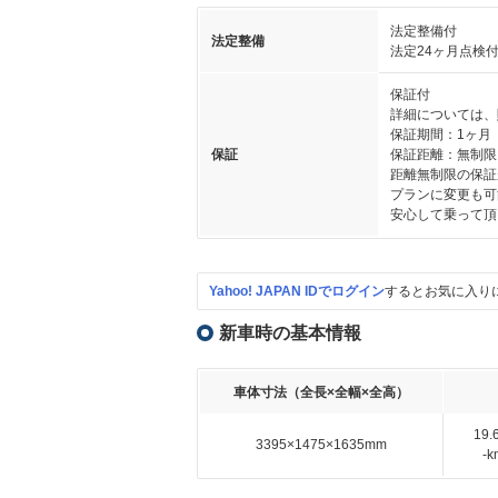
法定整備付
法定整備
法定24ヶ月点検
保証付
詳細については、
保証期間：1ヶ月
保証
保証距離：無制限
距離無制限の保証
プランに変更も可
安心して乗って頂
Yahoo! JAPAN IDでログイン
するとお気に入り
新車時の基本情報
車体寸法（全長×全幅×全高）
19
3395×1475×1635mm
-