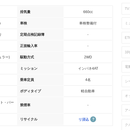
TV:
排気量
660cc
m
車検
車検整備付
ミ
り
定期点検記録簿
-
ET
正規輸入車
-
3
ュラー)
駆動方式
2WD
電
ミッション
インパネ4AT
乗車定員
4名
シ
ボディタイプ
軽自動車
オ
ト・パー
禁煙車
-
ア
リサイクル
リ済込
ク