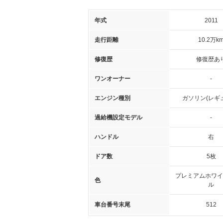
年式
2011
走行距離
10.2万k
修復歴
修復歴あ
ワンオーナー
-
エンジン種別
ガソリン(レギ
過給機設定モデル
-
ハンドル
右
ドア数
5枚
プレミアムホワイ
色
ル
車台番号末尾
512