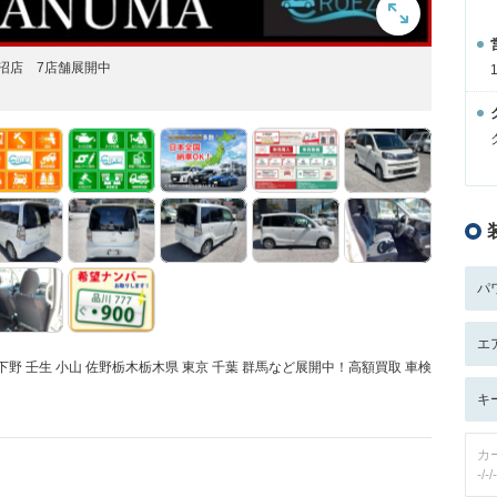
沼店 7店舗展開中
パ
エ
川 下野 壬生 小山 佐野栃木栃木県 東京 千葉 群馬など展開中！高額買取 車検
キ
カ
-/-/-