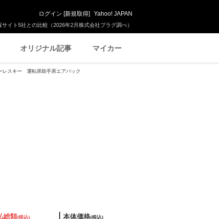
ログイン
[
新規取得
]
Yahoo! JAPAN
サイト5社との比較（2026年2月株式会社プラグ調べ）
オリジナル記事
マイカー
 キーレスキー 運転席助手席エアバック
払総額
本体価格
(税込)
(税込)