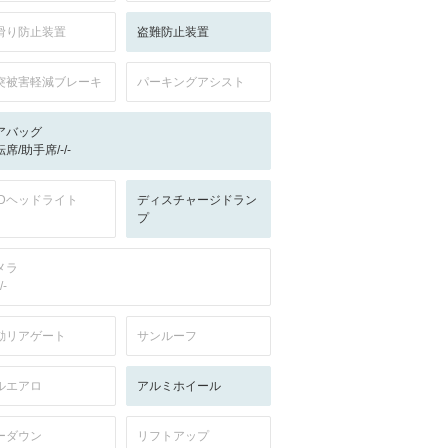
滑り防止装置
盗難防止装置
突被害軽減ブレーキ
パーキングアシスト
アバッグ
席/助手席/-/-
EDヘッドライト
ディスチャージドラン
プ
メラ
/-
動リアゲート
サンルーフ
ルエアロ
アルミホイール
ーダウン
リフトアップ