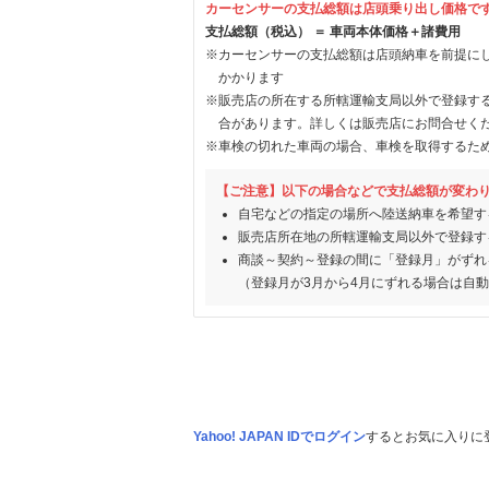
カーセンサーの支払総額は店頭乗り出し価格で
支払総額（税込） ＝ 車両本体価格＋諸費用
※カーセンサーの支払総額は店頭納車を前提に
かかります
※販売店の所在する所轄運輸支局以外で登録す
合があります。詳しくは販売店にお問合せく
※車検の切れた車両の場合、車検を取得するた
【ご注意】以下の場合などで支払総額が変わ
自宅などの指定の場所へ陸送納車を希望す
販売店所在地の所轄運輸支局以外で登録す
商談～契約～登録の間に「登録月」がずれ
（登録月が3月から4月にずれる場合は自
Yahoo! JAPAN IDでログイン
するとお気に入りに