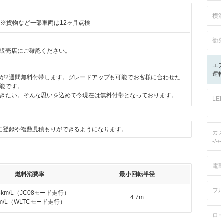
横
付※貨物など一部車両は12ヶ月点検
衝
販売店にご確認ください。
エ
運転
が2週間無料付帯します。グレードアップも可能でお客様に合わせた
能です。
きたい。そんな思いを込めて今現在は無料付帯となっております。
L
に登録や複数見積もりができるようになります。
カ
-/-/-
電
燃料消費率
最小回転半径
フ
.6km/L（JC08モード走行）
4.7m
km/L（WLTCモード走行）
ロ