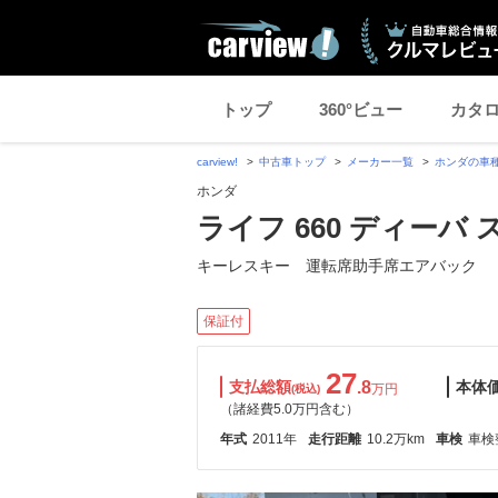
トップ
360°ビュー
カタ
carview!
中古車トップ
メーカー一覧
ホンダの車
ホンダ
ライフ 660 ディーバ
キーレスキー 運転席助手席エアバック
保証付
27
支払総額
.8
本体
万円
(税込)
（諸経費5.0万円含む）
年式
2011年
走行距離
10.2万km
車検
車検