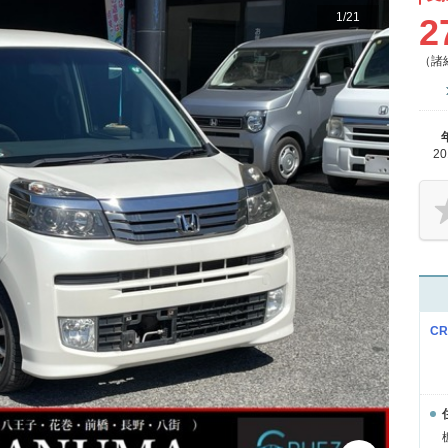
1
/
21
2
（諸
2
C