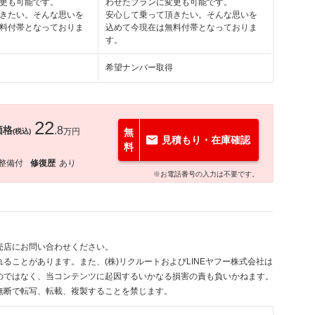
更も可能です。
わせたプランに変更も可能です。
きたい。そんな思いを
安心して乗って頂きたい。そんな思いを
料付帯となっておりま
込めて今現在は無料付帯となっておりま
す。
希望ナンバー取得
22
価格
.8
万円
無
(税込)
見積もり・在庫確認
料
整備付
修復歴
あり
※お電話番号の入力は不要です。
売店にお問い合わせください。
ることがあります。また、(株)リクルートおよびLINEヤフー株式会社は
のではなく、当コンテンツに起因するいかなる損害の責も負いかねます。
無断で転写、転載、複製することを禁じます。