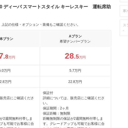
60 ディーバ スマートスタイル キーレスキー 運転席助
寒
。上記の仕様・オプション・装備もご確認ください。
ス
-
Aプラン
本プラン
希望ナンバープラン
7
28
.8
.5
万円
万円
5
.0
万円
5
.7
万円
2
.8
万円
22
.8
万円
保証付
販売店にご確認くださ
詳細については、販売店にご確認くださ
い。
保証期間：2ヶ月
保証距離：無制限
が2週間無料付帯しま
距離無制限の保証が2週間無料付帯しま
プも可能でお客様に合
す。グレードアップも可能でお客様に合