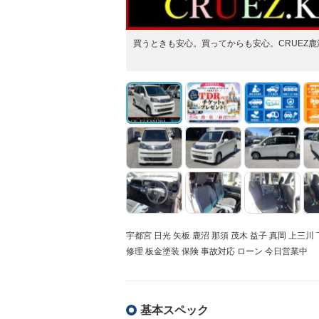
買うときも安心。買ってからも安心。CRUEZ鹿
宇都宮 日光 矢板 鹿沼 那須 茂木 益子 真岡 上三
修理 板金塗装 保険 事故対応 ローン 今日営業中
基本スペック