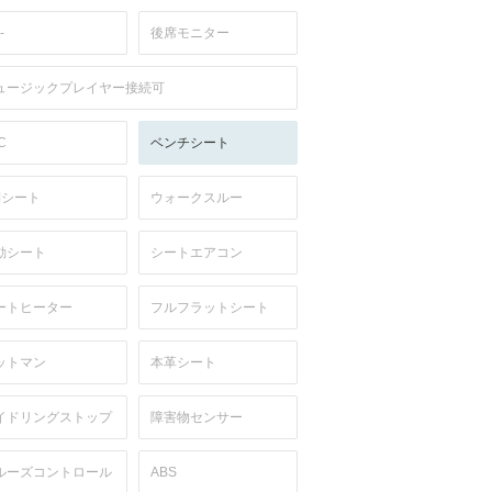
-
後席モニター
ュージックプレイヤー接続可
C
ベンチシート
列シート
ウォークスルー
動シート
シートエアコン
ートヒーター
フルフラットシート
ットマン
本革シート
イドリングストップ
障害物センサー
ルーズコントロール
ABS