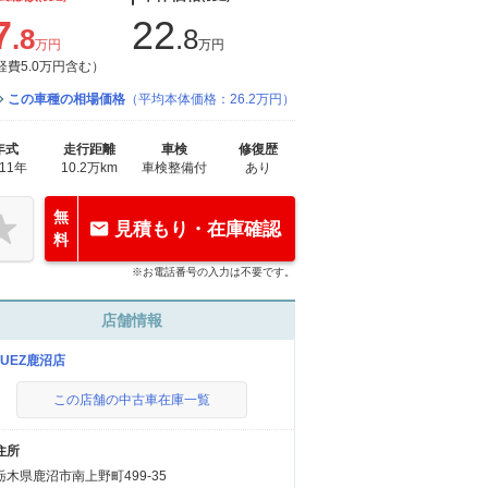
7
22
.8
.8
万円
万円
経費5.0万円含む）
この車種の相場価格
（平均本体価格：26.2万円）
年式
走行距離
車検
修復歴
011年
10.2万km
車検整備付
あり
無
見積もり・在庫確認
料
※お電話番号の入力は不要です。
店舗情報
RUEZ鹿沼店
この店舗の中古車在庫一覧
住所
栃木県鹿沼市南上野町499-35