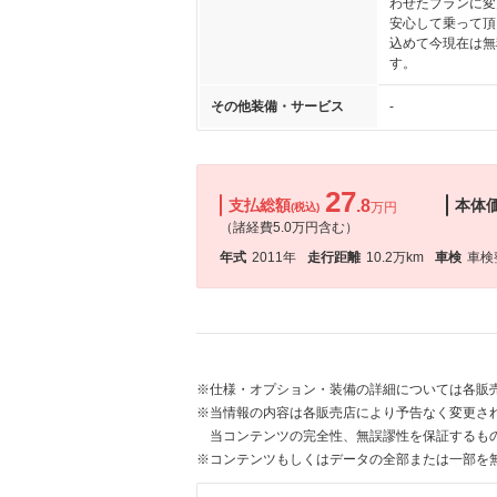
わせたプランに変
安心して乗って頂
込めて今現在は無
す。
その他装備・サービス
-
27
支払総額
.8
本体
万円
(税込)
（諸経費5.0万円含む）
年式
2011年
走行距離
10.2万km
車検
車検
※仕様・オプション・装備の詳細については各販
※当情報の内容は各販売店により予告なく変更され
当コンテンツの完全性、無誤謬性を保証するも
※コンテンツもしくはデータの全部または一部を