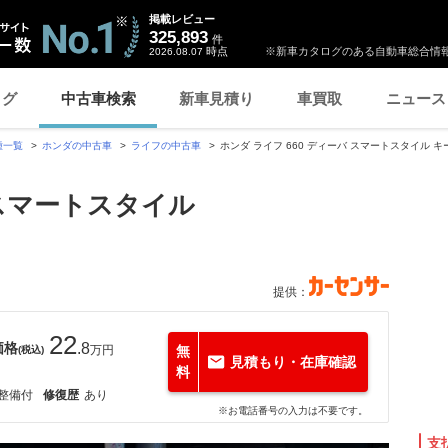
掲載レビュー
325,893
件
時点
※新車カタログのある自動車総合情報
2026.08.07
ログ
中古車検索
新車見積り
車買取
ニュース
種一覧
ホンダの中古車
ライフの中古車
ホンダ ライフ 660 ディーバ スマートスタイル
 スマートスタイル
提供：
22
価格
.8
万円
無
(税込)
見積もり・在庫確認
料
整備付
修復歴
あり
※お電話番号の入力は不要です。
支