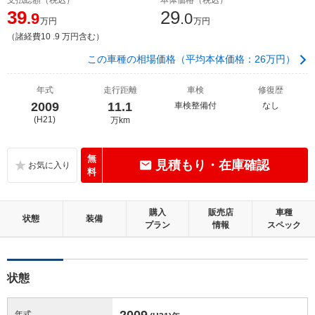
39
29
.9
.0
万円
万円
（諸経費10 .9 万円含む）
この車種の相場価格（平均本体価格：26万円）
年式
走行距離
車検
修復歴
2009
11.1
車検整備付
なし
(H21)
万km
無
見積もり・在庫確認
料
購入
販売店
車種
状態
装備
プラン
情報
スペック
状態
2009
年式