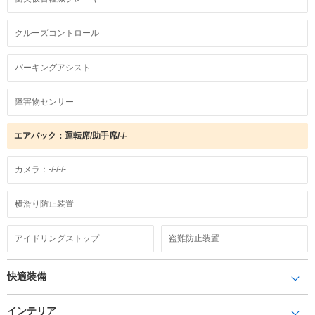
クルーズコントロール
パーキングアシスト
障害物センサー
エアバック：運転席/助手席/-/-
カメラ：-/-/-/-
横滑り防止装置
アイドリングストップ
盗難防止装置
快適装備
インテリア