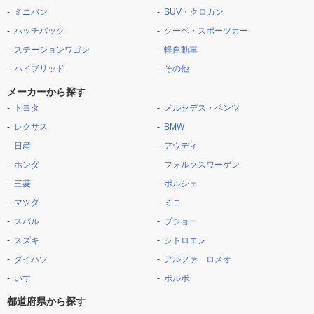
ミニバン
SUV・クロカン
ハッチバック
クーペ・スポーツカー
ステーションワゴン
軽自動車
ハイブリッド
その他
メーカーから探す
トヨタ
メルセデス・ベンツ
レクサス
BMW
日産
アウディ
ホンダ
フォルクスワーゲン
三菱
ポルシェ
マツダ
ミニ
スバル
プジョー
スズキ
シトロエン
ダイハツ
アルファ ロメオ
いすゞ
ボルボ
都道府県から探す