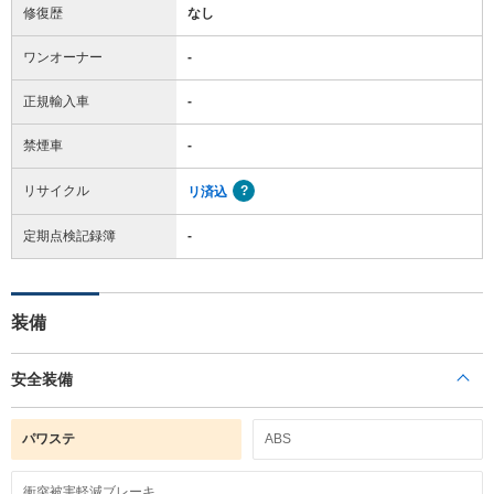
修復歴
なし
ワンオーナー
-
正規輸入車
-
禁煙車
-
リサイクル
リ済込
定期点検記録簿
-
装備
安全装備
パワステ
ABS
衝突被害軽減ブレーキ