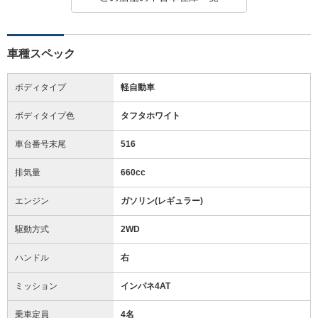
車種スペック
ボディタイプ
軽自動車
ボディタイプ色
タフタホワイト
車台番号末尾
516
排気量
660cc
エンジン
ガソリン(レギュラー)
駆動方式
2WD
ハンドル
右
ミッション
インパネ4AT
乗車定員
4名