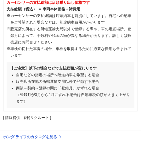
カーセンサーの支払総額は店頭乗り出し価格です
支払総額（税込） ＝ 車両本体価格＋諸費用
※カーセンサーの支払総額は店頭納車を前提にしています。自宅への納車
をご希望された場合などは、別途納車費用がかかります
※販売店の所在する所轄運輸支局以外で登録する際や、車の定置場所、登
録月によって、手数料や税金の額が異なる場合があります。詳しくは販
売店にお問合せください
※車検の切れた車両の場合、車検を取得するために必要な費用も含まれて
います
【ご注意】以下の場合などで支払総額が変わります
自宅などの指定の場所へ陸送納車を希望する場合
販売店所在地の所轄運輸支局以外で登録する場合
商談～契約～登録の間に「登録月」がずれる場合
（登録月が3月から4月にずれる場合は自動車税の額が大きく上がり
ます）
[ 情報提供：(株)リクルート ]
ホンダ ライフのカタログを見る