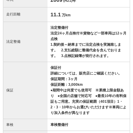
(H21)
年
11.1
走行距離
万km
法定整備付
法定24ヶ月点検付※貨物など一部車両は12ヶ月
点検
法定整備
1.契約後～納車までに法定点検を実施致しま
す。 2.支払総額に整備代金を含んでおりま
す。 3.点検記録簿が発行されます。
保証付
詳細については、販売店にご確認ください。
保証期間：3ヶ月
保証距離：3,000km
保証
●期間中は何度でも使用可 ※累積上限金額あ
り ●全国の店舗で対応可 ●最長10年の有料保
証もご用意。充実の保証範囲（401項目）1・
2・3・10年からお選びいただけます※車両によ
り加入条件が異なります
車検
車検整備付