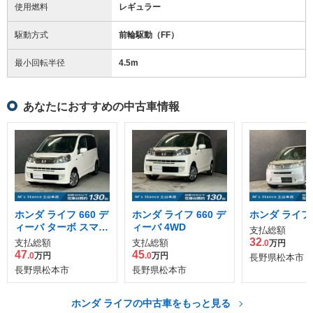
使用燃料
レギュラー
駆動方式
前輪駆動（FF）
最小回転半径
4.5
m
あなたにおすすめの中古車情報
ホンダ ライフ 660 デ
ホンダ ライフ 660 デ
ホンダ ライフ 6
ィーバ ターボ スマー
ィーバ 4WD
支払総額
トスタイル 4WD
32
支払総額
支払総額
.0
万円
47
45
.0
万円
.0
万円
長野県松本市
長野県松本市
長野県松本市
ホンダ ライフの中古車をもっと見る