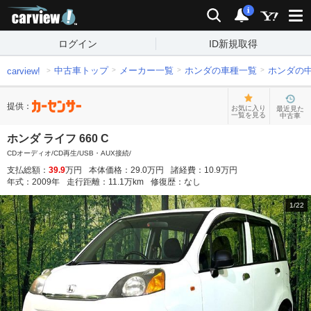
carview!
検索
通知
i
ログイン
ID新規取得
中古車トップ
メーカー一覧
ホンダの車種一覧
ホンダの
carview!
提供：
お気に入り
最近見た
一覧を見る
中古車
ホンダ ライフ 660 C
CDオーディオ/CD再生/USB・AUX接続/
支払総額：
39.9
万円
本体価格：
29.0
万円
諸経費：
10.9
万円
年式：
2009
年
走行距離：
11.1
万km
修復歴：
なし
1
/
22