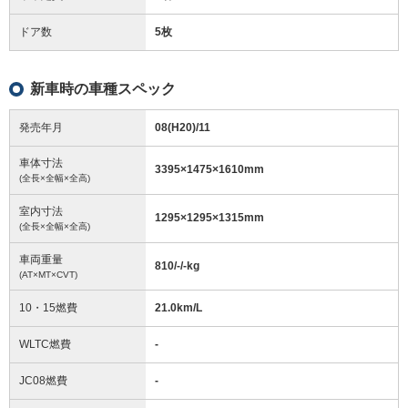
ドア数
5枚
新車時の車種スペック
発売年月
08(H20)/11
車体寸法
3395
×
1475
×
1610
mm
(全長×全幅×全高)
室内寸法
1295
×
1295
×
1315
mm
(全長×全幅×全高)
車両重量
810/-/-
kg
(AT×MT×CVT)
10・15燃費
21.0km/L
WLTC燃費
-
JC08燃費
-