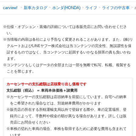
新車カタログ
ホンダ(HONDA)
ライフ
ライフの中古車
carview!
※仕様・オプション・装備の詳細については各販売店にお問い合わせくださ
い。
※当情報の内容は各社により予告なく変更されることがあります。また、(株)リ
クルートおよびLINEヤフー株式会社は当コンテンツの完全性、無誤謬性を保
証するものではなく、当コンテンツに起因するいかなる損害の責も負いかね
ます。
※コンテンツもしくはデータの全部または一部を無断で転写、転載、複製する
ことを禁じます。
カーセンサーの支払総額は店頭乗り出し価格です
支払総額（税込） ＝ 車両本体価格＋諸費用
※カーセンサーの支払総額は店頭納車を前提にしています。自宅への納車
をご希望された場合などは、別途納車費用がかかります
※販売店の所在する所轄運輸支局以外で登録する際や、車の定置場所、登
録月によって、手数料や税金の額が異なる場合があります。詳しくは販
売店にお問合せください
※車検の切れた車両の場合、車検を取得するために必要な費用も含まれて
います