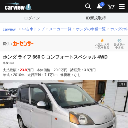
carview!
検索
通知
i
ログイン
ID新規取得
中古車トップ
メーカー一覧
ホンダの車種一覧
ホンダの
carview!
提供：
お気に入り
最近見た
一覧を見る
中古車
ホンダ ライフ 660 C コンフォートスペシャル 4WD
車検2年/
支払総額：
23.8
万円
本体価格：
20.0
万円
諸経費：
3.8
万円
年式：
2010
年
走行距離：
7.1
万km
修復歴：
なし
1
/
13