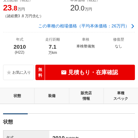
23
20
.8
.0
万円
万円
（諸経費3 .8 万円含む）
この車種の相場価格（平均本体価格：26万円）
年式
走行距離
車検
修復歴
2010
7.1
車検整備無
なし
(H22)
万km
無
見積もり・在庫確認
料
販売店
車種
状態
装備
情報
スペック
状態
2010
年式