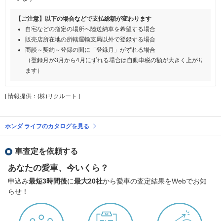
【ご注意】以下の場合などで支払総額が変わります
自宅などの指定の場所へ陸送納車を希望する場合
販売店所在地の所轄運輸支局以外で登録する場合
商談～契約～登録の間に「登録月」がずれる場合
（登録月が3月から4月にずれる場合は自動車税の額が大きく上がり
ます）
[ 情報提供：(株)リクルート ]
ホンダ ライフのカタログを見る
車査定を依頼する
あなたの愛車、今いくら？
申込み
最短3時間後
に
最大20社
から愛車の査定結果をWebでお知
らせ！