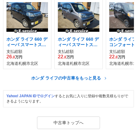
ホンダ ライフ 660 デ
ホンダ ライフ 660 デ
ホンダ ライフ 6
ィーバ スマートスタ
ィーバ スマートスタ
コンフォート
イル 4WD
イル 4WD
ャル 4WD
支払総額
支払総額
支払総額
26
22
22
.8
万円
.8
万円
.8
万円
北海道札幌市北区
北海道札幌市北区
北海道札幌市北
ホンダ ライフの中古車をもっと見る
Yahoo! JAPAN IDでログイン
するとお気に入りに登録や複数見積もりがで
きるようになります。
中古車トップへ