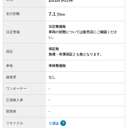
(H22)
年
7.1
走行距離
万km
法定整備無
法定整備
車両の状態については販売店にご確認くださ
い。
保証無
保証
無償・有償保証とも無となります。
車検
車検整備無
修復歴
なし
ワンオーナー
-
正規輸入車
-
禁煙車
-
リサイクル
リ済込