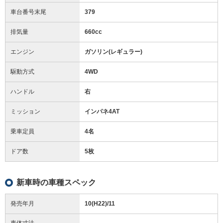
車台番号末尾
379
排気量
660cc
エンジン
ガソリン(レギュラー)
駆動方式
4WD
ハンドル
右
ミッション
インパネ4AT
乗車定員
4名
ドア数
5枚
新車時の車種スペック
発売年月
10(H22)/11
車体寸法