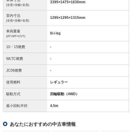
3395
×
1475
×
1630
mm
(全長×全幅×全高)
室内寸法
1295
×
1295
×
1315
mm
(全長×全幅×全高)
車両重量
0/-/-
kg
(AT×MT×CVT)
10・15燃費
-
WLTC燃費
-
JC08燃費
-
使用燃料
レギュラー
駆動方式
四輪駆動（4WD）
最小回転半径
4.5
m
あなたにおすすめの中古車情報