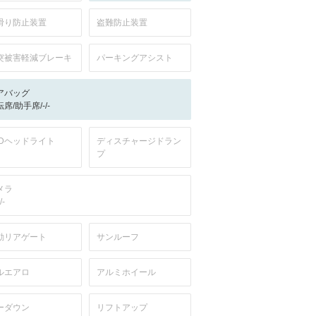
滑り防止装置
盗難防止装置
突被害軽減ブレーキ
パーキングアシスト
アバッグ
席/助手席/-/-
EDヘッドライト
ディスチャージドラン
プ
メラ
/-
動リアゲート
サンルーフ
ルエアロ
アルミホイール
ーダウン
リフトアップ