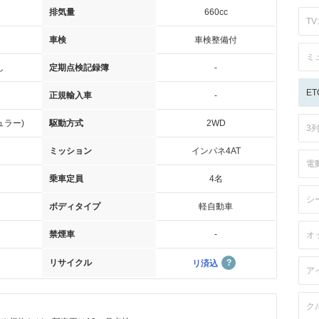
排気量
660cc
TV:
車検
車検整備付
ミ
し
定期点検記録簿
-
ET
正規輸入車
-
ュラー)
駆動方式
2WD
3
ミッション
インパネ4AT
電
乗車定員
4名
シ
ボディタイプ
軽自動車
禁煙車
-
オ
リサイクル
リ済込
ア
ク