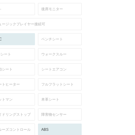
-
後席モニター
ュージックプレイヤー接続可
C
ベンチシート
列シート
ウォークスルー
動シート
シートエアコン
ートヒーター
フルフラットシート
ットマン
本革シート
イドリングストップ
障害物センサー
ルーズコントロール
ABS