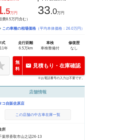
1
33
.5
.0
万円
万円
経費8.5万円含む）
この車種の相場価格
（平均本体価格：26.0万円）
年式
走行距離
車検
修復歴
011年
6.5万km
車検整備付
なし
無
見積もり・在庫確認
料
※お電話番号の入力は不要です。
店舗情報
タコ自販佐原店
この店舗の中古車在庫一覧
住所
千葉県香取市山之辺26-13