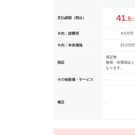
41
.5
支払総額（税込）
万
※内：諸費用
8
.5
万円
※内：本体価格
33
.0
万円
保証無
保証
無償・有償保証と
なります。
その他装備・サービス
-
補足
-