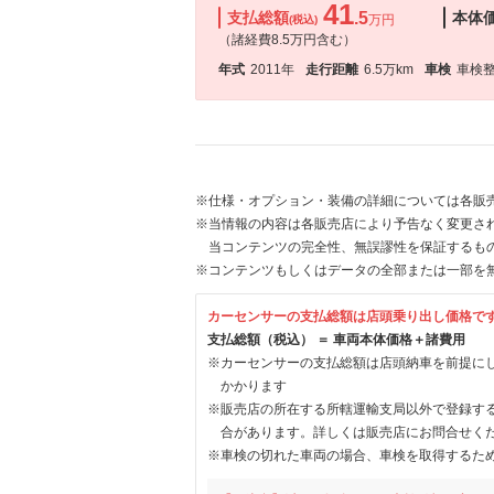
41
支払総額
.5
本体
万円
(税込)
（諸経費8.5万円含む）
年式
2011年
走行距離
6.5万km
車検
車検
※仕様・オプション・装備の詳細については各販
※当情報の内容は各販売店により予告なく変更され
当コンテンツの完全性、無誤謬性を保証するも
※コンテンツもしくはデータの全部または一部を
カーセンサーの支払総額は店頭乗り出し価格で
支払総額（税込） ＝ 車両本体価格＋諸費用
※カーセンサーの支払総額は店頭納車を前提に
かかります
※販売店の所在する所轄運輸支局以外で登録す
合があります。詳しくは販売店にお問合せく
※車検の切れた車両の場合、車検を取得するた