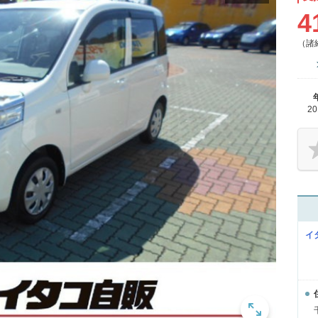
4
（諸
2
イ