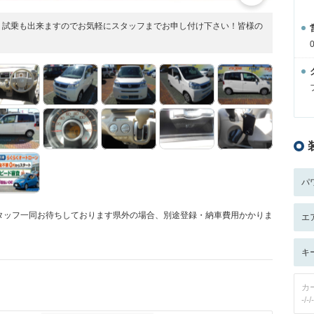
！試乗も出来ますのでお気軽にスタッフまでお申し付け下さい！皆様の
パ
タッフ一同お待ちしております県外の場合、別途登録・納車費用かかりま
エ
キ
カ
-/-/-