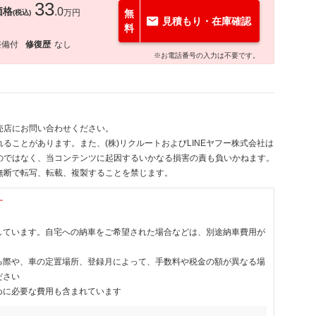
33
価格
.0
万円
無
(税込)
見積もり・在庫確認
料
整備付
修復歴
なし
※お電話番号の入力は不要です。
売店にお問い合わせください。
ることがあります。また、(株)リクルートおよびLINEヤフー株式会社は
のではなく、当コンテンツに起因するいかなる損害の責も負いかねます。
無断で転写、転載、複製することを禁じます。
す
しています。自宅への納車をご希望された場合などは、別途納車費用が
る際や、車の定置場所、登録月によって、手数料や税金の額が異なる場
ださい
めに必要な費用も含まれています