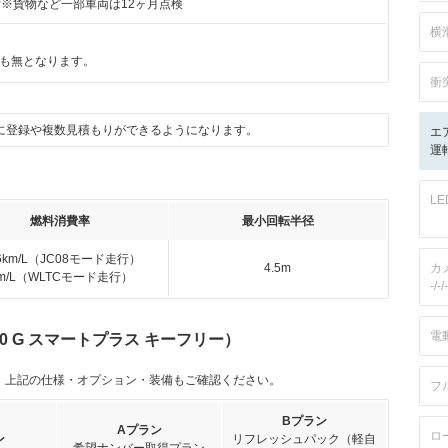
付※貨物など一部車両は12ヶ月点検
横
も無となります。
衝
に登録や複数見積もりができるようになります。
エ
運転
L
燃料消費率
最小回転半径
.6km/L（JC08モード走行）
4.5m
カ
km/L（WLTCモード走行）
-/-/-
電
0 G スマートプラス キーフリー）
。上記の仕様・オプション・装備もご確認ください。
フ
Bプラン
Aプラン
ロ
ン
リフレッシュパック（軽自