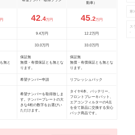
希望ナンバー取得プラン
動車）
寒
42
45
.4
.2
円
万円
万円
ス
-
9
.4
万円
12
.2
万円
33
.0
万円
33
.0
万円
保証無
保証無
も無と
無償・有償保証とも無とな
無償・有償保証とも無とな
ります。
ります。
希望ナンバー申請
リフレッシュパック
タイヤ4本、バッテリー、
希望ナンバーを取得致しま
フロントブレーキパット、
す。ナンバープレートの大
エアコンフィルターの4点
きな4桁の数字をお選びい
を全て新品に交換する安心
ただけます。
パック商品です。