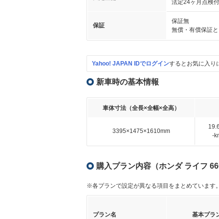
法定24ヶ月点検
保証無
保証
無償・有償保証と
Yahoo! JAPAN IDでログイン
するとお気に入り
新車時の基本情報
車体寸法（全長×全幅×全高）
19
3395×1475×1610mm
-
購入プラン内容（ホンダ ライフ 66
※各プランで設定が異なる項目をまとめています
プラン名
基本プラ