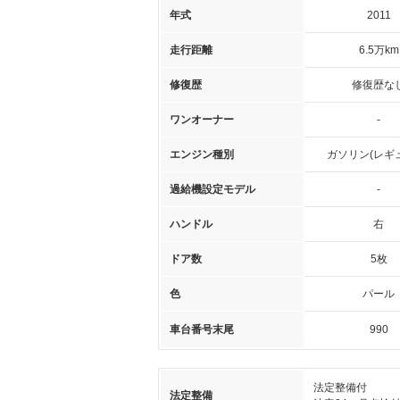
年式
2011
走行距離
6.5万km
修復歴
修復歴な
ワンオーナー
-
エンジン種別
ガソリン(レギ
過給機設定モデル
-
ハンドル
右
ドア数
5枚
色
パール
車台番号末尾
990
法定整備付
法定整備