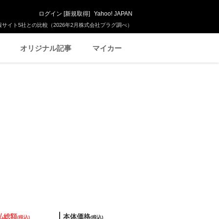
ログイン
[
新規取得
]
Yahoo! JAPAN
サイト5社との比較（2026年2月株式会社プラグ調べ）
オリジナル記事
マイカー
払総額
本体価格
(税込)
(税込)