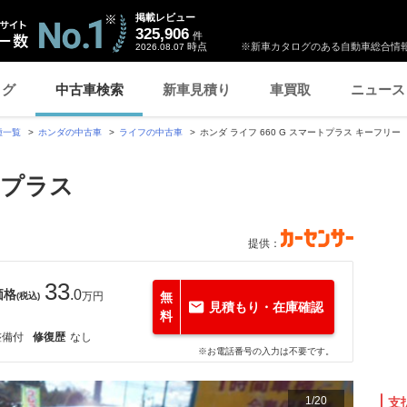
掲載レビュー
325,906
件
時点
※新車カタログのある自動車総合情報
2026.08.07
ログ
中古車検索
新車見積り
車買取
ニュース
種一覧
ホンダの中古車
ライフの中古車
ホンダ ライフ 660 G スマートプラス キーフリー
トプラス
提供：
33
価格
.0
万円
無
(税込)
見積もり・在庫確認
料
整備付
修復歴
なし
※お電話番号の入力は不要です。
1
/
20
支