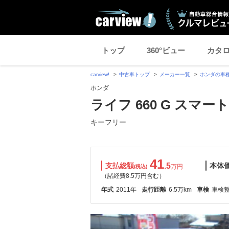
トップ
360°ビュー
カタ
carview!
中古車トップ
メーカー一覧
ホンダの車
ホンダ
ライフ 660 G スマー
キーフリー
41
支払総額
.5
本体
万円
(税込)
（諸経費8.5万円含む）
年式
2011年
走行距離
6.5万km
車検
車検