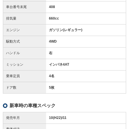
車台番号末尾
408
排気量
660cc
エンジン
ガソリン(レギュラー)
駆動方式
4WD
ハンドル
右
ミッション
インパネ4AT
乗車定員
4名
ドア数
5枚
新車時の車種スペック
発売年月
10(H22)/11
車体寸法