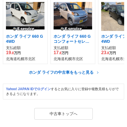
ホンダ ライフ 660 G
ホンダ ライフ 660 G
ホンダ ライフ 6
4WD
コンフォートセレク
4WD
ト 4WD
支払総額
支払総額
支払総額
19
17
23
.8
万円
.8
万円
.8
万円
北海道札幌市北区
北海道札幌市北区
北海道札幌市北
ホンダ ライフの中古車をもっと見る
Yahoo! JAPAN IDでログイン
するとお気に入りに登録や複数見積もりがで
きるようになります。
中古車トップへ