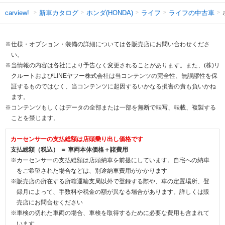
新車カタログ
ホンダ(HONDA)
ライフ
ライフの中古車
carview!
※仕様・オプション・装備の詳細については各販売店にお問い合わせくださ
い。
※当情報の内容は各社により予告なく変更されることがあります。また、(株)リ
クルートおよびLINEヤフー株式会社は当コンテンツの完全性、無誤謬性を保
証するものではなく、当コンテンツに起因するいかなる損害の責も負いかね
ます。
※コンテンツもしくはデータの全部または一部を無断で転写、転載、複製する
ことを禁じます。
カーセンサーの支払総額は店頭乗り出し価格です
支払総額（税込） ＝ 車両本体価格＋諸費用
※カーセンサーの支払総額は店頭納車を前提にしています。自宅への納車
をご希望された場合などは、別途納車費用がかかります
※販売店の所在する所轄運輸支局以外で登録する際や、車の定置場所、登
録月によって、手数料や税金の額が異なる場合があります。詳しくは販
売店にお問合せください
※車検の切れた車両の場合、車検を取得するために必要な費用も含まれて
います