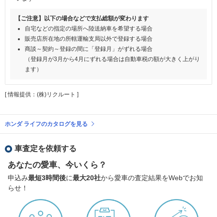
【ご注意】以下の場合などで支払総額が変わります
自宅などの指定の場所へ陸送納車を希望する場合
販売店所在地の所轄運輸支局以外で登録する場合
商談～契約～登録の間に「登録月」がずれる場合
（登録月が3月から4月にずれる場合は自動車税の額が大きく上がり
ます）
[ 情報提供：(株)リクルート ]
ホンダ ライフのカタログを見る
車査定を依頼する
あなたの愛車、今いくら？
申込み
最短3時間後
に
最大20社
から愛車の査定結果をWebでお知
らせ！