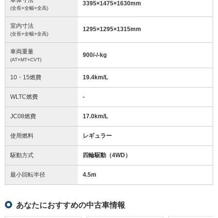
3395
×
1475
×
1630
mm
(全長×全幅×全高)
室内寸法
1295
×
1295
×
1315
mm
(全長×全幅×全高)
車両重量
900/-/-
kg
(AT×MT×CVT)
10・15燃費
19.4km/L
WLTC燃費
-
JC08燃費
17.0km/L
使用燃料
レギュラー
駆動方式
四輪駆動（4WD）
最小回転半径
4.5
m
あなたにおすすめの中古車情報