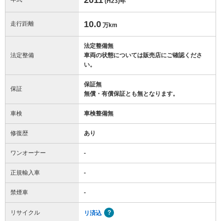
(H23)
年
10.0
走行距離
万km
法定整備無
法定整備
車両の状態については販売店にご確認くださ
い。
保証無
保証
無償・有償保証とも無となります。
車検
車検整備無
修復歴
あり
ワンオーナー
-
正規輸入車
-
禁煙車
-
リサイクル
リ済込