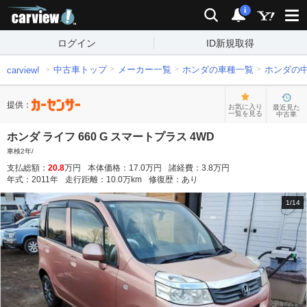
carview!
検索
通知
i
ログイン
ID新規取得
中古車トップ
メーカー一覧
ホンダの車種一覧
ホンダの
carview!
提供：
お気に入り
最近見た
一覧を見る
中古車
ホンダ ライフ 660 G スマートプラス 4WD
車検2年/
支払総額：
20.8
万円
本体価格：
17.0
万円
諸経費：
3.8
万円
年式：
2011
年
走行距離：
10.0
万km
修復歴：
あり
1
/
14