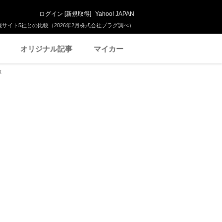
ログイン
[
新規取得
]
Yahoo! JAPAN
サイト5社との比較（2026年2月株式会社プラグ調べ）
オリジナル記事
マイカー
車