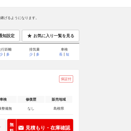
継げるようになります。
通知設定
お気に入り一覧を見る
走行距離
排気量
車検
少
多
少
多
長
短
保証付
車検
修復歴
販売地域
検整備無
なし
島根県
無
見積もり・在庫確認
料