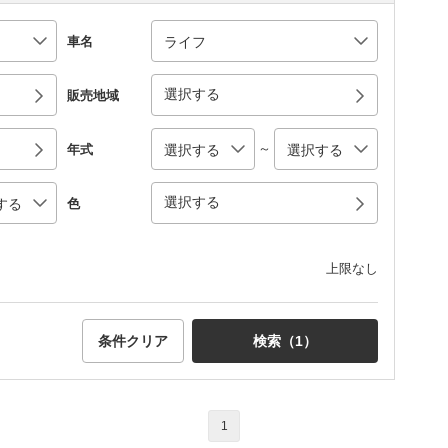
車名
選択する
販売地域
～
年式
選択する
色
上限なし
条件クリア
検索（
1
）
1