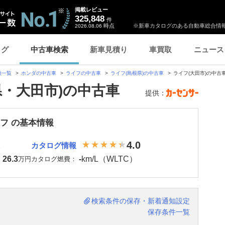
掲載レビュー
325,848
件
時点
※新車カタログのある自動車総合情報
2026.08.06
ログ
中古車検索
新車見積り
車買取
ニュース
種一覧
ホンダの中古車
ライフの中古車
ライフ(島根県)の中古車
ライフ(大田市)の中古
県・大田市)の中古車
提供：
イフ の基本情報
4.0
カタログ情報
26.3
-
km/L（WLTC）
：
万円
カタログ燃費：
検索条件の保存・新着通知設定
保存条件一覧