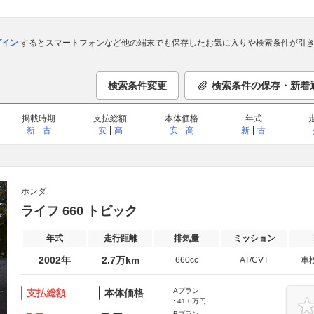
ログイン
するとスマートフォンなど他の端末でも保存したお気に入りや検索条件が引き
検索条件変更
検索条件の保存・新着
掲載時期
支払総額
本体価格
年式
新
古
安
高
安
高
新
古
ホンダ
ライフ 660 トピック
年式
走行距離
排気量
ミッション
2002年
2.7万km
660cc
AT/CVT
車
Aプラン
支払総額
本体価格
: 41.0万円
Bプラン