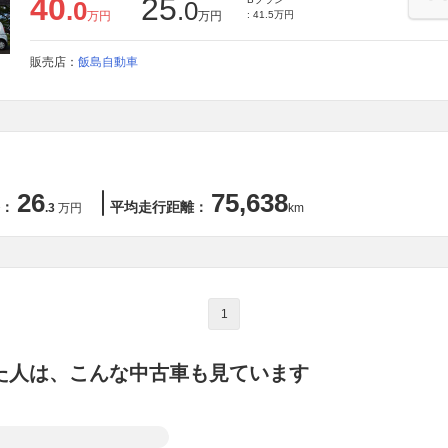
40
25
.0
.0
万円
万円
: 41.5万円
販売店：
飯島自動車
26
75,638
：
平均走行距離：
.3
万円
km
1
た人は、こんな中古車も見ています