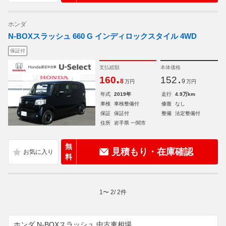
ホンダ
N-BOXスラッシュ 660 G インディロックスタイル 4WD
保証付
支払総額
本体価格
.
.
160
152
8
9
万円
万円
年式
2019年
走行
4.9万km
車検
車検整備付
修復
なし
保証
保証付
整備
法定整備付
住所
岩手県 一関市
無
見積もり・在庫確認
料
1
〜
2
/
2
件
ホンダ N-BOXスラッシュ 中古車相場