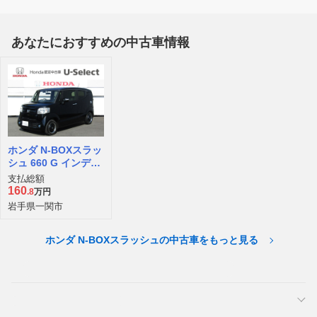
あなたにおすすめの中古車情報
ホンダ N-BOXスラッ
シュ 660 G インディ
ロックスタイル 4WD
支払総額
160
.8
万円
岩手県一関市
ホンダ N-BOXスラッシュの中古車をもっと見る