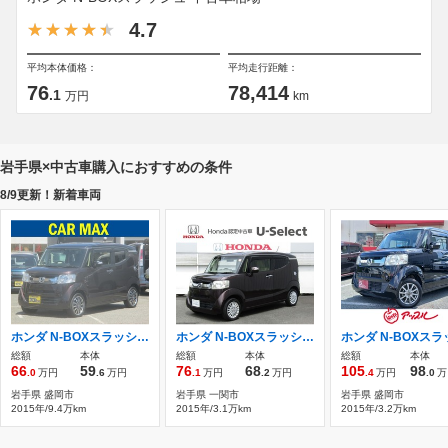
4.7
平均本体価格：
平均走行距離：
76
78,414
.1
万円
km
岩手県×中古車購入におすすめの条件
8/9更新！新着車両
ホンダ N-BOXスラッシュ 660 X ターボパッケージ 4WD シティブレーキ パドルシフト
ホンダ N-BOXスラッシュ 660 G Aパッケージ 4WD
総額
本体
総額
本体
総額
本体
66
59
76
68
105
98
.0
万円
.6
万円
.1
万円
.2
万円
.4
万円
.0
万
岩手県 盛岡市
岩手県 一関市
岩手県 盛岡市
2015年/9.4万km
2015年/3.1万km
2015年/3.2万km