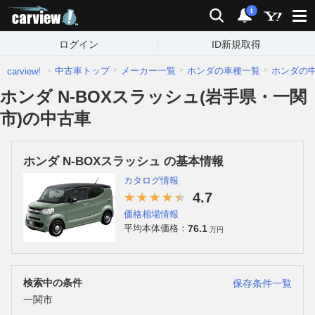
carview!
検索
通知
i
ログイン
ID新規取得
中古車トップ
メーカー一覧
ホンダの車種一覧
ホンダの
carview!
ホンダ N-BOXスラッシュ(岩手県・一関
市)の中古車
ホンダ N-BOXスラッシュ の基本情報
カタログ情報
4.7
価格相場情報
76.1
平均本体価格：
万円
検索中の条件
保存条件一覧
一関市