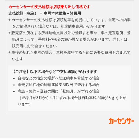
カーセンサーの支払総額は店頭乗り出し価格です
支払総額（税込） ＝ 車両本体価格＋諸費用
カーセンサーの支払総額は店頭納車を前提にしています。自宅への納車
をご希望された場合などは、別途納車費用がかかります
販売店の所在する所轄運輸支局以外で登録する際や、車の定置場所、登
録月によって、手数料や税金の額が異なる場合があります。詳しくは
販売店にお問合せください
車検の切れた車両の場合、車検を取得するために必要な費用も含まれて
います
【ご注意】以下の場合などで支払総額が変わります
自宅などの指定の場所へ陸送納車を希望する場合
販売店所在地の所轄運輸支局以外で登録する場合
商談～契約～登録の間に「登録月」がずれる場合
（登録月が3月から4月にずれる場合は自動車税の額が大きく上が
ります）