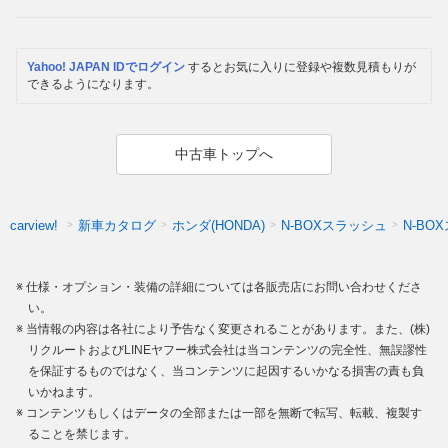
Yahoo! JAPAN IDでログイン
するとお気に入りに登録や複数見積もりが
できるようになります。
中古車トップへ
新車カタログ
ホンダ(HONDA)
N-BOXスラッシュ
N-B
carview!
仕様・オプション・装備の詳細については各販売店にお問い合わせくださ
い。
当情報の内容は各社により予告なく変更されることがあります。また、(株)
リクルートおよびLINEヤフー株式会社は当コンテンツの完全性、無誤謬性
を保証するものではなく、当コンテンツに起因するいかなる損害の責も負
いかねます。
コンテンツもしくはデータの全部または一部を無断で転写、転載、複製す
ることを禁じます。