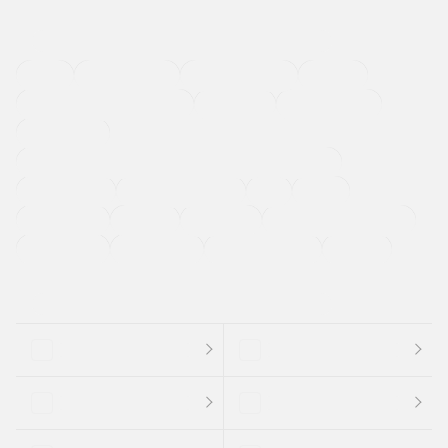
４ＷＤ
定期点検記録簿
ワンオーナーカー
福祉車両
メーカー系販売店取り扱い車
修復歴無し
アルミホイール
寒冷地仕様車
過給機設定モデル（ターボ・スーパーチャージャーなど)
ETC
CDプレーヤー
カーナビゲーション
禁煙車
法定整備付き
保証付き
エアバッグ
ディスチャージドランプ
支払総顔あり
クーポンあり
車両品質評価書付
新着車両