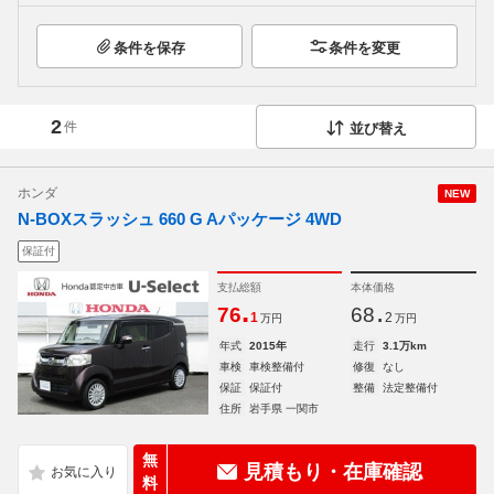
条件を保存
条件を変更
2
件
並び替え
ホンダ
NEW
N-BOXスラッシュ 660 G Aパッケージ 4WD
保証付
支払総額
本体価格
.
.
76
68
1
2
万円
万円
年式
2015年
走行
3.1万km
車検
車検整備付
修復
なし
保証
保証付
整備
法定整備付
住所
岩手県 一関市
無
見積もり・在庫確認
料