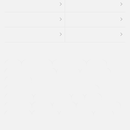
４ＷＤ
定期点検記録簿
ワンオーナーカー
福祉車両
メーカー系販売店取り扱い車
修復歴無し
アルミホイール
寒冷地仕様車
過給機設定モデル（ターボ・スーパーチャージャーなど)
ETC
CDプレーヤー
カーナビゲーション
禁煙車
法定整備付き
保証付き
エアバッグ
ディスチャージドランプ
支払総顔あり
クーポンあり
車両品質評価書付
新着車両