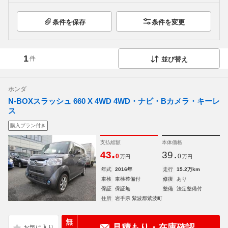
条件を保存
条件を変更
1
件
並び替え
ホンダ
N-BOXスラッシュ 660 X 4WD 4WD・ナビ・Bカメラ・キーレ
ス
購入プラン付き
支払総額
本体価格
.
.
43
39
0
0
万円
万円
年式
2016年
走行
15.2万km
車検
車検整備付
修復
あり
保証
保証無
整備
法定整備付
住所
岩手県 紫波郡紫波町
無
見積もり・在庫確認