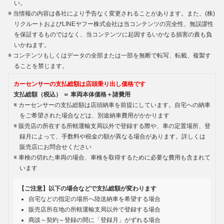
い。
当情報の内容は各社により予告なく変更されることがあります。また、(株)
リクルートおよびLINEヤフー株式会社は当コンテンツの完全性、無誤謬性
を保証するものではなく、当コンテンツに起因するいかなる損害の責も負
いかねます。
コンテンツもしくはデータの全部または一部を無断で転写、転載、複製す
ることを禁じます。
カーセンサーの支払総額は店頭乗り出し価格です
支払総額（税込） ＝ 車両本体価格＋諸費用
カーセンサーの支払総額は店頭納車を前提にしています。自宅への納車
をご希望された場合などは、別途納車費用がかかります
販売店の所在する所轄運輸支局以外で登録する際や、車の定置場所、登
録月によって、手数料や税金の額が異なる場合があります。詳しくは
販売店にお問合せください
車検の切れた車両の場合、車検を取得するために必要な費用も含まれて
います
【ご注意】以下の場合などで支払総額が変わります
自宅などの指定の場所へ陸送納車を希望する場合
販売店所在地の所轄運輸支局以外で登録する場合
商談～契約～登録の間に「登録月」がずれる場合