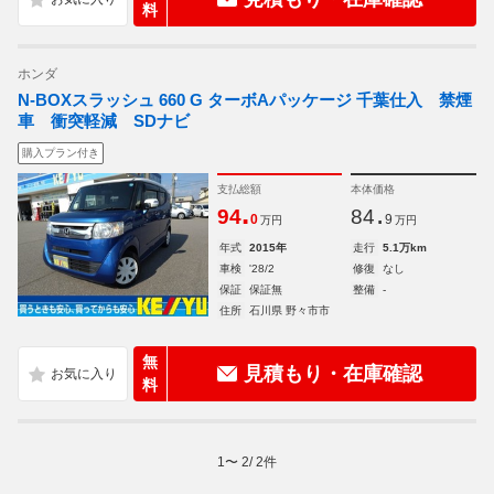
料
ホンダ
N-BOXスラッシュ 660 G ターボAパッケージ 千葉仕入 禁煙
車 衝突軽減 SDナビ
購入プラン付き
支払総額
本体価格
.
.
94
84
0
9
万円
万円
年式
2015年
走行
5.1万km
車検
'28/2
修復
なし
保証
保証無
整備
-
住所
石川県 野々市市
無
見積もり・在庫確認
料
1
〜
2
/
2
件