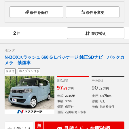
条件を保存
条件を変更
2
件
並び替え
ホンダ
N-BOXスラッシュ 660 G Lパッケージ 純正SDナビ バックカ
メラ 禁煙車
保証付
購入プラン付き
支払総額
本体価格
.
.
97
90
9
2
万円
万円
年式
2016年
走行
4.9万km
車検
'27/6
修復
なし
保証
保証付
整備
法定整備付
住所
石川県 野々市市
無
見積もり・在庫確認