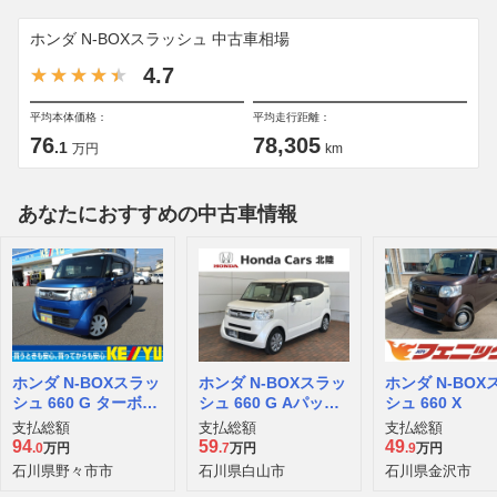
ホンダ N-BOXスラッシュ 中古車相場
4.7
平均本体価格：
平均走行距離：
76
78,305
.1
万円
km
あなたにおすすめの中古車情報
ホンダ N-BOXスラッ
ホンダ N-BOXスラッ
ホンダ N-BOX
シュ 660 G ターボA
シュ 660 G Aパッケ
シュ 660 X
パッケージ
ージ
支払総額
支払総額
支払総額
94
59
49
.0
万円
.7
万円
.9
万円
石川県野々市市
石川県白山市
石川県金沢市