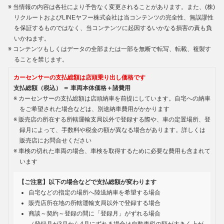
当情報の内容は各社により予告なく変更されることがあります。また、(株)
リクルートおよびLINEヤフー株式会社は当コンテンツの完全性、無誤謬性
を保証するものではなく、当コンテンツに起因するいかなる損害の責も負
いかねます。
コンテンツもしくはデータの全部または一部を無断で転写、転載、複製す
ることを禁じます。
カーセンサーの支払総額は店頭乗り出し価格です
支払総額（税込） ＝ 車両本体価格＋諸費用
カーセンサーの支払総額は店頭納車を前提にしています。自宅への納車
をご希望された場合などは、別途納車費用がかかります
販売店の所在する所轄運輸支局以外で登録する際や、車の定置場所、登
録月によって、手数料や税金の額が異なる場合があります。詳しくは
販売店にお問合せください
車検の切れた車両の場合、車検を取得するために必要な費用も含まれて
います
【ご注意】以下の場合などで支払総額が変わります
自宅などの指定の場所へ陸送納車を希望する場合
販売店所在地の所轄運輸支局以外で登録する場合
商談～契約～登録の間に「登録月」がずれる場合