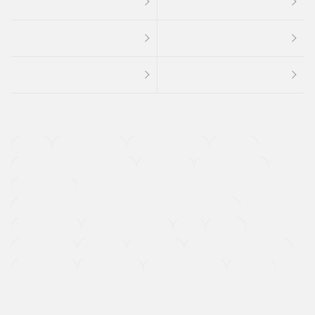
４ＷＤ
定期点検記録簿
ワンオーナーカー
福祉車両
メーカー系販売店取り扱い車
修復歴無し
アルミホイール
寒冷地仕様車
過給機設定モデル（ターボ・スーパーチャージャーなど)
ETC
CDプレーヤー
カーナビゲーション
禁煙車
法定整備付き
保証付き
エアバッグ
ディスチャージドランプ
支払総顔あり
クーポンあり
車両品質評価書付
新着車両