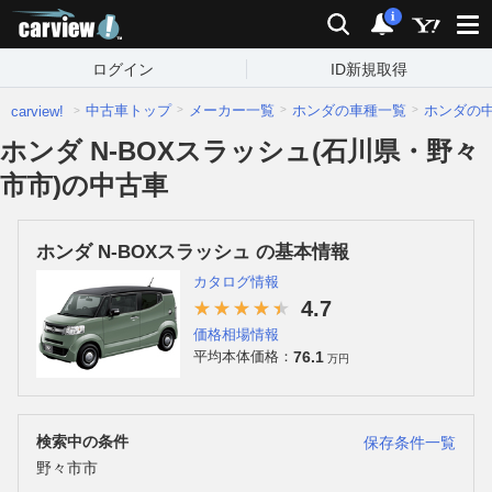
carview!
検索
通知
i
ログイン
ID新規取得
中古車トップ
メーカー一覧
ホンダの車種一覧
ホンダの
carview!
ホンダ N-BOXスラッシュ(石川県・野々
市市)の中古車
ホンダ N-BOXスラッシュ の基本情報
カタログ情報
4.7
価格相場情報
76.1
平均本体価格：
万円
検索中の条件
保存条件一覧
野々市市