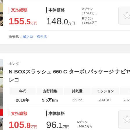
Aプラン
支払総額
本体価格
: 156.2万円
155
148
Bプラン
.5
.0
万円
万円
: 160.4万円
販売店：
藏之助 福井店
ホンダ
N-BOXスラッシュ 660 G ターボLパッケージ ナ
レコ
年式
走行距離
排気量
ミッション
2016年
5.5万km
660cc
AT/CVT
20
支払総額
本体価格
105
96
Aプラン
.8
.1
万円
万円
: 106.6万円