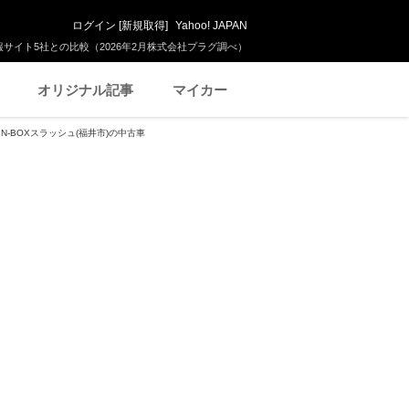
ログイン
[
新規取得
]
Yahoo! JAPAN
サイト5社との比較（2026年2月株式会社プラグ調べ）
オリジナル記事
マイカー
N-BOXスラッシュ(福井市)の中古車