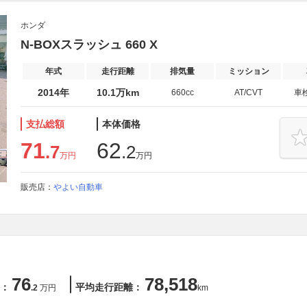
ホンダ
N-BOXスラッシュ 660 X
年式
走行距離
排気量
ミッション
2014年
10.1万km
660cc
AT/CVT
車
支払総額
本体価格
71
62
.7
.2
万円
万円
販売店：
やよい自動車
76
78,518
：
平均走行距離：
.2
万円
km