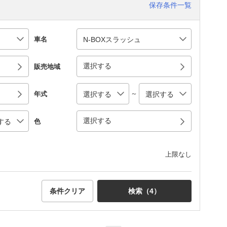
保存条件一覧
車名
選択する
販売地域
～
年式
選択する
色
上限なし
条件クリア
検索（
4
）