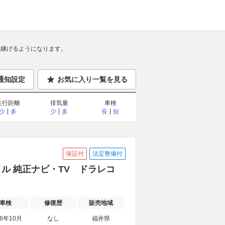
継げるようになります。
通知設定
お気に入り一覧を見る
走行距離
排気量
車検
少
多
少
多
長
短
保証付
法定整備付
スタイル 純正ナビ・TV ドラレコ
車検
修復歴
販売地域
26年10月
なし
福井県