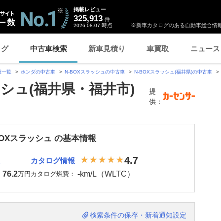
掲載レビュー
325,913
件
時点
※新車カタログのある自動車総合情報
2026.08.07
ログ
中古車検索
新車見積り
車買取
ニュース
種一覧
ホンダの中古車
N-BOXスラッシュの中古車
N-BOXスラッシュ(福井県)の中古車
ッシュ(福井県・福井市)
提
供：
BOXスラッシュ の基本情報
4.7
カタログ情報
76.2
-
km/L（WLTC）
：
万円
カタログ燃費：
検索条件の保存・新着通知設定