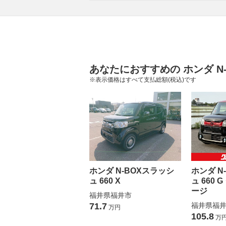
あなたにおすすめの ホンダ N
※表示価格はすべて支払総額(税込)です
ホンダ N-BOXスラッシ
ホンダ N
ュ 660 X
ュ 660
ージ
福井県福井市
71.7
福井県福
万円
105.8
万