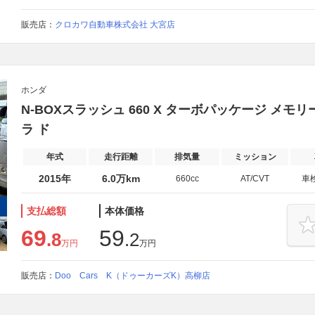
販売店：
クロカワ自動車株式会社 大宮店
ホンダ
N-BOXスラッシュ 660 X ターボパッケージ メモ
ラ ド
年式
走行距離
排気量
ミッション
2015年
6.0万km
660cc
AT/CVT
車
支払総額
本体価格
69
59
.8
.2
万円
万円
販売店：
Doo Cars K（ドゥーカーズK）高柳店