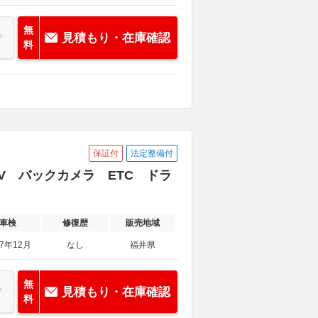
無
見積もり・在庫確認
料
保証付
法定整備付
ビTV バックカメラ ETC ドラ
車検
修復歴
販売地域
27年12月
なし
福井県
無
見積もり・在庫確認
料