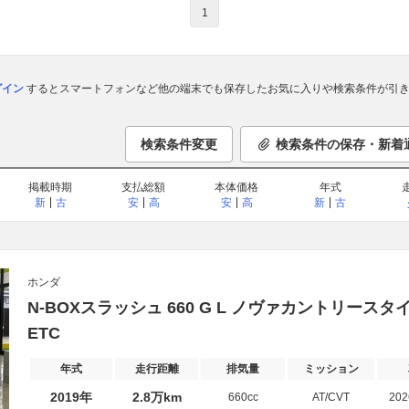
1
ログイン
するとスマートフォンなど他の端末でも保存したお気に入りや検索条件が引き
検索条件変更
検索条件の保存・新着
掲載時期
支払総額
本体価格
年式
新
古
安
高
安
高
新
古
ホンダ
N-BOXスラッシュ 660 G L ノヴァカントリー
ETC
年式
走行距離
排気量
ミッション
2019年
2.8万km
660cc
AT/CVT
20