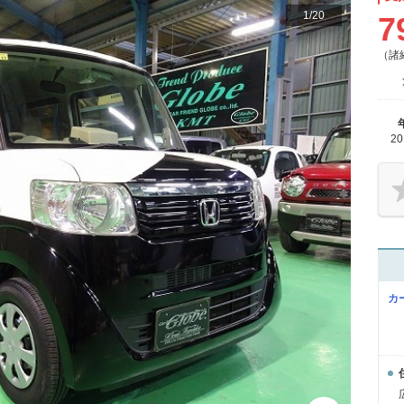
1
/
20
7
（諸
2
カ