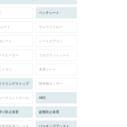
C
ベンチシート
列シート
ウォークスルー
動シート
シートエアコン
ートヒーター
フルフラットシート
ットマン
本革シート
イドリングストップ
障害物センサー
ルーズコントロール
ABS
滑り防止装置
盗難防止装置
突被害軽減ブレーキ
パーキングアシスト