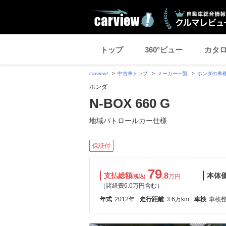
トップ
360°ビュー
カタ
carview!
中古車トップ
メーカー一覧
ホンダの車
ホンダ
N-BOX 660 G
地域パトロールカー仕様
保証付
79
支払総額
.8
本体
万円
(税込)
（諸経費6.0万円含む）
年式
2012年
走行距離
3.6万km
車検
車検