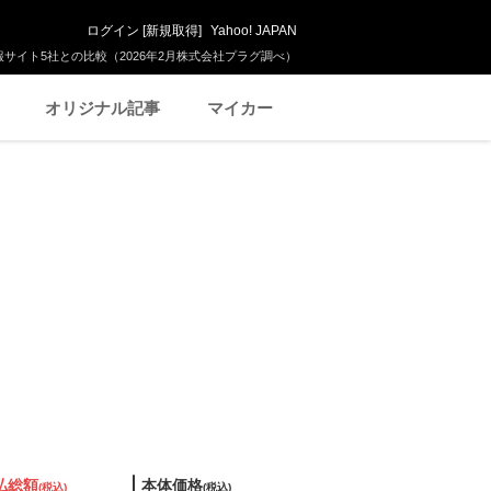
ログイン
[
新規取得
]
Yahoo! JAPAN
サイト5社との比較（2026年2月株式会社プラグ調べ）
オリジナル記事
マイカー
払総額
本体価格
(税込)
(税込)