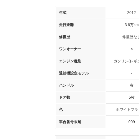
年式
2012
走行距離
3.6万km
修復歴
修復歴な
ワンオーナー
○
エンジン種別
ガソリン(レギ
過給機設定モデル
-
ハンドル
右
ドア数
5枚
色
ホワイトブラッ
車台番号末尾
099