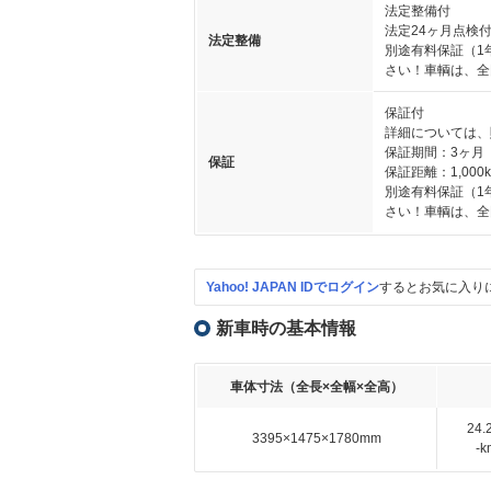
法定整備付
法定24ヶ月点検
法定整備
別途有料保証（1
さい！車輌は、全
保証付
詳細については、
保証期間：3ヶ月
保証
保証距離：1,000
別途有料保証（1
さい！車輌は、全
Yahoo! JAPAN IDでログイン
するとお気に入り
新車時の基本情報
車体寸法（全長×全幅×全高）
24
3395×1475×1780mm
-