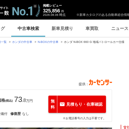
掲載レビュー
325,856
件
時点
※新車カタログのある自動車総合情報
2026.08.06
ログ
中古車検索
新車見積り
車買取
ニュース
種一覧
ホンダの中古車
N-BOXの中古車
ホンダ N-BOX 660 G 地域パトロールカー仕様
提供：
73
価格
.8
万円
無
(税込)
見積もり・在庫確認
料
整備付
修復歴
なし
※お電話番号の入力は不要です。
支