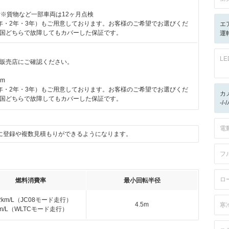
付※貨物など一部車両は12ヶ月点検
年・2年・3年）もご用意しております。お客様のご希望でお選びくだ
エ
国どちらで故障してもカバーした保証です。
運転
L
販売店にご確認ください。
km
年・2年・3年）もご用意しております。お客様のご希望でお選びくだ
カ
国どちらで故障してもカバーした保証です。
-/
電
に登録や複数見積もりができるようになります。
フ
ロ
燃料消費率
最小回転半径
.2km/L（JC08モード走行）
4.5m
寒
km/L（WLTCモード走行）