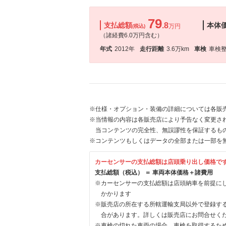
79
支払総額
.8
本体
万円
(税込)
（諸経費6.0万円含む）
年式
2012年
走行距離
3.6万km
車検
車検
※仕様・オプション・装備の詳細については各販
※当情報の内容は各販売店により予告なく変更され
当コンテンツの完全性、無誤謬性を保証するも
※コンテンツもしくはデータの全部または一部を
カーセンサーの支払総額は店頭乗り出し価格で
支払総額（税込） ＝ 車両本体価格＋諸費用
※カーセンサーの支払総額は店頭納車を前提に
かかります
※販売店の所在する所轄運輸支局以外で登録す
合があります。詳しくは販売店にお問合せく
※車検の切れた車両の場合、車検を取得するた