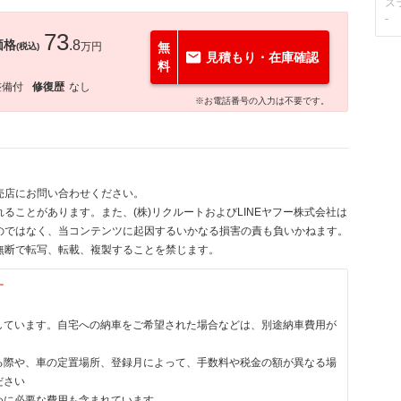
ス
-
73
価格
.8
万円
無
(税込)
見積もり・在庫確認
料
整備付
修復歴
なし
※お電話番号の入力は不要です。
売店にお問い合わせください。
ることがあります。また、(株)リクルートおよびLINEヤフー株式会社は
のではなく、当コンテンツに起因するいかなる損害の責も負いかねます。
無断で転写、転載、複製することを禁じます。
す
しています。自宅への納車をご希望された場合などは、別途納車費用が
る際や、車の定置場所、登録月によって、手数料や税金の額が異なる場
ださい
めに必要な費用も含まれています