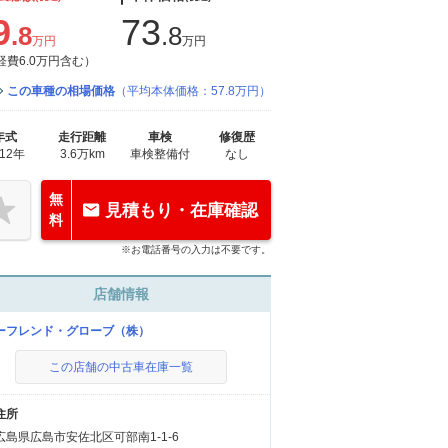
9
73
.8
.8
万円
万円
経費6.0万円含む）
この車種の相場価格
（平均本体価格：57.8万円）
年式
走行距離
車検
修復歴
012年
3.6万km
車検整備付
なし
無
見積もり・在庫確認
料
※お電話番号の入力は不要です。
店舗情報
ーフレンド・グローブ（株）
この店舗の中古車在庫一覧
住所
広島県広島市安佐北区可部南1-1-6