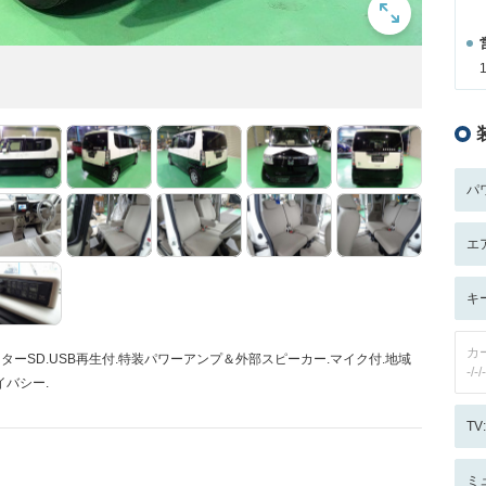
パ
エ
キ
カ
ニターSD.USB再生付.特装パワーアンプ＆外部スピーカー.マイク付.地域
-/-/-
イバシー.
T
ミ