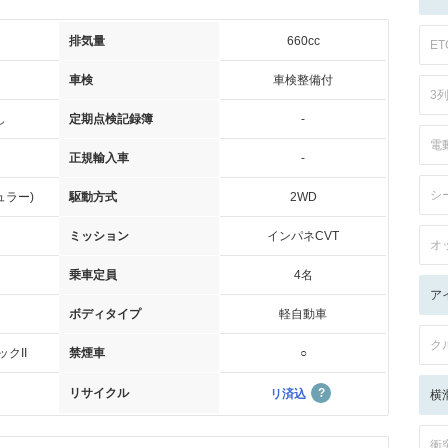
排気量
660cc
ET
車検
車検整備付
3
し
定期点検記録簿
-
電
正規輸入車
-
シ
ュラー)
駆動方式
2WD
ミッション
インパネCVT
オ
乗車定員
4名
ア
ボディタイプ
軽自動車
ク
クII
禁煙車
○
リサイクル
リ済込
横
衝