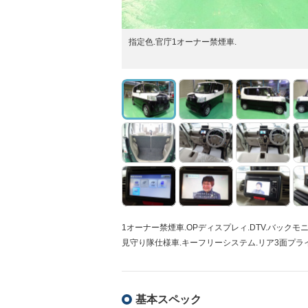
指定色.官庁1オーナー禁煙車.
1オーナー禁煙車.OPディスプレィ.DTV.バックモ
見守り隊仕様車.キーフリーシステム.リア3面プラ
基本スペック