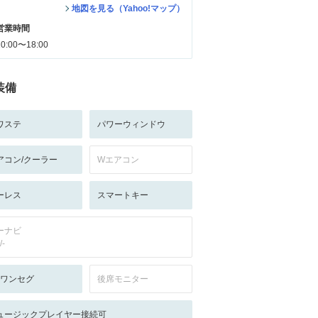
地図を見る（Yahoo!マップ）
営業時間
10:00〜18:00
装備
ワステ
パワーウィンドウ
アコン/クーラー
Wエアコン
ーレス
スマートキー
ーナビ
/-
V:ワンセグ
後席モニター
ュージックプレイヤー接続可