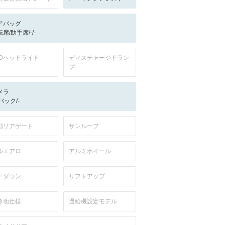
アバッグ
席/助手席/-/-
EDヘッドライト
ディスチャージドラン
プ
メラ
-/バック/-
動リアゲート
サンルーフ
ルエアロ
アルミホイール
ーダウン
リフトアップ
冷地仕様
過給機設定モデル