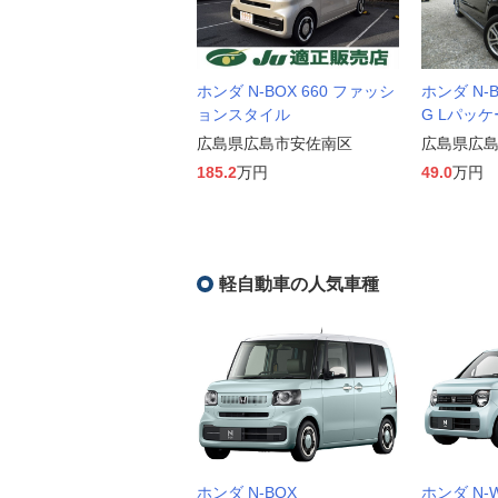
ホンダ N-BOX 660 ファッシ
ホンダ N-
ョンスタイル
G Lパッ
広島県広島市安佐南区
広島県広
185.2
万円
49.0
万円
軽自動車の人気車種
ホンダ N-BOX
ホンダ N-