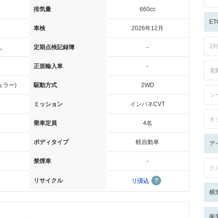
排気量
660cc
ET
車検
2026年12月
3
し
定期点検記録簿
-
正規輸入車
-
電
ュラー)
駆動方式
2WD
シ
ミッション
インパネCVT
オ
乗車定員
4名
ボディタイプ
軽自動車
ア
禁煙車
-
ク
リサイクル
リ済込
横
衝