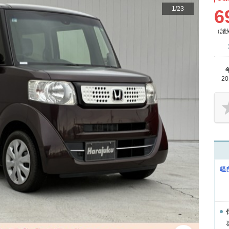
1
/
23
6
（諸
2
軽