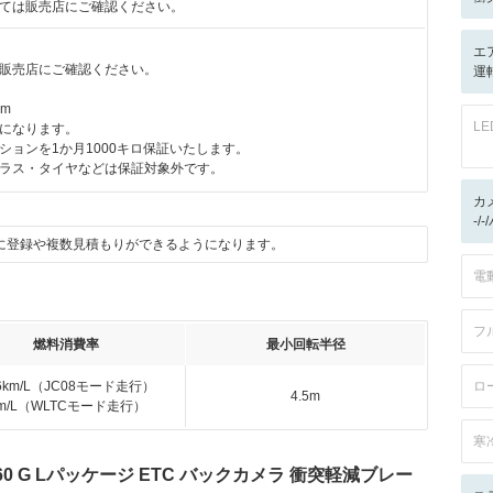
ては販売店にご確認ください。
エ
販売店にご確認ください。
運転
km
L
になります。
ョンを1か月1000キロ保証いたします。
ラス・タイヤなどは保証対象外です。
カ
-/
に登録や複数見積もりができるようになります。
電
フ
燃料消費率
最小回転半径
.6km/L（JC08モード走行）
ロ
4.5m
km/L（WLTCモード走行）
寒
60 G Lパッケージ ETC バックカメラ 衝突軽減ブレー