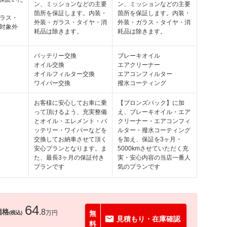
ン、ミッションなどの主要
ン、ミッションなどの主要
箇所を保証します。内装・
箇所を保証します。内装・
ラス・
外装・ガラス・タイヤ・消
外装・ガラス・タイヤ・消
対象外
耗品は除きます。
耗品は除きます。
バッテリー交換
ブレーキオイル
オイル交換
エアクリーナー
オイルフィルター交換
エアコンフィルター
ワイパー交換
撥水コーティング
お客様に安心してお車に乗
【ブロンズパック】に加
って頂けるよう、充実整備
え、ブレーキオイル・エア
とオイル・エレメント・バ
クリーナー・エアコンフィ
ッテリー・ワイパーなどを
ルター・撥水コーティング
交換してお納車させて頂く
を加え、保証を3ヶ月・
安心プランとなります。ま
5000kmさせていただく充
た、最長3ヶ月の保証付き
実・安心内容の当店一番人
プランです
気のプランです
64
価格
.8
万円
無
(税込)
見積もり・在庫確認
料