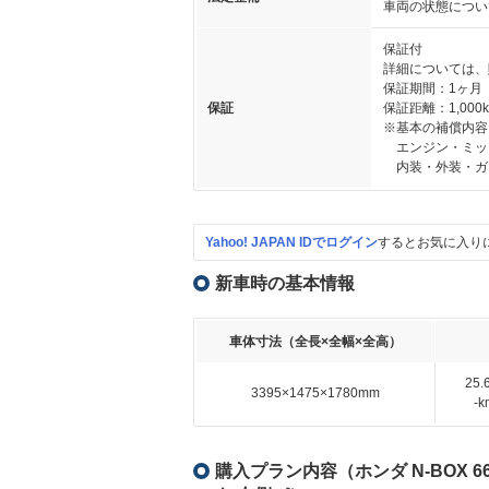
車両の状態につい
保証付
詳細については、
保証期間：1ヶ月
保証
保証距離：1,000
※基本の補償内容
エンジン・ミッシ
内装・外装・ガ
Yahoo! JAPAN IDでログイン
するとお気に入り
新車時の基本情報
車体寸法（全長×全幅×全高）
25
3395×1475×1780mm
-
購入プラン内容（ホンダ N-BOX 6