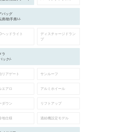
アバッグ
席/助手席/-/-
EDヘッドライト
ディスチャージドラン
プ
メラ
-/バック/-
動リアゲート
サンルーフ
ルエアロ
アルミホイール
ーダウン
リフトアップ
冷地仕様
過給機設定モデル