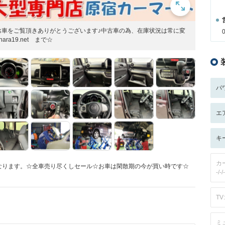
お車をご覧頂きありがとうございます♪中古車の為、在庫状況は常に変
ra19.net まで☆
パ
エ
キ
カ
となります。☆全車売り尽くしセール☆お車は閑散期の今が買い時です☆
-/-/-
TV:
ミ