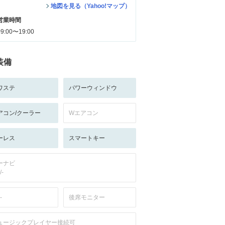
地図を見る（Yahoo!マップ）
営業時間
09:00〜19:00
装備
ワステ
パワーウィンドウ
アコン/クーラー
Wエアコン
ーレス
スマートキー
ーナビ
/-
-
後席モニター
ュージックプレイヤー接続可