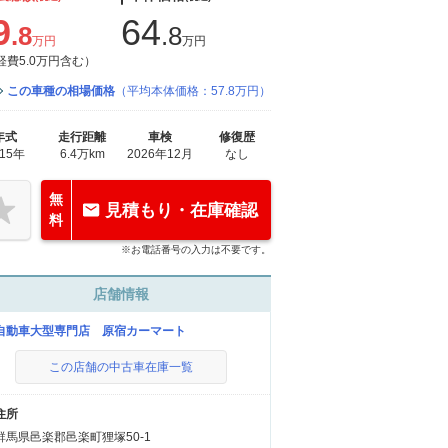
9
64
.8
.8
万円
万円
経費5.0万円含む）
この車種の相場価格
（平均本体価格：57.8万円）
年式
走行距離
車検
修復歴
015年
6.4万km
2026年12月
なし
無
見積もり・在庫確認
料
※お電話番号の入力は不要です。
店舗情報
自動車大型専門店 原宿カーマート
この店舗の中古車在庫一覧
住所
群馬県邑楽郡邑楽町狸塚50-1