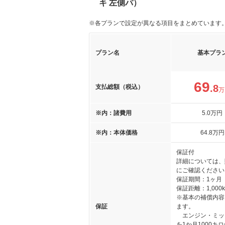
キ 左側パ）
※各プランで設定が異なる項目をまとめています
プラン名
基本プラ
69
.8
支払総額（税込）
万
※内：諸費用
5
.0
万円
※内：本体価格
64
.8
万円
保証付
詳細については、
にご確認ください
保証期間：1ヶ月
保証距離：1,000
※基本の補償内容
保証
ます。
エンジン・ミッ
を1か月1000キ