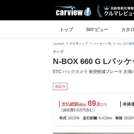
トップ
360°ビュー
カタ
carview!
中古車トップ
メーカー一覧
ホンダの車
ホンダ
N-BOX 660 G Lパッ
ETC バックカメラ 衝突軽減ブレーキ 左側
保証付
69
支払総額
.8
本体
万円
(税込)
（諸経費5.0万円含む）
年式
2015年
走行距離
6.4万km
車検
2026