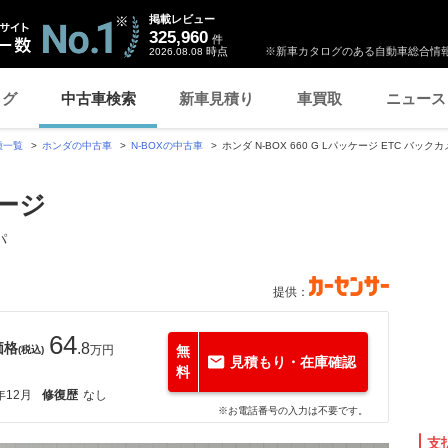
掲載レビュー
325,960
件
時点
※新車カタログのある自動車総合情報
2026.08.08
ログ
中古車検索
新車見積り
車買取
ニュース
種一覧
ホンダの中古車
N-BOXの中古車
ホンダ N-BOX 660 G Lパッケージ ETC バッ
ケージ
パ
提供：
64
価格
.8
万円
無
(税込)
見積もり・在庫確認
料
年12月
修復歴
なし
※お電話番号の入力は不要です。
支