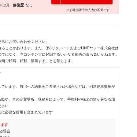
年12月
修復歴
なし
※お電話番号の入力は不要です。
売店にお問い合わせください。
ることがあります。また、(株)リクルートおよびLINEヤフー株式会社は
のではなく、当コンテンツに起因するいかなる損害の責も負いかねます。
無断で転写、転載、複製することを禁じます。
す
しています。自宅への納車をご希望された場合などは、別途納車費用が
る際や、車の定置場所、登録月によって、手数料や税金の額が異なる場
ださい
めに必要な費用も含まれています
ります
る場合