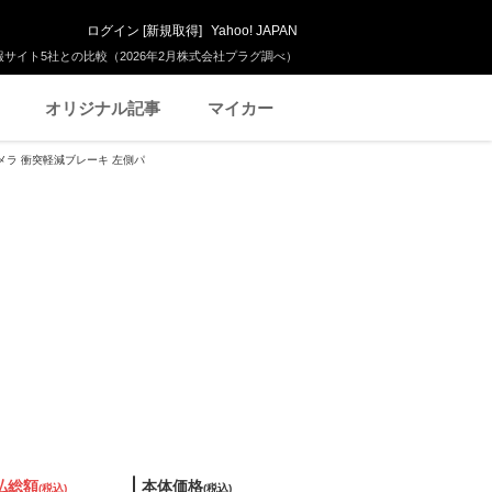
ログイン
[
新規取得
]
Yahoo! JAPAN
サイト5社との比較（2026年2月株式会社プラグ調べ）
オリジナル記事
マイカー
クカメラ 衝突軽減ブレーキ 左側パ
払総額
本体価格
(税込)
(税込)