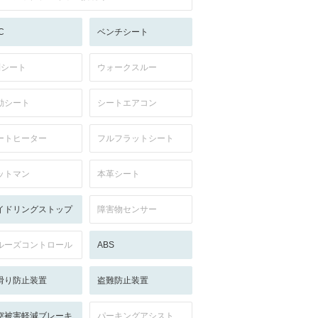
C
ベンチシート
列シート
ウォークスルー
動シート
シートエアコン
ートヒーター
フルフラットシート
ットマン
本革シート
イドリングストップ
障害物センサー
ルーズコントロール
ABS
滑り防止装置
盗難防止装置
突被害軽減ブレーキ
パーキングアシスト