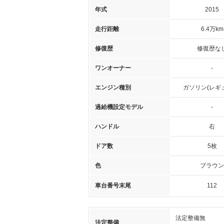
年式
2015
走行距離
6.4万km
修復歴
修復歴な
ワンオーナー
-
エンジン種別
ガソリン(レギ
過給機設定モデル
-
ハンドル
右
ドア数
5枚
色
ブラウン
車台番号末尾
112
法定整備無
法定整備