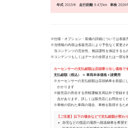
年式
2015年
走行距離
6.4万km
車検
2026
※仕様・オプション・装備の詳細については各販
※当情報の内容は各販売店により予告なく変更され
当コンテンツの完全性、無誤謬性を保証するも
※コンテンツもしくはデータの全部または一部を
カーセンサーの支払総額は店頭乗り出し価格で
支払総額（税込） ＝ 車両本体価格＋諸費用
※カーセンサーの支払総額は店頭納車を前提に
かかります
※販売店の所在する所轄運輸支局以外で登録す
合があります。詳しくは販売店にお問合せく
※車検の切れた車両の場合、車検を取得するた
【ご注意】以下の場合などで支払総額が変わ
自宅などの指定の場所へ陸送納車を希望す