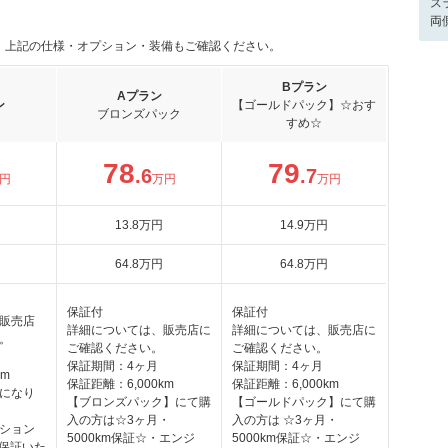
ス
両
。上記の仕様・オプション・装備もご確認ください。
Bプラン
Aプラン
ン
【ゴールドパック】☆おす
ブロンズパック
すめ☆
78
79
.6
.7
円
万円
万円
13
.8
万円
14
.9
万円
64
.8
万円
64
.8
万円
保証付
保証付
販売店
詳細については、販売店に
詳細については、販売店に
。
ご確認ください。
ご確認ください。
保証期間：4ヶ月
保証期間：4ヶ月
km
保証距離：6,000km
保証距離：6,000km
になり
【ブロンズパック】にて購
【ゴールドパック】にて購
入の方は☆3ヶ月・
入の方は ☆3ヶ月・
ション
5000km保証☆・エンジ
5000km保証☆・エンジ
ロ保証いた