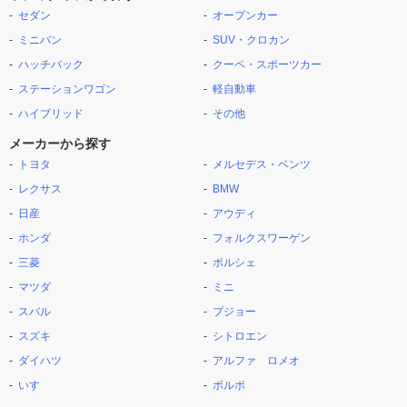
セダン
オープンカー
ミニバン
SUV・クロカン
ハッチバック
クーペ・スポーツカー
ステーションワゴン
軽自動車
ハイブリッド
その他
メーカーから探す
トヨタ
メルセデス・ベンツ
レクサス
BMW
日産
アウディ
ホンダ
フォルクスワーゲン
三菱
ポルシェ
マツダ
ミニ
スバル
プジョー
スズキ
シトロエン
ダイハツ
アルファ ロメオ
いすゞ
ボルボ