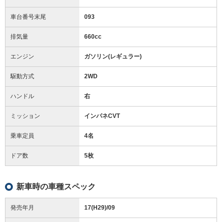
車台番号末尾
093
排気量
660cc
エンジン
ガソリン(レギュラー)
駆動方式
2WD
ハンドル
右
ミッション
インパネCVT
乗車定員
4名
ドア数
5枚
新車時の車種スペック
発売年月
17(H29)/09