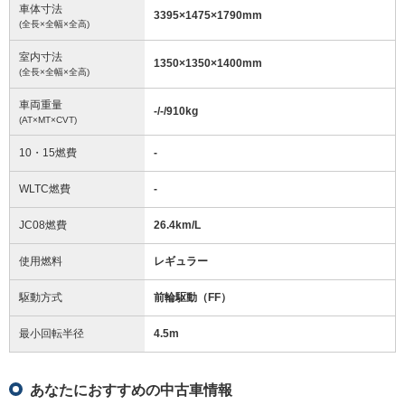
車体寸法
3395
×
1475
×
1790
mm
(全長×全幅×全高)
室内寸法
1350
×
1350
×
1400
mm
(全長×全幅×全高)
車両重量
-/-/910
kg
(AT×MT×CVT)
10・15燃費
-
WLTC燃費
-
JC08燃費
26.4km/L
使用燃料
レギュラー
駆動方式
前輪駆動（FF）
最小回転半径
4.5
m
あなたにおすすめの中古車情報