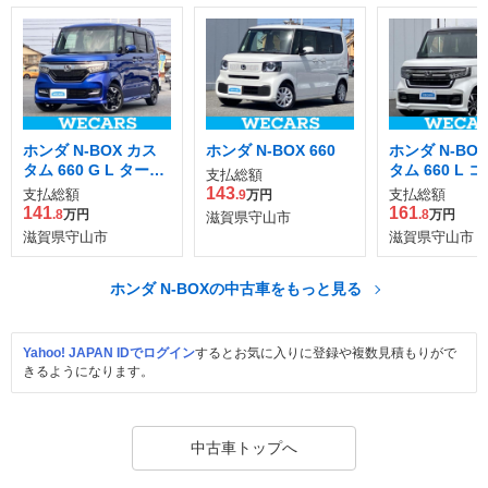
ホンダ N-BOX カス
ホンダ N-BOX 660
ホンダ N-BO
タム 660 G L ターボ
タム 660 L 
支払総額
ホンダセンシング
ネートスタイ
143
支払総額
支払総額
.9
万円
141
161
.8
万円
.8
万円
滋賀県守山市
滋賀県守山市
滋賀県守山市
ホンダ N-BOXの中古車をもっと見る
Yahoo! JAPAN IDでログイン
するとお気に入りに登録や複数見積もりがで
きるようになります。
中古車トップへ