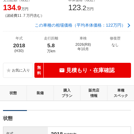
134
123
.9
.2
万円
万円
（諸経費11 .7 万円含む）
この車種の相場価格（平均本体価格：122万円）
年式
走行距離
車検
修復歴
2018
5.8
2026(R8)
なし
年10月
(H30)
万km
無
見積もり・在庫確認
料
購入
販売店
車種
状態
装備
プラン
情報
スペック
状態
2018
年式