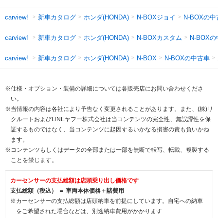
新車カタログ
ホンダ(HONDA)
N-BOXジョイ
N-BOXの
carview!
新車カタログ
ホンダ(HONDA)
N-BOXカスタム
N-BOX
carview!
新車カタログ
ホンダ(HONDA)
N-BOXの中古車
carview!
N-BOX
※仕様・オプション・装備の詳細については各販売店にお問い合わせくださ
い。
※当情報の内容は各社により予告なく変更されることがあります。また、(株)リ
クルートおよびLINEヤフー株式会社は当コンテンツの完全性、無誤謬性を保
証するものではなく、当コンテンツに起因するいかなる損害の責も負いかね
ます。
※コンテンツもしくはデータの全部または一部を無断で転写、転載、複製する
ことを禁じます。
カーセンサーの支払総額は店頭乗り出し価格です
支払総額（税込） ＝ 車両本体価格＋諸費用
※カーセンサーの支払総額は店頭納車を前提にしています。自宅への納車
をご希望された場合などは、別途納車費用がかかります