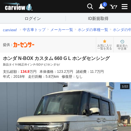
carview!
検索
通知
i
ログイン
ID新規取得
中古車トップ
メーカー一覧
ホンダの車種一覧
ホンダの
carview!
提供：
お気に入り
最近見た
一覧を見る
中古車
ホンダ N-BOX カスタム 660 G L ホンダセンシング
新品タイヤ/純正/8インチ/SDナビ/ホンダセ/
支払総額：
134.9
万円
本体価格：
123.2
万円
諸経費：
11.7
万円
年式：
2018
年
走行距離：
5.8
万km
修復歴：
なし
1
/
22