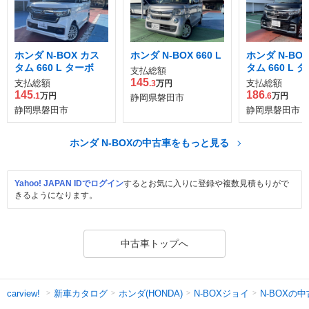
ホンダ N-BOX カス
ホンダ N-BOX 660 L
ホンダ N-BO
タム 660 L ターボ
タム 660 L 
支払総額
145
支払総額
支払総額
.3
万円
145
186
.1
万円
.6
万円
静岡県磐田市
静岡県磐田市
静岡県磐田市
ホンダ N-BOXの中古車をもっと見る
Yahoo! JAPAN IDでログイン
するとお気に入りに登録や複数見積もりがで
きるようになります。
中古車トップへ
新車カタログ
ホンダ(HONDA)
N-BOXジョイ
N-BOXの
carview!