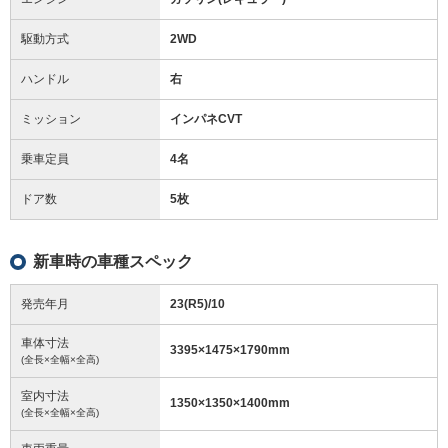
駆動方式
2WD
ハンドル
右
ミッション
インパネCVT
乗車定員
4名
ドア数
5枚
新車時の車種スペック
発売年月
23(R5)/10
車体寸法
3395
×
1475
×
1790
mm
(全長×全幅×全高)
室内寸法
1350
×
1350
×
1400
mm
(全長×全幅×全高)