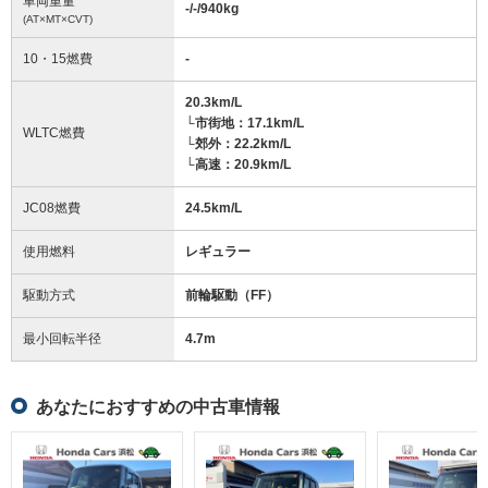
車両重量
-/-/940
kg
(AT×MT×CVT)
10・15燃費
-
20.3km/L
└市街地：17.1km/L
WLTC燃費
└郊外：22.2km/L
└高速：20.9km/L
JC08燃費
24.5km/L
使用燃料
レギュラー
駆動方式
前輪駆動（FF）
最小回転半径
4.7
m
あなたにおすすめの中古車情報