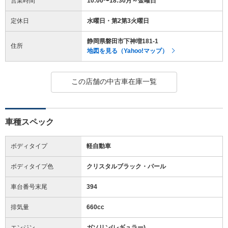
営業時間
10:00〜18:30月～金曜日
定休日
水曜日・第2第3火曜日
静岡県磐田市下神増181-1
住所
地図を見る（Yahoo!マップ）
この店舗の中古車在庫一覧
車種スペック
ボディタイプ
軽自動車
ボディタイプ色
クリスタルブラック・パール
車台番号末尾
394
排気量
660cc
エンジン
ガソリン(レギュラー)