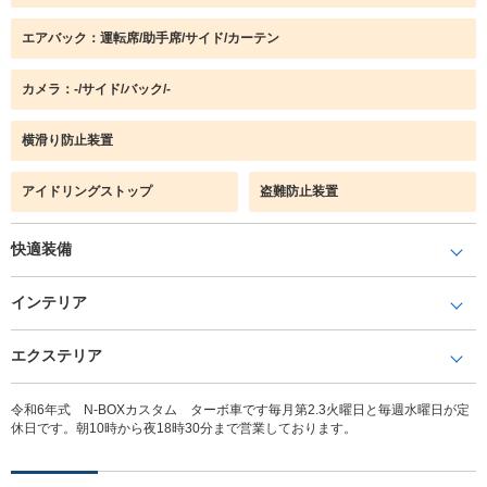
エアバック：運転席/助手席/サイド/カーテン
カメラ：-/サイド/バック/-
横滑り防止装置
アイドリングストップ
盗難防止装置
快適装備
インテリア
エクステリア
令和6年式 N-BOXカスタム ターボ車です毎月第2.3火曜日と毎週水曜日が定
休日です。朝10時から夜18時30分まで営業しております。