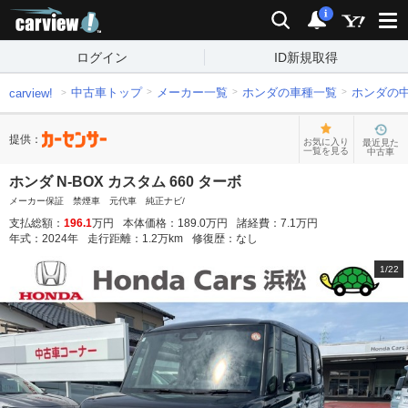
carview!
検索
通知
i
ログイン
ID新規取得
中古車トップ
メーカー一覧
ホンダの車種一覧
ホンダの
carview!
提供：
お気に入り
最近見た
一覧を見る
中古車
ホンダ N-BOX カスタム 660 ターボ
メーカー保証 禁煙車 元代車 純正ナビ/
支払総額：
196.1
万円
本体価格：
189.0
万円
諸経費：
7.1
万円
年式：
2024
年
走行距離：
1.2
万km
修復歴：
なし
1
/
22