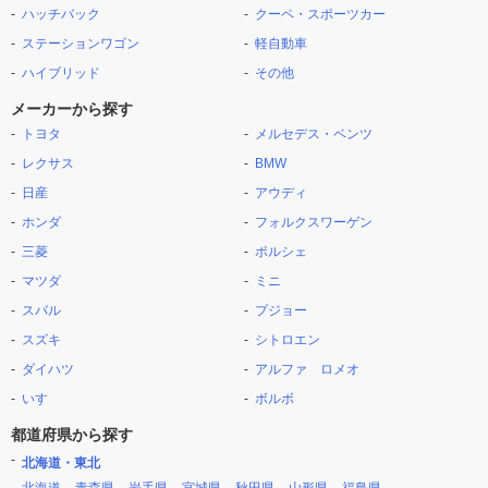
ハッチバック
クーペ・スポーツカー
ステーションワゴン
軽自動車
ハイブリッド
その他
メーカーから探す
トヨタ
メルセデス・ベンツ
レクサス
BMW
日産
アウディ
ホンダ
フォルクスワーゲン
三菱
ポルシェ
マツダ
ミニ
スバル
プジョー
スズキ
シトロエン
ダイハツ
アルファ ロメオ
いすゞ
ボルボ
都道府県から探す
北海道・東北