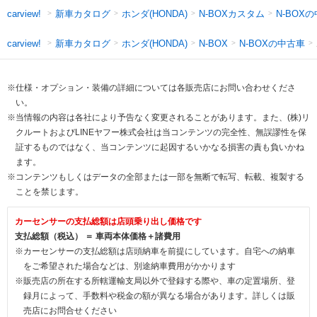
新車カタログ
ホンダ(HONDA)
N-BOXカスタム
N-BOX
carview!
新車カタログ
ホンダ(HONDA)
N-BOXの中古車
carview!
N-BOX
※仕様・オプション・装備の詳細については各販売店にお問い合わせくださ
い。
※当情報の内容は各社により予告なく変更されることがあります。また、(株)リ
クルートおよびLINEヤフー株式会社は当コンテンツの完全性、無誤謬性を保
証するものではなく、当コンテンツに起因するいかなる損害の責も負いかね
ます。
※コンテンツもしくはデータの全部または一部を無断で転写、転載、複製する
ことを禁じます。
カーセンサーの支払総額は店頭乗り出し価格です
支払総額（税込） ＝ 車両本体価格＋諸費用
※カーセンサーの支払総額は店頭納車を前提にしています。自宅への納車
をご希望された場合などは、別途納車費用がかかります
※販売店の所在する所轄運輸支局以外で登録する際や、車の定置場所、登
録月によって、手数料や税金の額が異なる場合があります。詳しくは販
売店にお問合せください