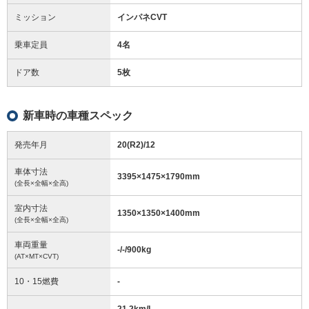
ミッション
インパネCVT
乗車定員
4名
ドア数
5枚
新車時の車種スペック
発売年月
20(R2)/12
車体寸法
3395
×
1475
×
1790
mm
(全長×全幅×全高)
室内寸法
1350
×
1350
×
1400
mm
(全長×全幅×全高)
車両重量
-/-/900
kg
(AT×MT×CVT)
10・15燃費
-
21.2km/L