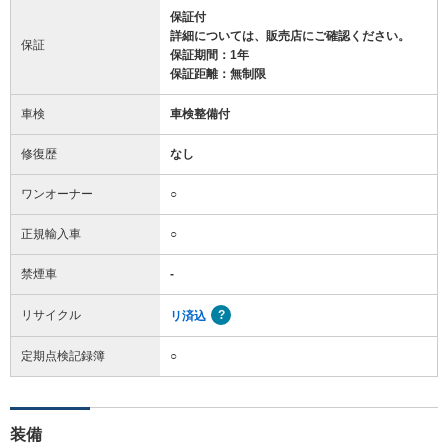
保証付
詳細については、販売店にご確認ください。
保証
保証期間：1年
保証距離：無制限
車検
車検整備付
修復歴
なし
ワンオーナー
○
正規輸入車
○
禁煙車
-
リサイクル
リ済込
定期点検記録簿
○
装備