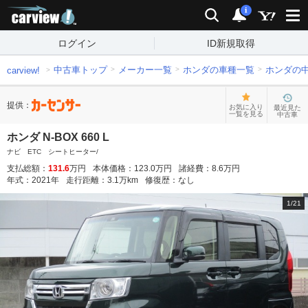
carview!
検索
通知
i
ログイン
ID新規取得
中古車トップ
メーカー一覧
ホンダの車種一覧
ホンダの
carview!
提供：
お気に入り
最近見た
一覧を見る
中古車
ホンダ N-BOX 660 L
ナビ ETC シートヒーター/
支払総額：
131.6
万円
本体価格：
123.0
万円
諸経費：
8.6
万円
年式：
2021
年
走行距離：
3.1
万km
修復歴：
なし
1
/
21