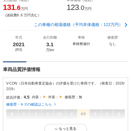
131
123
.6
.0
万円
万円
（諸経費8 .6 万円含む）
この車種の相場価格（平均本体価格：122万円）
年式
走行距離
車検
修復歴
2021
3.1
車検整備付
なし
(R3)
万km
車両品質評価情報
V-CON（日本自動車査定協会）の評価を受けた車両です。（検査日：2026/
2/19）
4.5
内装：
外装：
修復歴：無
総合評価：
修復歴・キズの確認はこちら
R
1
2
3
3.5
4
4.5
5
6
S
4.5
総合評価：
もっと見る