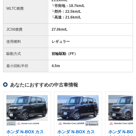
└市街地：18.7km/L
WLTC燃費
└郊外：22.5km/L
└高速：21.6km/L
JC08燃費
27.0km/L
使用燃料
レギュラー
駆動方式
前輪駆動（FF）
最小回転半径
4.5
m
あなたにおすすめの中古車情報
ホンダ N-BOX カス
ホンダ N-BOX カス
ホンダ N-BO