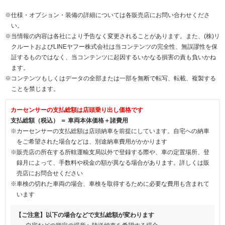
※仕様・オプション・装備の詳細については各販売店にお問い合わせくださ
い。
※当情報の内容は各社により予告なく変更されることがあります。また、(株)リ
クルートおよびLINEヤフー株式会社は当コンテンツの完全性、無誤謬性を保
証するものではなく、当コンテンツに起因するいかなる損害の責も負いかね
ます。
※コンテンツもしくはデータの全部または一部を無断で転写、転載、複製する
ことを禁じます。
カーセンサーの支払総額は店頭乗り出し価格です
支払総額（税込） ＝ 車両本体価格＋諸費用
※カーセンサーの支払総額は店頭納車を前提にしています。自宅への納車
をご希望された場合などは、別途納車費用がかかります
※販売店の所在する所轄運輸支局以外で登録する際や、車の定置場所、登
録月によって、手数料や税金の額が異なる場合があります。詳しくは販
売店にお問合せください
※車検の切れた車両の場合、車検を取得するために必要な費用も含まれて
います
【ご注意】以下の場合などで支払総額が変わります