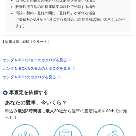
自宅などの指定の場所へ陸送納車を希望する場合
販売店所在地の所轄運輸支局以外で登録する場合
商談～契約～登録の間に「登録月」がずれる場合
（登録月が3月から4月にずれる場合は自動車税の額が大きく上がり
ます）
[ 情報提供：(株)リクルート ]
ホンダ N-BOXジョイのカタログを見る
ホンダ N-BOXカスタムのカタログを見る
ホンダ N-BOXのカタログを見る
車査定を依頼する
あなたの愛車、今いくら？
申込み
最短3時間後
に
最大20社
から愛車の査定結果をWebでお知
らせ！