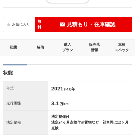
小さな傷・凹み、軽微な補修跡等があるが、そのまま加修せずに十分乗
れる状態。走行10万km未満
内装：
無
見積もり・在庫確認
補修の必要な目立つ損傷、悪臭等がないこと
料
外装：
購入
販売店
車種
補修の必要な目立つ損傷がないこと
状態
装備
プラン
情報
スペック
修復歴：無
状態
この中古車の「車両品質評価書」を見る
2021
年式
(R3)
年
3.1
走行距離
万km
法定整備付
法定整備
法定24ヶ月点検付※貨物など一部車両は12ヶ月
点検