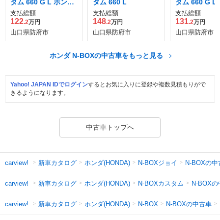
タム 660 G L ホンダ
タム 660 L
タム 660 G 
センシング
センシング
支払総額
支払総額
支払総額
122
148
131
.2
万円
.2
万円
.2
万円
山口県防府市
山口県防府市
山口県防府市
ホンダ N-BOXの中古車をもっと見る
Yahoo! JAPAN IDでログイン
するとお気に入りに登録や複数見積もりがで
きるようになります。
中古車トップへ
新車カタログ
ホンダ(HONDA)
N-BOXジョイ
N-BOXの
carview!
新車カタログ
ホンダ(HONDA)
N-BOXカスタム
N-BOX
carview!
新車カタログ
ホンダ(HONDA)
N-BOXの中古車
carview!
N-BOX