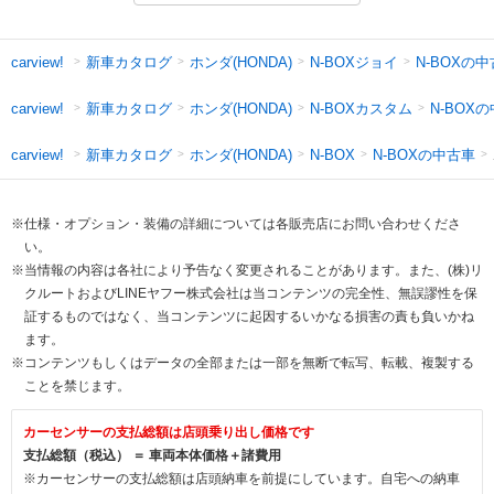
新車カタログ
ホンダ(HONDA)
N-BOXジョイ
N-BOXの
carview!
新車カタログ
ホンダ(HONDA)
N-BOXカスタム
N-BOX
carview!
新車カタログ
ホンダ(HONDA)
N-BOXの中古車
carview!
N-BOX
※仕様・オプション・装備の詳細については各販売店にお問い合わせくださ
い。
※当情報の内容は各社により予告なく変更されることがあります。また、(株)リ
クルートおよびLINEヤフー株式会社は当コンテンツの完全性、無誤謬性を保
証するものではなく、当コンテンツに起因するいかなる損害の責も負いかね
ます。
※コンテンツもしくはデータの全部または一部を無断で転写、転載、複製する
ことを禁じます。
カーセンサーの支払総額は店頭乗り出し価格です
支払総額（税込） ＝ 車両本体価格＋諸費用
※カーセンサーの支払総額は店頭納車を前提にしています。自宅への納車