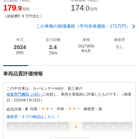
179
174
.9
.0
万円
万円
（諸経費5 .9 万円含む）
この車種の相場価格（平均本体価格：172万円）
年式
走行距離
車検
修復歴
2024
2.4
2027(R9)
なし
年4月
(R6)
万km
車両品質評価情報
この中古車は、カーセンサーnetが、第三者の
検査専門機関（AIS）
に依頼し、車両を客観的に評価したものです。（検査
日：2026年7月16日）
4
内装：
外装：
修復歴：無
総合評価：
修復歴・キズの確認はこちら
R
1
2
3
3.5
4
4.5
5
6
S
4
総合評価：