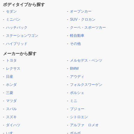
ボディタイプから探す
セダン
オープンカー
ミニバン
SUV・クロカン
ハッチバック
クーペ・スポーツカー
ステーションワゴン
軽自動車
ハイブリッド
その他
メーカーから探す
トヨタ
メルセデス・ベンツ
レクサス
BMW
日産
アウディ
ホンダ
フォルクスワーゲン
三菱
ポルシェ
マツダ
ミニ
スバル
プジョー
スズキ
シトロエン
ダイハツ
アルファ ロメオ
いすゞ
ボルボ