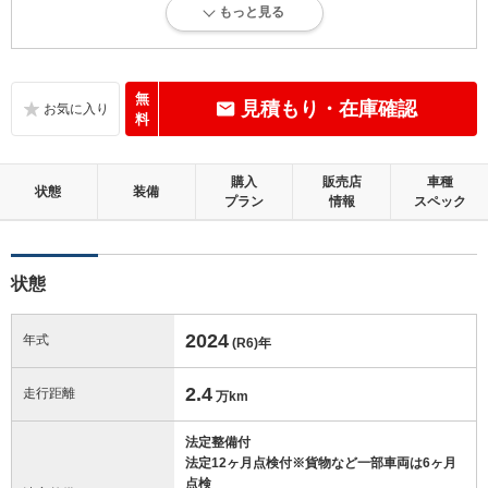
もっと見る
内外装に目立たない多少のキズ、ヘコミが認められる状態です。
内装：
目立たない軽微なダメージはありますが、良好な状態です。
無
見積もり・在庫確認
料
外装：
多少のキズ、ヘコミなどがあります。
購入
販売店
車種
状態
装備
プラン
情報
スペック
修復歴：無
この中古車の「車両品質評価書」を見る
状態
2024
年式
(R6)
年
2.4
走行距離
万km
法定整備付
法定12ヶ月点検付※貨物など一部車両は6ヶ月
点検