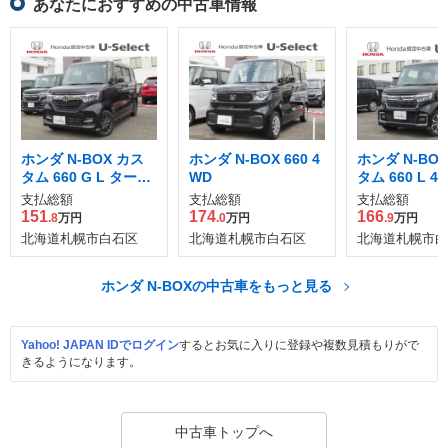
あなたにおすすめの中古車情報
ホンダ N-BOX カス
ホンダ N-BOX 660 4
ホンダ N-BO
タム 660 G L ターボ
WD
タム 660 L 4
ホンダセンシング 4
支払総額
支払総額
支払総額
WD
151
174
166
.8
万円
.0
万円
.9
万円
北海道札幌市白石区
北海道札幌市白石区
北海道札幌市白
ホンダ N-BOXの中古車をもっと見る
Yahoo! JAPAN IDでログイン
するとお気に入りに登録や複数見積もりがで
きるようになります。
中古車トップへ