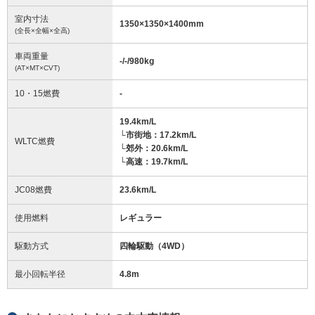
室内寸法
1350
×
1350
×
1400
mm
(全長×全幅×全高)
車両重量
-/-/980
kg
(AT×MT×CVT)
10・15燃費
-
19.4km/L
└市街地：17.2km/L
WLTC燃費
└郊外：20.6km/L
└高速：19.7km/L
JC08燃費
23.6km/L
使用燃料
レギュラー
駆動方式
四輪駆動（4WD）
最小回転半径
4.8
m