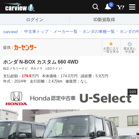
carview!
検索
通知
i
ログイン
ID新規取得
中古車トップ
メーカー一覧
ホンダの車種一覧
ホンダの
carview!
提供：
お気に入り
最近見た
一覧を見る
中古車
ホンダ N-BOX カスタム 660 4WD
純正メモリーナビ Rカメラ LEDライト/
支払総額：
179.9
万円
本体価格：
174.0
万円
諸経費：
5.9
万円
年式：
2024
年
走行距離：
2.4
万km
修復歴：
なし
1
/
23