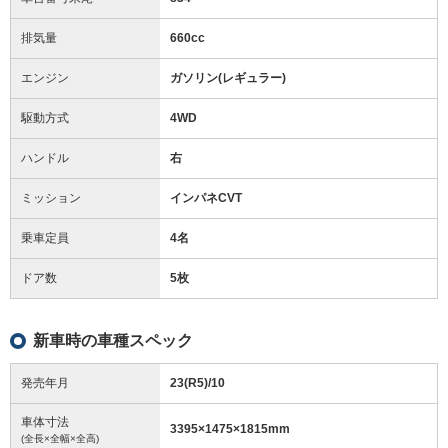
排気量
660cc
エンジン
ガソリン(レギュラー)
駆動方式
4WD
ハンドル
右
ミッション
インパネCVT
乗車定員
4名
ドア数
5枚
新車時の車種スペック
発売年月
23(R5)/10
車体寸法
3395
×
1475
×
1815
mm
(全長×全幅×全高)