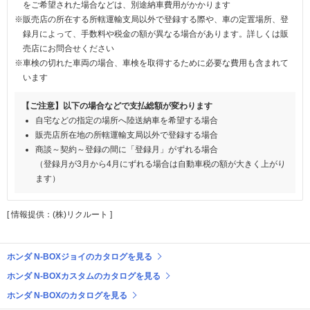
をご希望された場合などは、別途納車費用がかかります
※販売店の所在する所轄運輸支局以外で登録する際や、車の定置場所、登
録月によって、手数料や税金の額が異なる場合があります。詳しくは販
売店にお問合せください
※車検の切れた車両の場合、車検を取得するために必要な費用も含まれて
います
【ご注意】以下の場合などで支払総額が変わります
自宅などの指定の場所へ陸送納車を希望する場合
販売店所在地の所轄運輸支局以外で登録する場合
商談～契約～登録の間に「登録月」がずれる場合
（登録月が3月から4月にずれる場合は自動車税の額が大きく上がり
ます）
[ 情報提供：(株)リクルート ]
ホンダ N-BOXジョイのカタログを見る
ホンダ N-BOXカスタムのカタログを見る
ホンダ N-BOXのカタログを見る