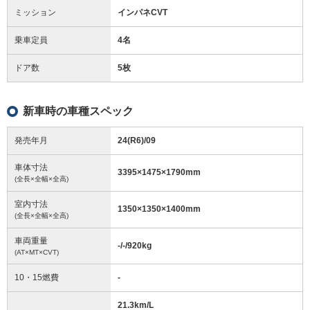
ミッション
インパネCVT
乗車定員
4名
ドア数
5枚
新車時の車種スペック
発売年月
24(R6)/09
車体寸法
3395
×
1475
×
1790
mm
(全長×全幅×全高)
室内寸法
1350
×
1350
×
1400
mm
(全長×全幅×全高)
車両重量
-/-/920
kg
(AT×MT×CVT)
10・15燃費
-
21.3km/L