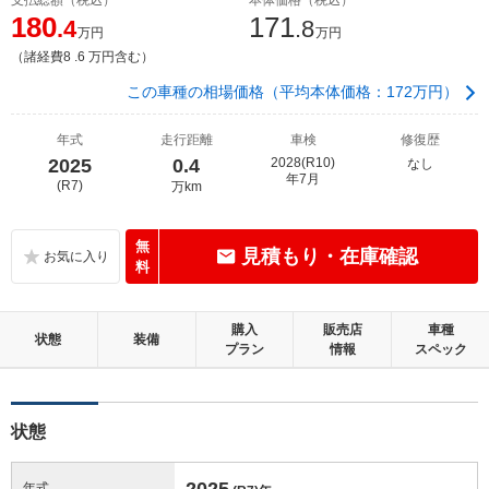
180
171
.4
.8
万円
万円
（諸経費8 .6 万円含む）
この車種の相場価格（平均本体価格：172万円）
年式
走行距離
車検
修復歴
2025
0.4
2028(R10)
なし
年7月
(R7)
万km
無
見積もり・在庫確認
料
購入
販売店
車種
状態
装備
プラン
情報
スペック
状態
2025
年式