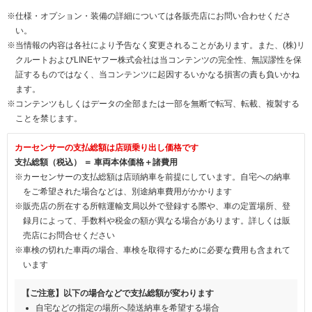
※仕様・オプション・装備の詳細については各販売店にお問い合わせくださ
い。
※当情報の内容は各社により予告なく変更されることがあります。また、(株)リ
クルートおよびLINEヤフー株式会社は当コンテンツの完全性、無誤謬性を保
証するものではなく、当コンテンツに起因するいかなる損害の責も負いかね
ます。
※コンテンツもしくはデータの全部または一部を無断で転写、転載、複製する
ことを禁じます。
カーセンサーの支払総額は店頭乗り出し価格です
支払総額（税込） ＝ 車両本体価格＋諸費用
※カーセンサーの支払総額は店頭納車を前提にしています。自宅への納車
をご希望された場合などは、別途納車費用がかかります
※販売店の所在する所轄運輸支局以外で登録する際や、車の定置場所、登
録月によって、手数料や税金の額が異なる場合があります。詳しくは販
売店にお問合せください
※車検の切れた車両の場合、車検を取得するために必要な費用も含まれて
います
【ご注意】以下の場合などで支払総額が変わります
自宅などの指定の場所へ陸送納車を希望する場合