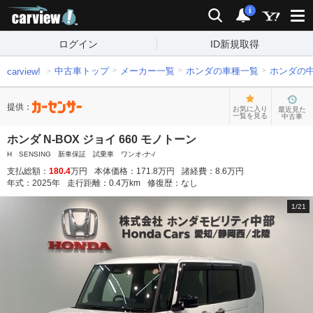
carview!
検索
通知
i
ログイン
ID新規取得
中古車トップ
メーカー一覧
ホンダの車種一覧
ホンダの
carview!
提供：
お気に入り
最近見た
一覧を見る
中古車
ホンダ N-BOX ジョイ 660 モノトーン
H SENSING 新車保証 試乗車 ワンオ-ナ-/
支払総額：
180.4
万円
本体価格：
171.8
万円
諸経費：
8.6
万円
年式：
2025
年
走行距離：
0.4
万km
修復歴：
なし
1
/
21