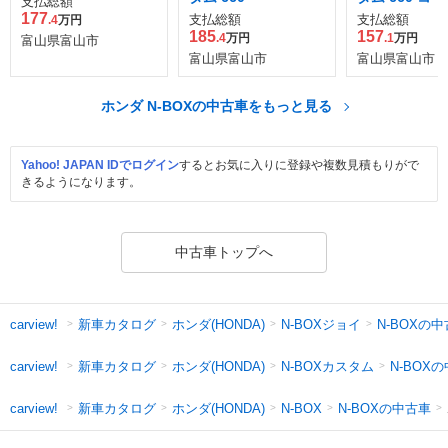
支払総額
ートスタイル 
177
支払総額
支払総額
.4
万円
ーン
185
157
.4
万円
.1
万円
富山県富山市
富山県富山市
富山県富山市
ホンダ N-BOXの中古車をもっと見る
Yahoo! JAPAN IDでログイン
するとお気に入りに登録や複数見積もりがで
きるようになります。
中古車トップへ
新車カタログ
ホンダ(HONDA)
N-BOXジョイ
N-BOXの
carview!
新車カタログ
ホンダ(HONDA)
N-BOXカスタム
N-BOX
carview!
新車カタログ
ホンダ(HONDA)
N-BOXの中古車
carview!
N-BOX