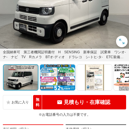
全国納車可 第三者機関証明書付 H SENSING 新車保証 試乗車 ワンオ-
ナ- ナビ TV Rカメラ BTオ-ディオ ドラレコ シ-トヒ-タ- ETC装備のN
-BOX...
無
見積もり・在庫確認
料
※お電話番号の入力は不要です。
支払総額（税込）
本体価格（税込）