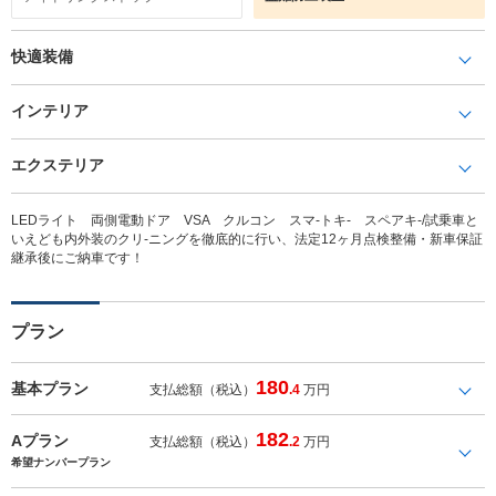
快適装備
インテリア
エクステリア
LEDライト 両側電動ドア VSA クルコン スマ-トキ- スペアキ-/試乗車と
いえども内外装のクリ-ニングを徹底的に行い、法定12ヶ月点検整備・新車保証
継承後にご納車です！
プラン
180
基本プラン
支払総額（税込）
.4
万円
182
Aプラン
支払総額（税込）
.2
万円
希望ナンバープラン