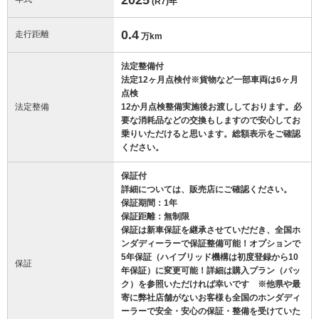
(R7)
年
0.4
走行距離
万km
法定整備付
法定12ヶ月点検付※貨物など一部車両は6ヶ月
点検
法定整備
12か月点検整備実施後お渡ししております。必
要な消耗品などの交換もしますので安心してお
乗りいただけると思います。総額表示をご確認
ください。
保証付
詳細については、販売店にご確認ください。
保証期間：1年
保証距離：無制限
保証は新車保証を継承させていだだき、全国ホ
ンダディーラーで保証整備可能！オプションで
5年保証（ハイブリッド機構は初度登録から10
保証
年保証）に変更可能！詳細は購入プラン（パッ
ク）を参照いただければ幸いです ※他県や最
寄に弊社店舗がないお客様も全国のホンダディ
ーラーで安全・安心の保証・整備を受けていた