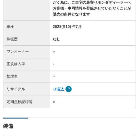
だく為に、ご自宅の最寄りホンダディーラーへ
お客様・車両情報を登録させていただくことが
販売の条件となります
車検
2028(R10) 年7月
修復歴
なし
ワンオーナー
○
正規輸入車
-
禁煙車
○
リサイクル
リ済込
定期点検記録簿
○
装備