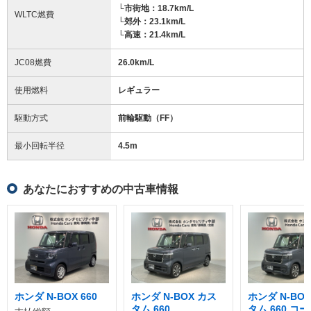
└市街地：18.7km/L
WLTC燃費
└郊外：23.1km/L
└高速：21.4km/L
JC08燃費
26.0km/L
使用燃料
レギュラー
駆動方式
前輪駆動（FF）
最小回転半径
4.5
m
あなたにおすすめの中古車情報
ホンダ N-BOX 660
ホンダ N-BOX カス
ホンダ N-BO
タム 660
タム 660 コ