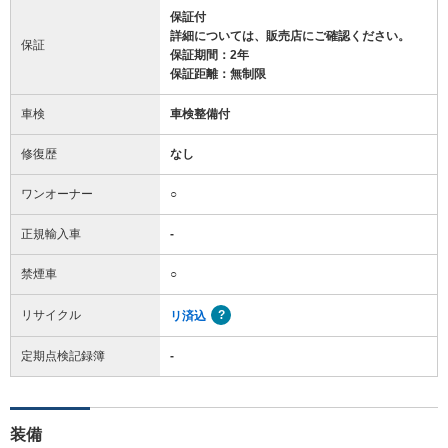
保証付
詳細については、販売店にご確認ください。
保証
保証期間：2年
保証距離：無制限
車検
車検整備付
修復歴
なし
ワンオーナー
○
正規輸入車
-
禁煙車
○
リサイクル
リ済込
定期点検記録簿
-
装備