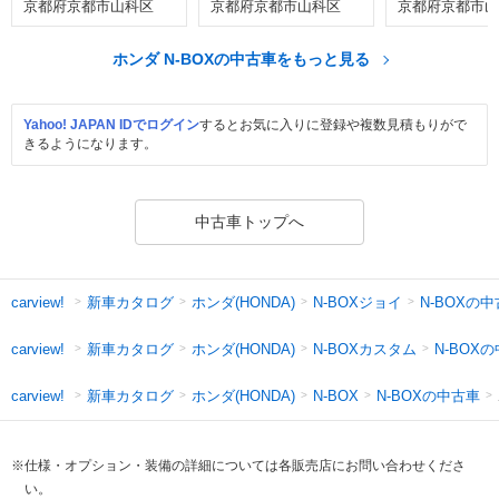
京都府京都市山科区
京都府京都市山科区
京都府京都市山
ホンダ N-BOXの中古車をもっと見る
Yahoo! JAPAN IDでログイン
するとお気に入りに登録や複数見積もりがで
きるようになります。
中古車トップへ
新車カタログ
ホンダ(HONDA)
N-BOXジョイ
N-BOXの
carview!
新車カタログ
ホンダ(HONDA)
N-BOXカスタム
N-BOX
carview!
新車カタログ
ホンダ(HONDA)
N-BOXの中古車
carview!
N-BOX
※仕様・オプション・装備の詳細については各販売店にお問い合わせくださ
い。