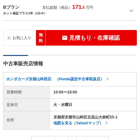
171
Bプラン
支払総額（税込）
.5
万円
ホット保証プラス3年（US-P）
無
見積もり・在庫確認
料
中古車販売店情報
ホンダカーズ京都山科西店 （Honda認定中古車取扱店）
営業時間
10:00〜18:00
定休日
火・水曜日
京都府京都市山科区北花山大林町55-1
住所
地図を見る（Yahoo!マップ）