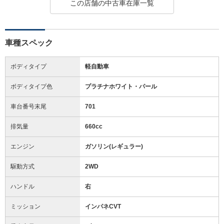
この店舗の中古車在庫一覧
車種スペック
ボディタイプ
軽自動車
ボディタイプ色
プラチナホワイト・パール
車台番号末尾
701
排気量
660cc
エンジン
ガソリン(レギュラー)
駆動方式
2WD
ハンドル
右
ミッション
インパネCVT