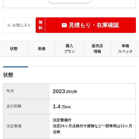
小さな傷・凹み、軽微な補修跡等があるが、そのまま加修せずに十分乗
れる状態。走行10万km未満
内装：
無
見積もり・在庫確認
補修の必要な目立つ損傷、悪臭等がないこと
料
外装：
購入
販売店
車種
補修の必要な目立つ損傷がないこと
状態
装備
プラン
情報
スペック
修復歴：無
状態
この中古車の「車両品質評価書」を見る
2023
年式
(R5)
年
1.4
走行距離
万km
法定整備付
法定整備
法定24ヶ月点検付※貨物など一部車両は12ヶ月
点検