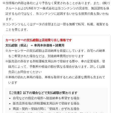
※当情報の内容は各社により予告なく変更されることがあります。また、(株)リ
クルートおよびLINEヤフー株式会社は当コンテンツの完全性、無誤謬性を保
証するものではなく、当コンテンツに起因するいかなる損害の責も負いかね
ます。
※コンテンツもしくはデータの全部または一部を無断で転写、転載、複製する
ことを禁じます。
カーセンサーの支払総額は店頭乗り出し価格です
支払総額（税込） ＝ 車両本体価格＋諸費用
※カーセンサーの支払総額は店頭納車を前提にしています。自宅への納車
をご希望された場合などは、別途納車費用がかかります
※販売店の所在する所轄運輸支局以外で登録する際や、車の定置場所、登
録月によって、手数料や税金の額が異なる場合があります。詳しくは販
売店にお問合せください
※車検の切れた車両の場合、車検を取得するために必要な費用も含まれて
います
【ご注意】以下の場合などで支払総額が変わります
自宅などの指定の場所へ陸送納車を希望する場合
販売店所在地の所轄運輸支局以外で登録する場合
商談～契約～登録の間に「登録月」がずれる場合