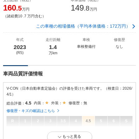
160
149
.5
.8
万円
万円
（諸経費10 .7 万円含む）
この車種の相場価格（平均本体価格：172万円）
年式
走行距離
車検
修復歴
2023
1.4
車検整備付
なし
(R5)
万km
車両品質評価情報
V-CON（日本自動車査定協会）の評価を受けた車両です。（検査日：2026/
4/1）
4.5
内装：
外装：
修復歴：無
総合評価：
修復歴・キズの確認はこちら
R
1
2
3
3.5
4
4.5
5
6
S
4.5
総合評価：
もっと見る