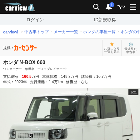
carview!
検索
通知
i
ログイン
ID新規取得
中古車トップ
メーカー一覧
ホンダの車種一覧
ホンダの
carview!
提供：
お気に入り
最近見た
一覧を見る
中古車
ホンダ N-BOX 660
ワンオーナー 禁煙車 ディスプレイオーデ/
支払総額：
160.5
万円
本体価格：
149.8
万円
諸経費：
10.7
万円
年式：
2023
年
走行距離：
1.4
万km
修復歴：
なし
1
/
21