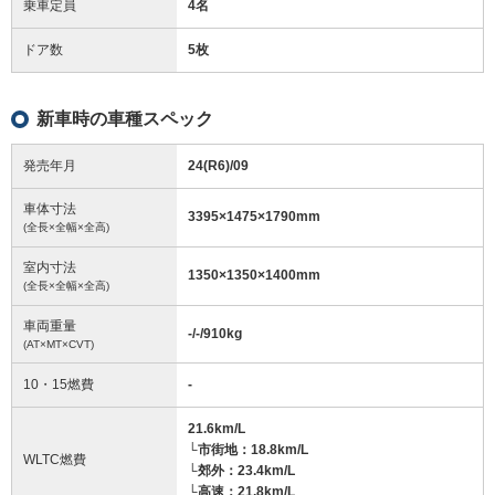
乗車定員
4名
ドア数
5枚
新車時の車種スペック
発売年月
24(R6)/09
車体寸法
3395
×
1475
×
1790
mm
(全長×全幅×全高)
室内寸法
1350
×
1350
×
1400
mm
(全長×全幅×全高)
車両重量
-/-/910
kg
(AT×MT×CVT)
10・15燃費
-
21.6km/L
└市街地：18.8km/L
WLTC燃費
└郊外：23.4km/L
└高速：21.8km/L