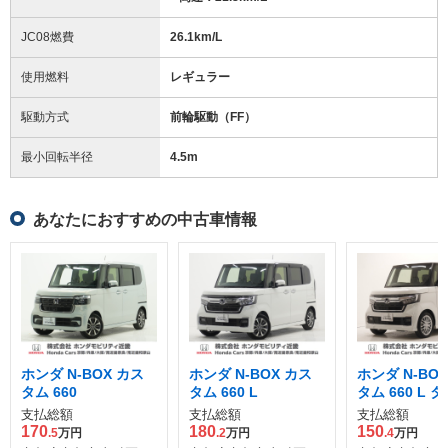
JC08燃費
26.1km/L
使用燃料
レギュラー
駆動方式
前輪駆動（FF）
最小回転半径
4.5
m
あなたにおすすめの中古車情報
ホンダ N-BOX カス
ホンダ N-BOX カス
ホンダ N-BO
タム 660
タム 660 L
タム 660 L 
支払総額
支払総額
支払総額
170
180
150
.5
万円
.2
万円
.4
万円