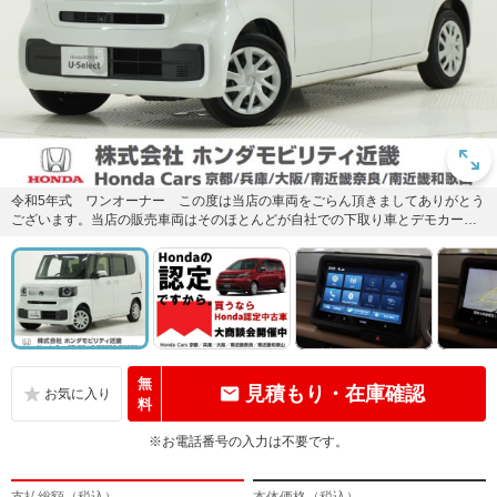
令和5年式 ワンオーナー この度は当店の車両をごらん頂きましてありがとう
ございます。当店の販売車両はそのほとんどが自社での下取り車とデモカー
（試乗車）から構成され、安心し...
無
見積もり・在庫確認
料
※お電話番号の入力は不要です。
支払総額（税込）
本体価格（税込）