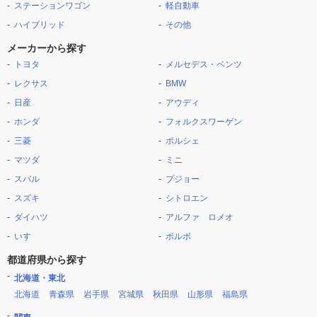
ステーションワゴン
軽自動車
ハイブリッド
その他
メーカーから探す
トヨタ
メルセデス・ベンツ
レクサス
BMW
日産
アウディ
ホンダ
フォルクスワーゲン
三菱
ポルシェ
マツダ
ミニ
スバル
プジョー
スズキ
シトロエン
ダイハツ
アルファ ロメオ
いすゞ
ボルボ
都道府県から探す
北海道・東北
北海道
青森県
岩手県
宮城県
秋田県
山形県
福島県