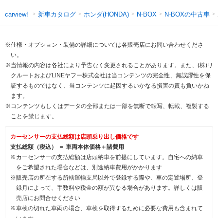
新車カタログ
ホンダ(HONDA)
N-BOXの中古車
carview!
N-BOX
※仕様・オプション・装備の詳細については各販売店にお問い合わせくださ
い。
※当情報の内容は各社により予告なく変更されることがあります。また、(株)リ
クルートおよびLINEヤフー株式会社は当コンテンツの完全性、無誤謬性を保
証するものではなく、当コンテンツに起因するいかなる損害の責も負いかね
ます。
※コンテンツもしくはデータの全部または一部を無断で転写、転載、複製する
ことを禁じます。
カーセンサーの支払総額は店頭乗り出し価格です
支払総額（税込） ＝ 車両本体価格＋諸費用
※カーセンサーの支払総額は店頭納車を前提にしています。自宅への納車
をご希望された場合などは、別途納車費用がかかります
※販売店の所在する所轄運輸支局以外で登録する際や、車の定置場所、登
録月によって、手数料や税金の額が異なる場合があります。詳しくは販
売店にお問合せください
※車検の切れた車両の場合、車検を取得するために必要な費用も含まれて