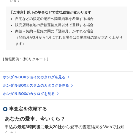
います
【ご注意】以下の場合などで支払総額が変わります
自宅などの指定の場所へ陸送納車を希望する場合
販売店所在地の所轄運輸支局以外で登録する場合
商談～契約～登録の間に「登録月」がずれる場合
（登録月が3月から4月にずれる場合は自動車税の額が大きく上がり
ます）
[ 情報提供：(株)リクルート ]
ホンダ N-BOXジョイのカタログを見る
ホンダ N-BOXカスタムのカタログを見る
ホンダ N-BOXのカタログを見る
車査定を依頼する
あなたの愛車、今いくら？
申込み
最短3時間後
に
最大20社
から愛車の査定結果をWebでお知
らせ！