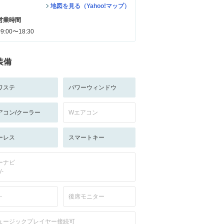
地図を見る（Yahoo!マップ）
営業時間
09:00〜18:30
装備
ワステ
パワーウィンドウ
アコン/クーラー
Wエアコン
ーレス
スマートキー
ーナビ
/-
-
後席モニター
ュージックプレイヤー接続可