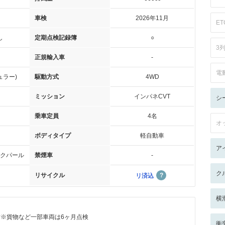
車検
2026年11月
ET
し
定期点検記録簿
○
3
正規輸入車
-
電
ュラー)
駆動方式
4WD
ミッション
インパネCVT
シ
乗車定員
4名
オ
ボディタイプ
軽自動車
ア
クパール
禁煙車
-
ク
リサイクル
リ済込
横
付※貨物など一部車両は6ヶ月点検
衝