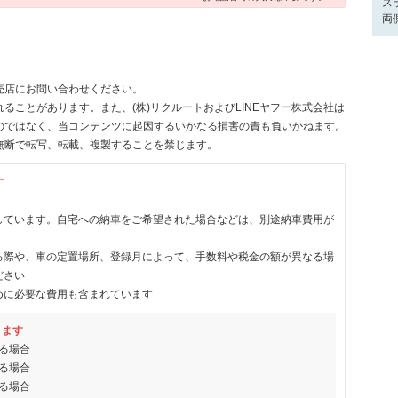
ス
両
売店にお問い合わせください。
ることがあります。また、(株)リクルートおよびLINEヤフー株式会社は
のではなく、当コンテンツに起因するいかなる損害の責も負いかねます。
無断で転写、転載、複製することを禁じます。
す
しています。自宅への納車をご希望された場合などは、別途納車費用が
る際や、車の定置場所、登録月によって、手数料や税金の額が異なる場
ださい
めに必要な費用も含まれています
ります
る場合
る場合
る場合