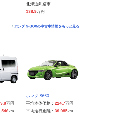
北海道釧路市
138.9
万円
ホンダ N-BOXの中古車情報をもっと見る
ホンダ S660
9.8
万円
平均本体価格：
224.7
万円
,546
km
平均走行距離：
39,085
km