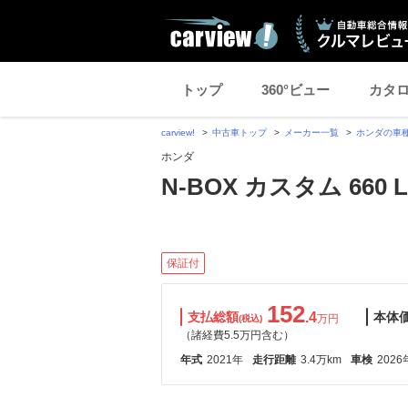
トップ
360°ビュー
カタ
carview!
中古車トップ
メーカー一覧
ホンダの車
ホンダ
N-BOX カスタム 660 L
保証付
152
支払総額
.4
本体
万円
(税込)
（諸経費5.5万円含む）
年式
2021年
走行距離
3.4万km
車検
2026