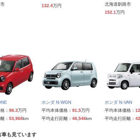
路市
北海道釧路市
132.4
万円
152.1
万円
ONE
ホンダ N-WGN
ホンダ N-VAN
価格：
96.3
万円
平均本体価格：
91.5
万円
平均本体価格：
12
距離：
53,968
km
平均走行距離：
46,546
km
平均走行距離：
42
古車も見ています