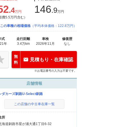
52
146
.4
.9
万円
万円
経費5.5万円含む）
この車種の相場価格
（平均本体価格：122.8万円）
年式
走行距離
車検
修復歴
021年
3.4万km
2026年11月
なし
無
見積もり・在庫確認
料
※お電話番号の入力は不要です。
店舗情報
ンダカーズ釧路U-Select釧路
この店舗の中古車在庫一覧
住所
北海道釧路市星が浦大通1丁目6-32