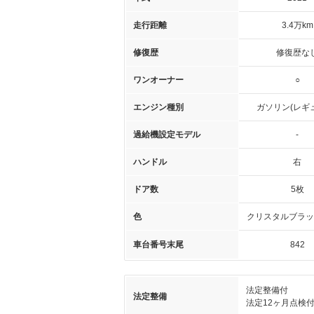
走行距離
3.4万km
修復歴
修復歴な
ワンオーナー
○
エンジン種別
ガソリン(レギ
過給機設定モデル
-
ハンドル
右
ドア数
5枚
色
クリスタルブラッ
車台番号末尾
842
法定整備付
法定整備
法定12ヶ月点検