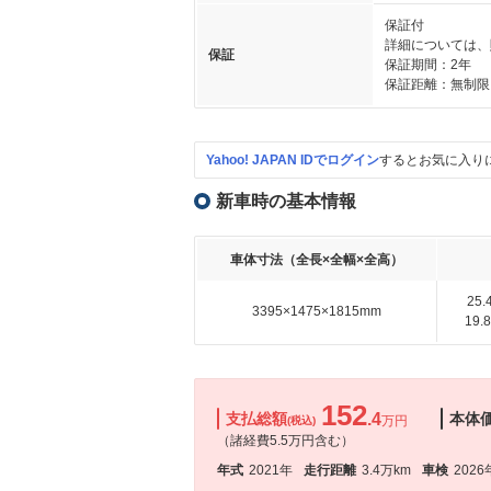
保証付
詳細については、
保証
保証期間：2年
保証距離：無制限
Yahoo! JAPAN IDでログイン
するとお気に入り
新車時の基本情報
車体寸法（全長×全幅×全高）
25
3395×1475×1815mm
19
152
支払総額
.4
本体
万円
(税込)
（諸経費5.5万円含む）
年式
2021年
走行距離
3.4万km
車検
2026