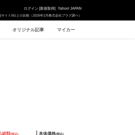
ログイン
[
新規取得
]
Yahoo! JAPAN
サイト5社との比較（2026年2月株式会社プラグ調べ）
オリジナル記事
マイカー
払総額
本体価格
(税込)
(税込)