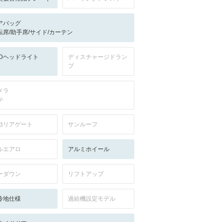
アバッグ
転席/助手席/サイド/カーテン
EDヘッドライト
ディスチャージドラン
プ
メラ
/-
動リアゲート
サンルーフ
ルエアロ
アルミホイール
ーダウン
リフトアップ
冷地仕様
過給機設定モデル