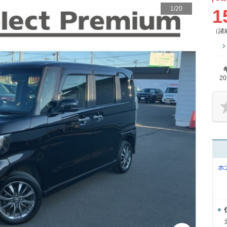
1
/
20
1
（諸
2
ホ