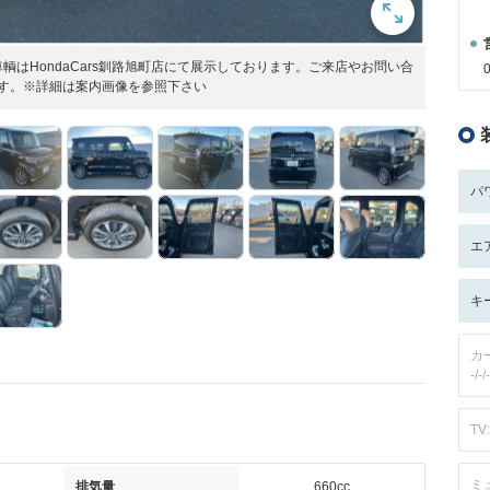
はHondaCars釧路旭町店にて展示しております。ご来店やお問い合
たします。※詳細は案内画像を参照下さい
パ
エ
キ
カ
-/-/-
TV:
ミ
排気量
660cc