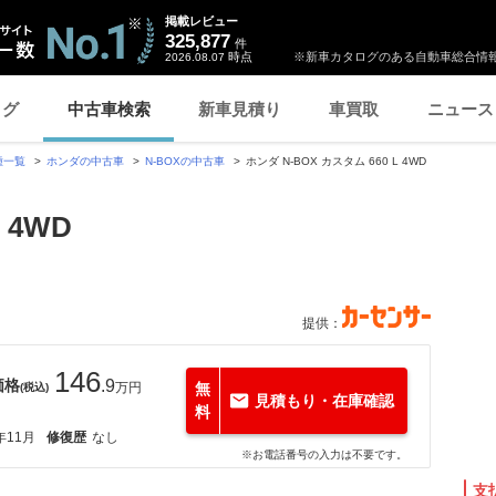
掲載レビュー
325,877
件
時点
※新車カタログのある自動車総合情報
2026.08.07
ログ
中古車検索
新車見積り
車買取
ニュース
種一覧
ホンダの中古車
N-BOXの中古車
ホンダ N-BOX カスタム 660 L 4WD
 4WD
提供：
146
価格
.9
万円
無
(税込)
見積もり・在庫確認
料
年11月
修復歴
なし
※お電話番号の入力は不要です。
支