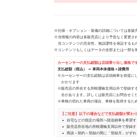
※仕様・オプション・装備の詳細については各販
※当情報の内容は各販売店により予告なく変更され
当コンテンツの完全性、無誤謬性を保証するも
※コンテンツもしくはデータの全部または一部を
カーセンサーの支払総額は店頭乗り出し価格で
支払総額（税込） ＝ 車両本体価格＋諸費用
※カーセンサーの支払総額は店頭納車を前提に
かかります
※販売店の所在する所轄運輸支局以外で登録す
合があります。詳しくは販売店にお問合せく
※車検の切れた車両の場合、車検を取得するた
【ご注意】以下の場合などで支払総額が変わ
自宅などの指定の場所へ陸送納車を希望す
販売店所在地の所轄運輸支局以外で登録す
商談～契約～登録の間に「登録月」がずれ