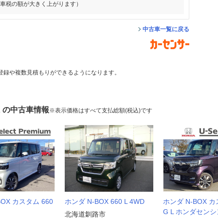
動車税の額が大きく上がります）
中古車一覧に戻る
登録や複数見積もりができるようになります。
X の中古車情報
※表示価格はすべて支払総額(税込)です
BOX カスタム 660
ホンダ N-BOX 660 L 4WD
ホンダ N-BOX カ
G L ホンダセンシ
北海道釧路市