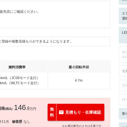
販売店にご確認ください。
エ
運
L
に登録や複数見積もりができるようになります。
カ
-/-/-
燃料消費率
最小回転半径
電
.4km/L（JC08モード走行）
4.7m
.8km/L（WLTCモード走行）
フ
ロ
146
価格
.9
万円
無
(税込)
見積もり・在庫確認
寒
料
年11月
修復歴
なし
※お電話番号の入力は不要です。