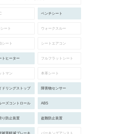
C
ベンチシート
列シート
ウォークスルー
動シート
シートエアコン
ートヒーター
フルフラットシート
ットマン
本革シート
イドリングストップ
障害物センサー
ルーズコントロール
ABS
滑り防止装置
盗難防止装置
突被害軽減ブレーキ
パーキングアシスト