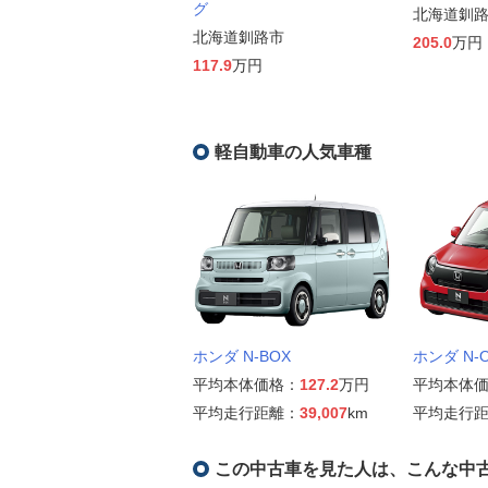
グ
北海道釧
北海道釧路市
205.0
万円
117.9
万円
軽自動車の人気車種
ホンダ N-BOX
ホンダ N-
平均本体価格：
127.2
万円
平均本体
平均走行距離：
39,007
km
平均走行
この中古車を見た人は、こんな中