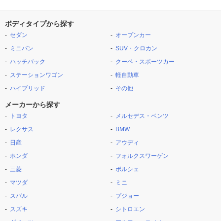
ボディタイプから探す
セダン
オープンカー
ミニバン
SUV・クロカン
ハッチバック
クーペ・スポーツカー
ステーションワゴン
軽自動車
ハイブリッド
その他
メーカーから探す
トヨタ
メルセデス・ベンツ
レクサス
BMW
日産
アウディ
ホンダ
フォルクスワーゲン
三菱
ポルシェ
マツダ
ミニ
スバル
プジョー
スズキ
シトロエン