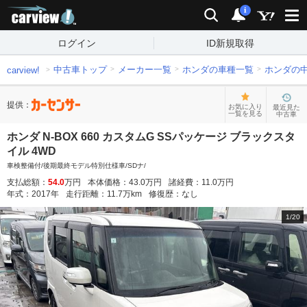
carview!
検索
通知
i
ログイン
ID新規取得
中古車トップ
メーカー一覧
ホンダの車種一覧
ホンダの
carview!
提供：
お気に入り
最近見た
一覧を見る
中古車
ホンダ N-BOX 660 カスタムG SSパッケージ ブラックスタ
イル 4WD
車検整備付/後期最終モデル特別仕様車/SDナ/
支払総額：
54.0
万円
本体価格：
43.0
万円
諸経費：
11.0
万円
年式：
2017
年
走行距離：
11.7
万km
修復歴：
なし
1
/
20