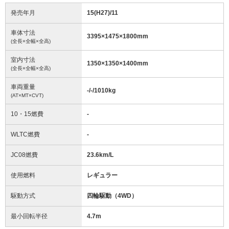
発売年月
15(H27)/11
車体寸法
3395
×
1475
×
1800
mm
(全長×全幅×全高)
室内寸法
1350
×
1350
×
1400
mm
(全長×全幅×全高)
車両重量
-/-/1010
kg
(AT×MT×CVT)
10・15燃費
-
WLTC燃費
-
JC08燃費
23.6km/L
使用燃料
レギュラー
駆動方式
四輪駆動（4WD）
最小回転半径
4.7
m