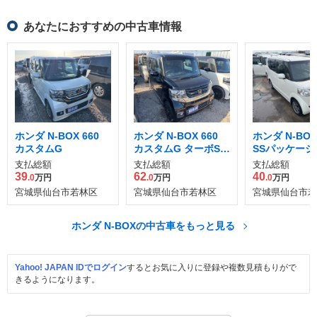
あなたにおすすめの中古車情報
ホンダ N-BOX 660
ホンダ N-BOX 660
ホンダ N-BOX 
カスタムG
カスタムG ターボSS
SSパッケージ
パッケージ ブラック
支払総額
支払総額
支払総額
スタイル4WD
39
62
40
.0
万円
.0
万円
.0
万円
宮城県仙台市若林区
宮城県仙台市若林区
宮城県仙台市若
ホンダ N-BOXの中古車をもっと見る
Yahoo! JAPAN IDでログイン
するとお気に入りに登録や複数見積もりがで
きるようになります。