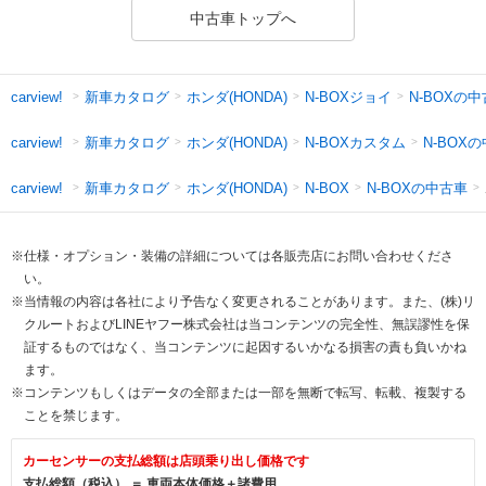
中古車トップへ
新車カタログ
ホンダ(HONDA)
N-BOXジョイ
N-BOXの
carview!
新車カタログ
ホンダ(HONDA)
N-BOXカスタム
N-BOX
carview!
新車カタログ
ホンダ(HONDA)
N-BOXの中古車
carview!
N-BOX
※仕様・オプション・装備の詳細については各販売店にお問い合わせくださ
い。
※当情報の内容は各社により予告なく変更されることがあります。また、(株)リ
クルートおよびLINEヤフー株式会社は当コンテンツの完全性、無誤謬性を保
証するものではなく、当コンテンツに起因するいかなる損害の責も負いかね
ます。
※コンテンツもしくはデータの全部または一部を無断で転写、転載、複製する
ことを禁じます。
カーセンサーの支払総額は店頭乗り出し価格です
支払総額（税込） ＝ 車両本体価格＋諸費用