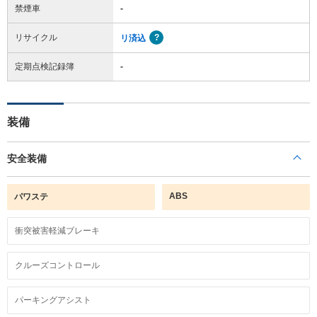
禁煙車
-
リサイクル
リ済込
定期点検記録簿
-
装備
安全装備
ABS
パワステ
衝突被害軽減ブレーキ
クルーズコントロール
パーキングアシスト