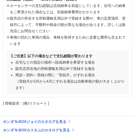
※カーセンサーの支払総額は店頭納車を前提にしています。自宅への納車
をご希望された場合などは、別途納車費用がかかります
※販売店の所在する所轄運輸支局以外で登録する際や、車の定置場所、登
録月によって、手数料や税金の額が異なる場合があります。詳しくは販
売店にお問合せください
※車検の切れた車両の場合、車検を取得するために必要な費用も含まれて
います
【ご注意】以下の場合などで支払総額が変わります
自宅などの指定の場所へ陸送納車を希望する場合
販売店所在地の所轄運輸支局以外で登録する場合
商談～契約～登録の間に「登録月」がずれる場合
（登録月が3月から4月にずれる場合は自動車税の額が大きく上がり
ます）
[ 情報提供：(株)リクルート ]
ホンダ N-BOXジョイのカタログを見る
ホンダ N-BOXカスタムのカタログを見る