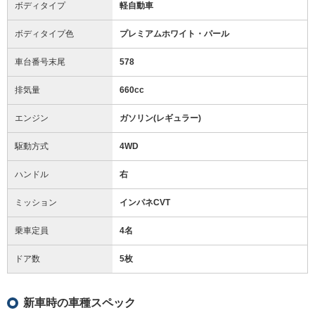
ボディタイプ
軽自動車
ボディタイプ色
プレミアムホワイト・パール
車台番号末尾
578
排気量
660cc
エンジン
ガソリン(レギュラー)
駆動方式
4WD
ハンドル
右
ミッション
インパネCVT
乗車定員
4名
ドア数
5枚
新車時の車種スペック