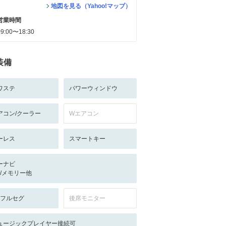
地図を見る（Yahoo!マップ）
営業時間
09:00〜18:30
装備
ワステ
パワーウィンドウ
アコン/クーラー
Wエアコン
ーレス
スマートキー
ーナビ
-/-/メモリー他
V:フルセグ
後席モニター
ュージックプレイヤー接続可