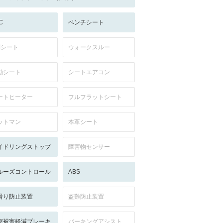
C
ベンチシート
列シート
ウォークスルー
動シート
シートエアコン
ートヒーター
フルフラットシート
ットマン
本革シート
イドリングストップ
障害物センサー
ルーズコントロール
ABS
滑り防止装置
盗難防止装置
突被害軽減ブレーキ
パーキングアシスト