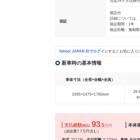
法定24ヶ月点検
保証付
詳細については、
保証
保証期間：1年
保証距離：無制限
Yahoo! JAPAN IDでログイン
するとお気に入り
新車時の基本情報
車体寸法（全長×全幅×全高）
26
3395×1475×1790mm
-
93
支払総額
.5
本体
万円
(税込)
（諸経費7.7万円含む）
年式
2017年
走行距離
9.2万km
車検
車検