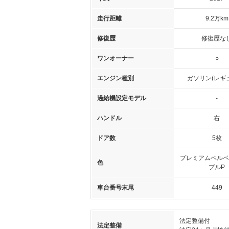
走行距離
9.2万km
修復歴
修復歴な
ワンオーナー
○
エンジン種別
ガソリン(レギ
過給機設定モデル
-
ハンドル
右
ドア数
5枚
プレミアムベルベ
色
プルP
車台番号末尾
449
法定整備付
法定整備