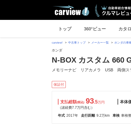
トップ
360°ビュー
カタ
carview!
中古車トップ
メーカー一覧
ホンダの車
ホンダ
N-BOX カスタム 660
メモリーナビ リアカメラ USB 両側ス
保証付
93
支払総額
.5
本体
万円
(税込)
（諸経費7.7万円含む）
年式
2017年
走行距離
9.2万km
車検
車検