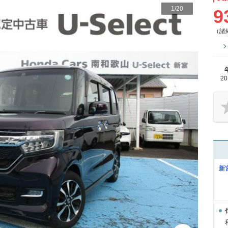
1
/
20
9
（諸
2
新