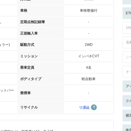
車検
車検整備付
ET
し
定期点検記録簿
-
3
正規輸入車
-
電
ュラー)
駆動方式
2WD
ミッション
インパネCVT
シ
乗車定員
4名
オ
ボディタイプ
軽自動車
ア
ットパー
禁煙車
-
ク
リサイクル
リ済込
横
衝