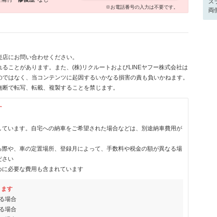
ス
※お電話番号の入力は不要です。
両
売店にお問い合わせください。
ることがあります。また、(株)リクルートおよびLINEヤフー株式会社は
のではなく、当コンテンツに起因するいかなる損害の責も負いかねます。
無断で転写、転載、複製することを禁じます。
す
しています。自宅への納車をご希望された場合などは、別途納車費用が
る際や、車の定置場所、登録月によって、手数料や税金の額が異なる場
ださい
めに必要な費用も含まれています
ります
る場合
る場合