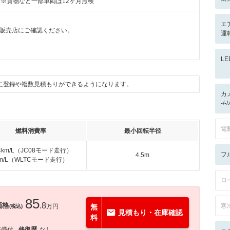
付※貨物など一部車両は12ヶ月点検
エ
販売店にご確認ください。
運
L
に登録や複数見積もりができるようになります。
カ
-/
電
燃料消費率
最小回転半径
.4km/L（JC08モード走行）
フ
4.5m
km/L（WLTCモード走行）
ロ
85
価格
.8
寒
万円
無
(税込)
見積もり・在庫確認
料
整備付
修復歴
なし