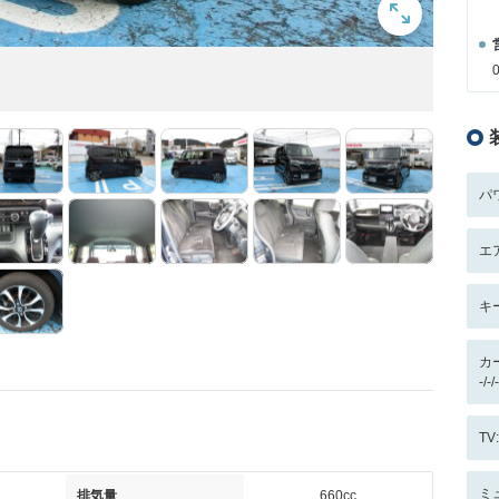
パ
エ
キ
カ
-/
T
ミ
排気量
660cc