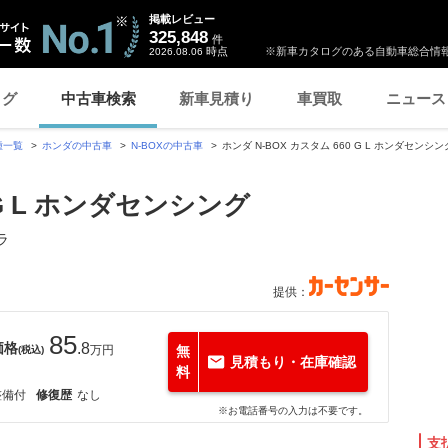
掲載レビュー
325,848
件
時点
※新車カタログのある自動車総合情報
2026.08.06
ログ
中古車検索
新車見積り
車買取
ニュース
種一覧
ホンダの中古車
N-BOXの中古車
ホンダ N-BOX カスタム 660 G L ホンダセ
 G L ホンダセンシング
ラ
提供：
85
価格
.8
万円
無
(税込)
見積もり・在庫確認
料
整備付
修復歴
なし
※お電話番号の入力は不要です。
支