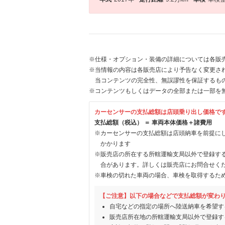
※仕様・オプション・装備の詳細については各販
※当情報の内容は各販売店により予告なく変更され
当コンテンツの完全性、無誤謬性を保証するも
※コンテンツもしくはデータの全部または一部を
カーセンサーの支払総額は店頭乗り出し価格で
支払総額（税込） ＝ 車両本体価格＋諸費用
※カーセンサーの支払総額は店頭納車を前提に
かかります
※販売店の所在する所轄運輸支局以外で登録す
合があります。詳しくは販売店にお問合せく
※車検の切れた車両の場合、車検を取得するた
【ご注意】以下の場合などで支払総額が変わ
自宅などの指定の場所へ陸送納車を希望す
販売店所在地の所轄運輸支局以外で登録す