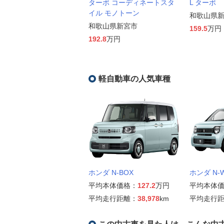
ターボ コーディネートスタ
L ターボ
イル モノトーン
和歌山県
和歌山県新宮市
159.5
万円
192.8
万円
軽自動車の人気車種
ホンダ N-BOX
ホンダ N-
平均本体価格：
127.2
万円
平均本体
平均走行距離：
38,978
km
平均走行