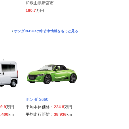
和歌山県新宮市
180.7
万円
ホンダ N-BOXの中古車情報をもっと見る
ホンダ S660
9.9
万円
平均本体価格：
224.8
万円
,400
km
平均走行距離：
38,936
km