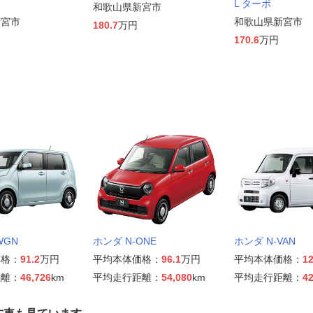
L ターボ
和歌山県新宮市
新宮市
和歌山県新宮市
180.7
万円
170.6
万円
WGN
ホンダ N-ONE
ホンダ N-VAN
価格：
91.2
万円
平均本体価格：
96.1
万円
平均本体価格：
12
距離：
46,726
km
平均走行距離：
54,080
km
平均走行距離：
42