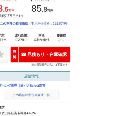
3
85
.5
.8
万円
万円
経費7.7万円含む）
この車種の相場価格
（平均本体価格：122.8万円）
年式
走行距離
車検
修復歴
017年
9.2万km
車検整備付
なし
無
見積もり・在庫確認
料
※お電話番号の入力は不要です。
店舗情報
宮ホンダ販売（株）U-Select新宮
この店舗の中古車在庫一覧
住所
和歌山県新宮市神倉4-6-24