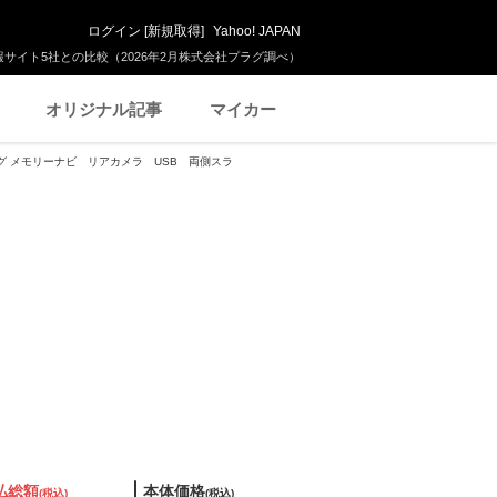
ログイン
[
新規取得
]
Yahoo! JAPAN
サイト5社との比較（2026年2月株式会社プラグ調べ）
オリジナル記事
マイカー
ンシング メモリーナビ リアカメラ USB 両側スラ
払総額
本体価格
(税込)
(税込)