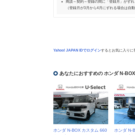
商談～契約～登録の間に「登録月」がずれ
（登録月が3月から4月にずれる場合は自
Yahoo! JAPAN IDでログイン
するとお気に入りに
あなたにおすすめの ホンダ N-BO
ホンダ N-BOX カスタム 660
ホンダ N-