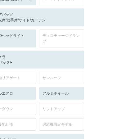
アバッグ
転席/助手席/サイド/カーテン
EDヘッドライト
ディスチャージドラン
プ
メラ
-/バック/-
動リアゲート
サンルーフ
ルエアロ
アルミホイール
ーダウン
リフトアップ
冷地仕様
過給機設定モデル