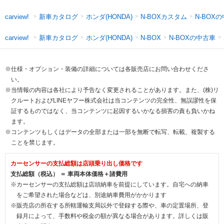
新車カタログ
ホンダ(HONDA)
N-BOXカスタム
N-BOX
carview!
新車カタログ
ホンダ(HONDA)
N-BOXの中古車
carview!
N-BOX
※仕様・オプション・装備の詳細については各販売店にお問い合わせくださ
い。
※当情報の内容は各社により予告なく変更されることがあります。また、(株)リ
クルートおよびLINEヤフー株式会社は当コンテンツの完全性、無誤謬性を保
証するものではなく、当コンテンツに起因するいかなる損害の責も負いかね
ます。
※コンテンツもしくはデータの全部または一部を無断で転写、転載、複製する
ことを禁じます。
カーセンサーの支払総額は店頭乗り出し価格です
支払総額（税込） ＝ 車両本体価格＋諸費用
※カーセンサーの支払総額は店頭納車を前提にしています。自宅への納車
をご希望された場合などは、別途納車費用がかかります
※販売店の所在する所轄運輸支局以外で登録する際や、車の定置場所、登
録月によって、手数料や税金の額が異なる場合があります。詳しくは販