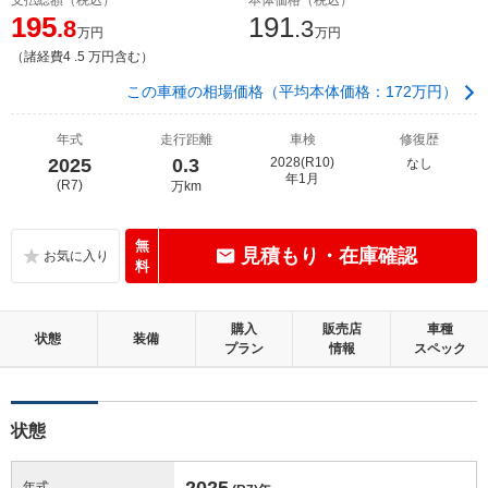
195
191
.8
.3
万円
万円
（諸経費4 .5 万円含む）
この車種の相場価格（平均本体価格：172万円）
年式
走行距離
車検
修復歴
2025
0.3
2028(R10)
なし
年1月
(R7)
万km
無
見積もり・在庫確認
料
購入
販売店
車種
状態
装備
プラン
情報
スペック
状態
2025
年式