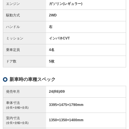
エンジン
ガソリン(レギュラー)
駆動方式
2WD
ハンドル
右
ミッション
インパネCVT
乗車定員
4名
ドア数
5枚
新車時の車種スペック
発売年月
24(R6)/09
車体寸法
3395
×
1475
×
1790
mm
(全長×全幅×全高)
室内寸法
1350
×
1350
×
1400
mm
(全長×全幅×全高)