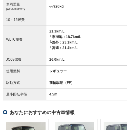
車両重量
-/-/920
kg
(AT×MT×CVT)
10・15燃費
-
21.3km/L
└市街地：18.7km/L
WLTC燃費
└郊外：23.1km/L
└高速：21.4km/L
JC08燃費
26.0km/L
使用燃料
レギュラー
駆動方式
前輪駆動（FF）
最小回転半径
4.5
m
あなたにおすすめの中古車情報