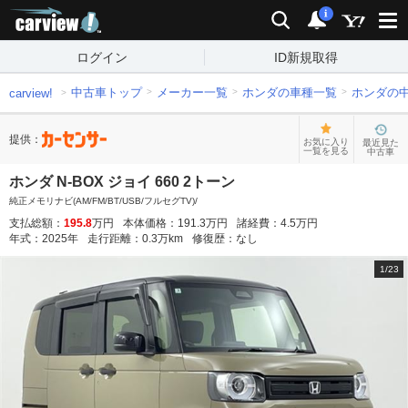
carview!
検索
通知
i
ログイン
ID新規取得
中古車トップ
メーカー一覧
ホンダの車種一覧
ホンダの
carview!
提供：
お気に入り
最近見た
一覧を見る
中古車
ホンダ N-BOX ジョイ 660 2トーン
純正メモリナビ(AM/FM/BT/USB/フルセグTV)/
支払総額：
195.8
万円
本体価格：
191.3
万円
諸経費：
4.5
万円
年式：
2025
年
走行距離：
0.3
万km
修復歴：
なし
1
/
23