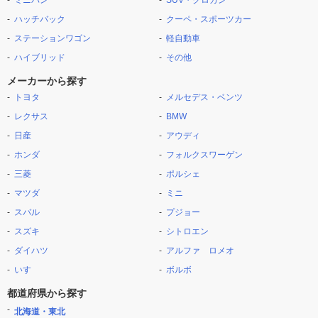
ミニバン
SUV・クロカン
ハッチバック
クーペ・スポーツカー
ステーションワゴン
軽自動車
ハイブリッド
その他
メーカーから探す
トヨタ
メルセデス・ベンツ
レクサス
BMW
日産
アウディ
ホンダ
フォルクスワーゲン
三菱
ポルシェ
マツダ
ミニ
スバル
プジョー
スズキ
シトロエン
ダイハツ
アルファ ロメオ
いすゞ
ボルボ
都道府県から探す
北海道・東北