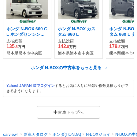
ホンダ N-BOX 660 G
ホンダ N-BOX カス
ホンダ N-BO
L ホンダセンシング
タム 660 L
タム 660 L 
カッパーブラウンス
タイルプラス 
支払総額
支払総額
支払総額
タイル
ク
135
142
179
.8
万円
.8
万円
.8
万円
熊本県熊本市中央区
熊本県熊本市中央区
熊本県熊本市中
ホンダ N-BOXの中古車をもっと見る
Yahoo! JAPAN IDでログイン
するとお気に入りに登録や複数見積もりがで
きるようになります。
中古車トップへ
新車カタログ
ホンダ(HONDA)
N-BOXジョイ
N-BOXの
carview!