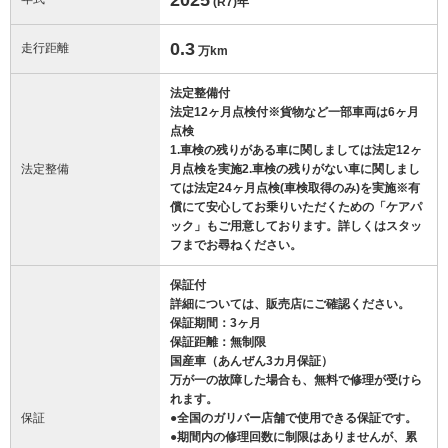
(R7)
年
0.3
走行距離
万km
法定整備付
法定12ヶ月点検付※貨物など一部車両は6ヶ月
点検
1.車検の残りがある車に関しましては法定12ヶ
法定整備
月点検を実施2.車検の残りがない車に関しまし
ては法定24ヶ月点検(車検取得のみ)を実施※有
償にて安心してお乗りいただくための「ケアパ
ック」もご用意しております。詳しくはスタッ
フまでお尋ねください。
保証付
詳細については、販売店にご確認ください。
保証期間：3ヶ月
保証距離：無制限
国産車（あんぜん3カ月保証）
万が一の故障した場合も、無料で修理が受けら
れます。
保証
●全国のガリバー店舗で使用できる保証です。
●期間内の修理回数に制限はありませんが、累